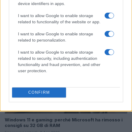
device identifiers in apps.
I want to allow Google to enable storage
Continua a leggere
related to functionality of the website or app.
I want to allow Google to enable storage
CONSOLLE
related to personalization.
I want to allow Google to enable storage
related to security, including authentication
functionality and fraud prevention, and other
user protection.
CONFIRM
Windows 11 e gaming: perché Microsoft ha rimosso i
consigli su 32 GB di RAM