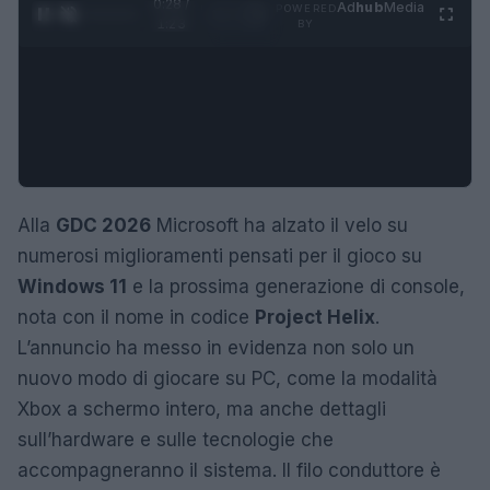
0:29 /
Ad
hub
Media
POWERED
1
/
4
1:23
BY
Alla
GDC 2026
Microsoft ha alzato il velo su
numerosi miglioramenti pensati per il gioco su
Windows 11
e la prossima generazione di console,
nota con il nome in codice
Project Helix
.
L’annuncio ha messo in evidenza non solo un
nuovo modo di giocare su PC, come la modalità
Xbox a schermo intero, ma anche dettagli
sull’hardware e sulle tecnologie che
accompagneranno il sistema. Il filo conduttore è