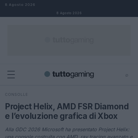
Salta al contenuto
8 Agosto 2026
8 Agosto 2026
⌕
×
⌕
CONSOLLE
Cerca
Project Helix, AMD FSR Diamond
e l’evoluzione grafica di Xbox
Alla GDC 2026 Microsoft ha presentato Project Helix:
una console costruita con AMD, ray tracing avanzato e