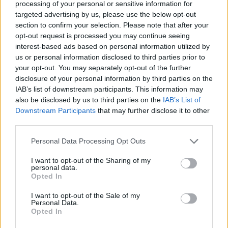
l’adozione di nuove versioni di
DirectX
e la
processing of your personal or sensitive information for
targeted advertising by us, please use the below opt-out
diffusione di tecniche di
upscaling neurale
.
section to confirm your selection. Please note that after your
opt-out request is processed you may continue seeing
Conclusione
interest-based ads based on personal information utilized by
us or personal information disclosed to third parties prior to
Project Helix
si presenta come un passo verso
your opt-out. You may separately opt-out of the further
una generazione in cui
IA, ray tracing e
disclosure of your personal information by third parties on the
IAB’s list of downstream participants. This information may
integrazione tra piattaforme
diventano elementi
also be disclosed by us to third parties on the
IAB’s List of
centrali. Microsoft e AMD hanno fornito un primo
Downstream Participants
that may further disclose it to other
quadro tecnico alla
GDC 2026
, lasciando però
third parties.
alcuni dettagli ancora da confermare: l’arrivo dei kit
Please note that this website/app uses one or more Google
Personal Data Processing Opt Outs
di sviluppo alpha previsto per il 2027 sarà una
services and may gather and store information including but
not limited to your visit or usage behaviour. You may click to
I want to opt-out of the Sharing of my
tappa importante per comprendere appieno le
personal data.
grant or deny consent to Google and its third-party tags to
Opted In
potenzialità finali della piattaforma.
use your data for below specified purposes in below Google
consent section.
I want to opt-out of the Sale of my
Personal Data.
Opted In
AUTORE