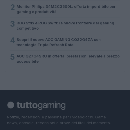
2
Monitor Philips 34M2C3500L: offerta imperdibile per
gaming e produttività
3
ROG Strix e ROG Swift: le nuove frontiere del gaming
competitivo
4
Scopri il nuovo AOC GAMING CQ32G4ZA con
tecnologia Triple Refresh Rate
5
AOC Q27G4SRU in offerta: prestazioni elevate a prezzo
accessibile
Notizie, recensioni e passione per i videogiochi. Game
news, console, recensioni e prove dei titoli del momento.