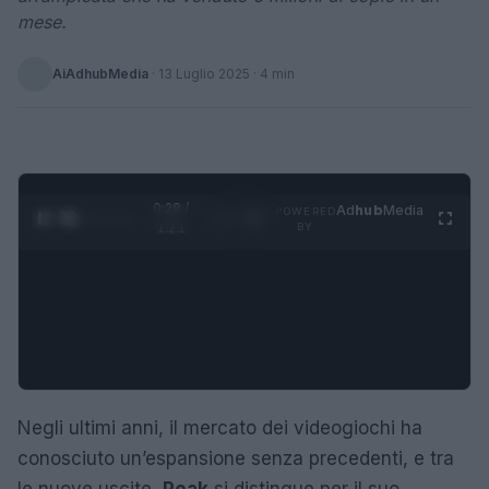
mese.
AiAdhubMedia
·
13 Luglio 2025
· 4 min
0:28 /
Ad
hub
Media
POWERED
1
/
4
1:21
BY
Negli ultimi anni, il mercato dei videogiochi ha
conosciuto un’espansione senza precedenti, e tra