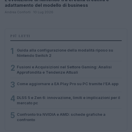
adattamento del modello di business
Andrea Conforti · 10 Lug 2026
PIÙ LETTI
1
Guida alla configurazione della modalità riposo su
Nintendo Switch 2
2
Fusioni e Acquisizioni nel Settore Gaming: Analisi
Approfondita e Tendenze Attuali
3
Come aggiornare a EA Play Pro su PC tramite l’EA app
4
DLSS 5 e Zen 6: innovazione, limiti e implicazioni per il
mercato pc
5
Confronto tra NVIDIA e AMD: schede grafiche a
confronto