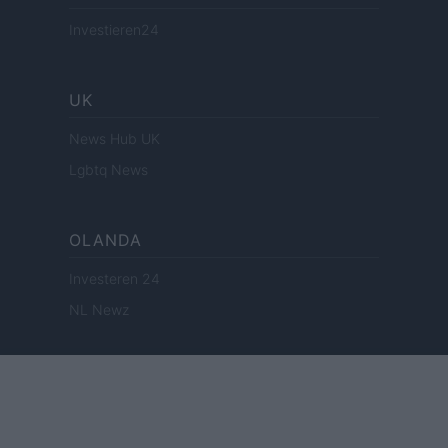
Investieren24
UK
News Hub UK
Lgbtq News
OLANDA
Investeren 24
NL Newz