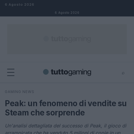
Salta al contenuto
6 Agosto 2026
6 Agosto 2026
⌕
×
⌕
GAMING NEWS
Cerca
Peak: un fenomeno di vendite su
Steam che sorprende
Un'analisi dettagliata del successo di Peak, il gioco di
arrampicata che ha venduto 5 milioni di copie in un