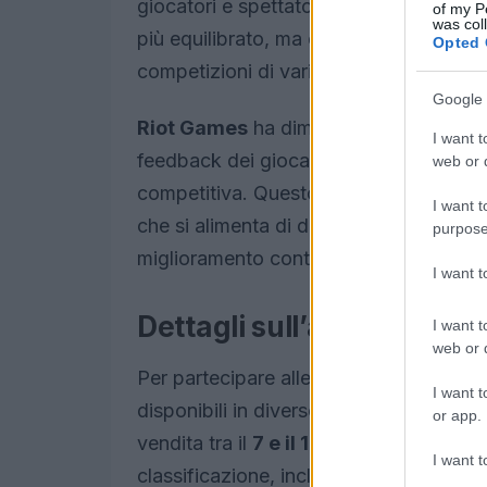
giocatori e spettatori da tutto il mon
of my P
was col
più equilibrato, ma crea anche opportu
Opted 
competizioni di vario livello, sia locali 
Google 
Riot Games
ha dimostrato un forte im
I want t
feedback dei giocatori e apportando mod
web or d
competitiva. Questo è un esempio chia
I want t
che si alimenta di dati e interazioni dir
purpose
miglioramento continuo.
I want 
Dettagli sull’acquisto dei
I want t
web or d
Per partecipare alle
Open Series
, i gi
I want t
disponibili in diverse fasi di prevendita
or app.
vendita tra il
7 e il 10 settembre
, con d
I want t
classificazione, inclusi
Challenger
,
Gr