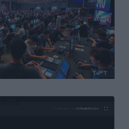
Ad
hub
Media
POWERED BY