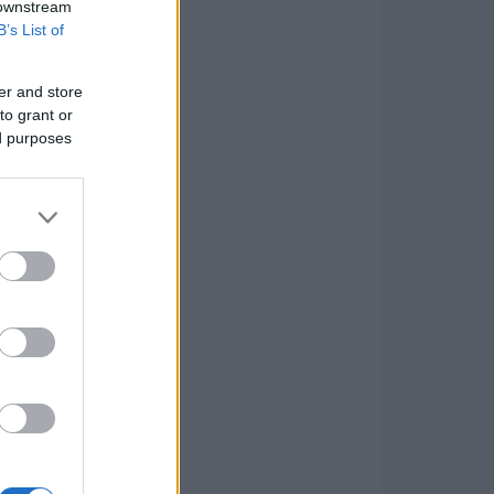
 downstream
B’s List of
er and store
to grant or
ed purposes