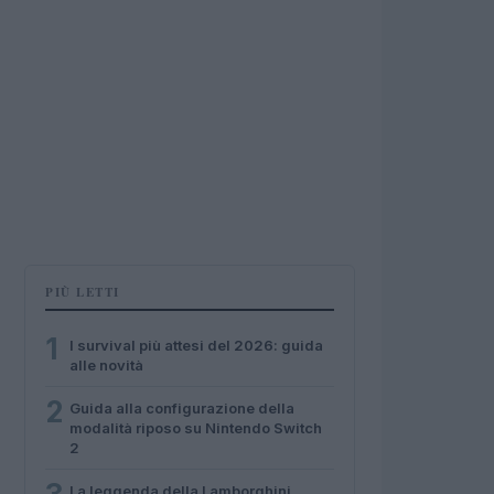
PIÙ LETTI
1
I survival più attesi del 2026: guida
alle novità
2
Guida alla configurazione della
modalità riposo su Nintendo Switch
2
La leggenda della Lamborghini