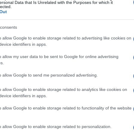
do. Questo approccio non solo promuove un gioco
ersonal Data that Is Unrelated with the Purposes for which it
lected.
nità per una maggiore accessibilità a
Out
che internazionali.
consents
pegno verso la community di TFT, ascoltando i
o allow Google to enable storage related to advertising like cookies on
ifiche significative per migliorare l’esperienza
evice identifiers in apps.
ro di come il
marketing
oggi sia una scienza
o allow my user data to be sent to Google for online advertising
ette con il pubblico, creando un ciclo virtuoso di
s.
to allow Google to send me personalized advertising.
 pass e sull’evento
o allow Google to enable storage related to analytics like cookies on
evice identifiers in apps.
ocatori dovranno acquistare pass specifici,
o allow Google to enable storage related to functionality of the website
. I pass per i concorrenti saranno messi in
ate dedicate per i diversi livelli di
o allow Google to enable storage related to personalization.
andmaster
e
Master
. Questo approccio