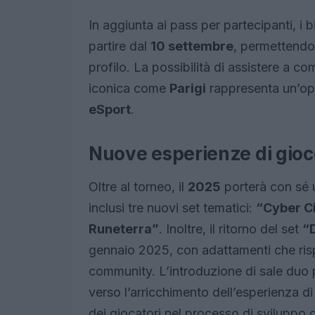
In aggiunta ai pass per partecipanti, i bi
partire dal
10 settembre
, permettendo 
profilo. La possibilità di assistere a co
iconica come
Parigi
rappresenta un’opp
eSport
.
Nuove esperienze di gioco
Oltre al torneo, il
2025
porterà con sé u
inclusi tre nuovi set tematici:
“Cyber C
Runeterra”
. Inoltre, il ritorno del set
“D
gennaio 2025, con adattamenti che risp
community. L’introduzione di sale duo 
verso l’arricchimento dell’esperienza d
dei giocatori nel processo di sviluppo d