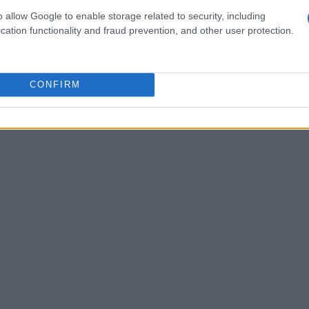
 per i giocatori, ma genera anche un senso di
o allow Google to enable storage related to security, including
cation functionality and fraud prevention, and other user protection.
panti.
CONFIRM