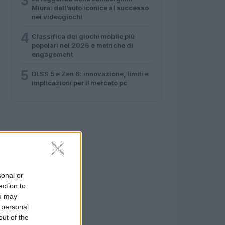
3
Miura: dall’auto iconica al successo
nei videogiochi
4
Classifica dei giochi mobile più
popolari nel 2026 e metriche di
engagement
5
DLSS 5 e Zen 6: innovazione, limiti e
implicazioni per il mercato pc
sonal or
ection to
ou may
 personal
out of the