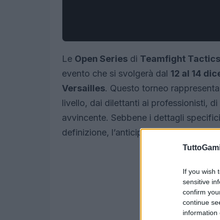
Le
Open Series
di
Teamfight Tactic
evento che si svolgerà dal
12 al 14 d
Versailles
. Questo torneo rappresenta 
livello, dai dilettanti ai professionisti
avvincente. Sebbene i dettagli specifici
definizione, l’anticipazione per questo 
TuttoGam
If you wish 
sensitive in
confirm you
continue se
information 