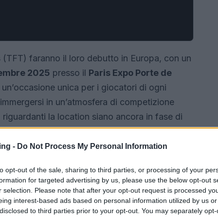
s
(TFT) faranno il loro debutto in Europa, con un
icembre 2025
presso il
Paris Expo Porte de
un’occasione unica per i giocatori di ogni
, di immergersi in un’atmosfera di competizione
 riguardanti la location siano ancora in fase di
evento è già palpabile tra i fan del gioco.
ing -
Do Not Process My Personal Information
to opt-out of the sale, sharing to third parties, or processing of your per
formation for targeted advertising by us, please use the below opt-out s
r selection. Please note that after your opt-out request is processed y
eing interest-based ads based on personal information utilized by us or
disclosed to third parties prior to your opt-out. You may separately opt-