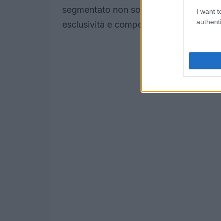
segmentato non solo facilita l’accesso
I want t
authenti
esclusività e competizione fra i parteci