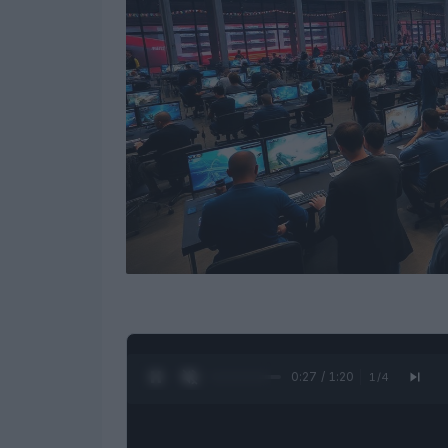
0:28 / 1:20
1
/
4