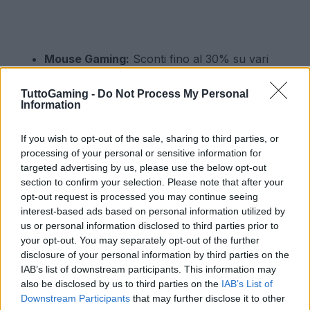
Mouse Gaming:
Sconti fino al 30% su vari
modelli.
Tastiere Meccaniche:
Offerte imperdibili su
TuttoGaming -
Do Not Process My Personal
Information
tastiere con retroilluminazione RGB.
Cuffie:
Sconti su cuffie con audio surround e
If you wish to opt-out of the sale, sharing to third parties, or
microfoni di alta qualità.
processing of your personal or sensitive information for
Volanti da Corsa:
Sconti significativi su modelli
targeted advertising by us, please use the below opt-out
con ritorno di forza.
section to confirm your selection. Please note that after your
opt-out request is processed you may continue seeing
Non lasciare che queste opportunità ti sfuggano:
interest-based ads based on personal information utilized by
us or personal information disclosed to third parties prior to
potenzia il tuo setup gaming e porta le tue sessioni
your opt-out. You may separately opt-out of the further
di gioco a un livello superiore!
disclosure of your personal information by third parties on the
IAB’s list of downstream participants. This information may
also be disclosed by us to third parties on the
IAB’s List of
Downstream Participants
that may further disclose it to other
AUTORE