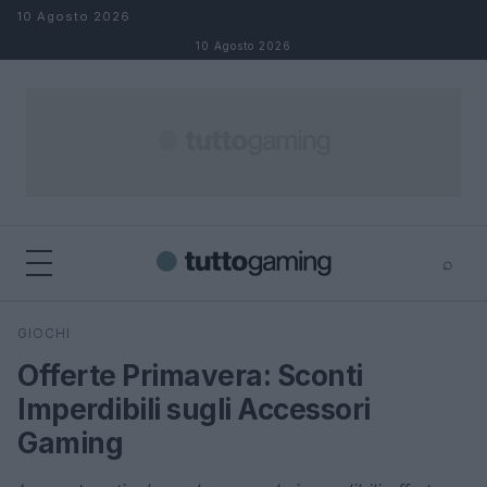
Salta al contenuto
10 Agosto 2026
10 Agosto 2026
⌕
×
⌕
GIOCHI
Cerca
Offerte Primavera: Sconti
Imperdibili sugli Accessori
Gaming