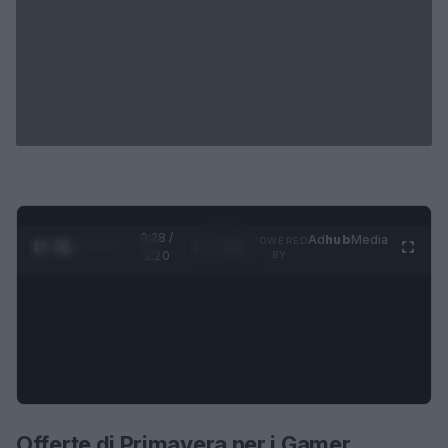
0:29 /
Ad
hub
Media
POWERED
1
/
4
1:20
BY
Offerte di Primavera per i Gamer