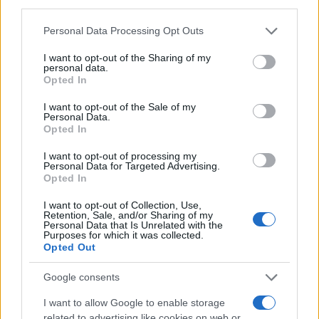
third parties.
AiAdhubMedia
Please note that this website/app uses one or more Google
Personal Data Processing Opt Outs
services and may gather and store information including but
not limited to your visit or usage behaviour. You may click to
I want to opt-out of the Sharing of my
personal data.
grant or deny consent to Google and its third-party tags to
Opted In
use your data for below specified purposes in below Google
consent section.
I want to opt-out of the Sale of my
Personal Data.
Opted In
I want to opt-out of processing my
Personal Data for Targeted Advertising.
Opted In
I want to opt-out of Collection, Use,
Retention, Sale, and/or Sharing of my
Personal Data that Is Unrelated with the
Purposes for which it was collected.
Opted Out
Google consents
I want to allow Google to enable storage
related to advertising like cookies on web or