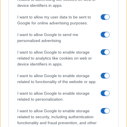
device identifiers in apps.
I want to allow my user data to be sent to
Continua a leggere
Google for online advertising purposes.
I want to allow Google to send me
GIOCHI
personalized advertising.
I want to allow Google to enable storage
related to analytics like cookies on web or
device identifiers in apps.
I want to allow Google to enable storage
related to functionality of the website or app.
I want to allow Google to enable storage
related to personalization.
I want to allow Google to enable storage
related to security, including authentication
OpTic Gaming difende il titolo alla Esports World Cup
functionality and fraud prevention, and other
2026 con Black Ops 7