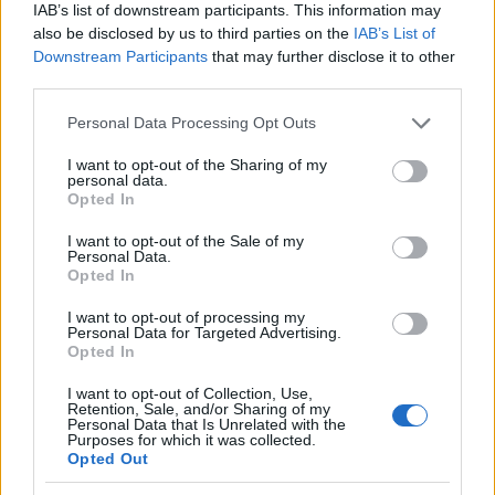
IAB’s list of downstream participants. This information may
also be disclosed by us to third parties on the
IAB’s List of
Downstream Participants
that may further disclose it to other
third parties.
Please note that this website/app uses one or more Google
Personal Data Processing Opt Outs
services and may gather and store information including but
not limited to your visit or usage behaviour. You may click to
I want to opt-out of the Sharing of my
personal data.
grant or deny consent to Google and its third-party tags to
Opted In
use your data for below specified purposes in below Google
Continua a leggere
consent section.
I want to opt-out of the Sale of my
Personal Data.
Opted In
GIOCHI
I want to opt-out of processing my
Personal Data for Targeted Advertising.
Opted In
I want to opt-out of Collection, Use,
Retention, Sale, and/or Sharing of my
Personal Data that Is Unrelated with the
Purposes for which it was collected.
Opted Out