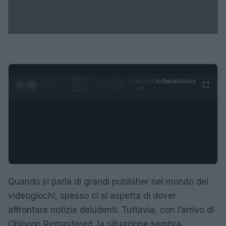
0:28 /
Ad
hub
Media
POWERED
1
/
4
1:23
BY
Quando si parla di grandi publisher nel mondo dei
videogiochi, spesso ci si aspetta di dover
affrontare notizie deludenti. Tuttavia, con l’arrivo di
Oblivion Remastered, la situazione sembra