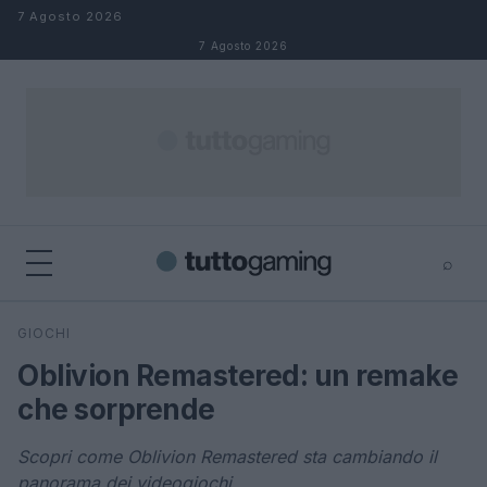
Salta al contenuto
7 Agosto 2026
7 Agosto 2026
⌕
×
⌕
GIOCHI
Cerca
Oblivion Remastered: un remake
che sorprende
Scopri come Oblivion Remastered sta cambiando il
panorama dei videogiochi.