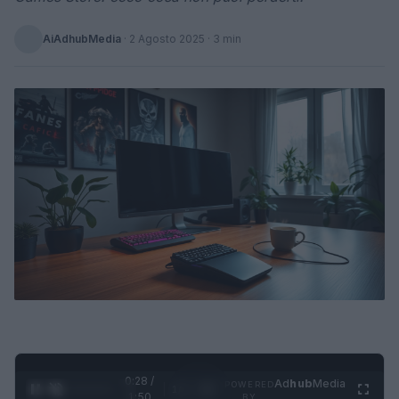
AiAdhubMedia
·
2 Agosto 2025
· 3 min
0:29 /
Ad
hub
Media
POWERED
1
/
4
1:50
BY