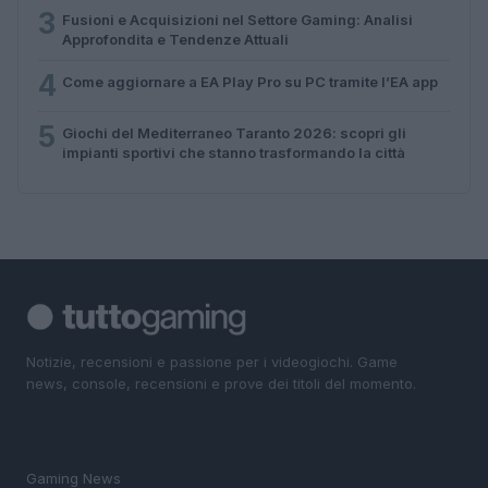
3
Fusioni e Acquisizioni nel Settore Gaming: Analisi
Approfondita e Tendenze Attuali
4
Come aggiornare a EA Play Pro su PC tramite l’EA app
5
Giochi del Mediterraneo Taranto 2026: scopri gli
impianti sportivi che stanno trasformando la città
Notizie, recensioni e passione per i videogiochi. Game
news, console, recensioni e prove dei titoli del momento.
SEZIONI
Gaming News