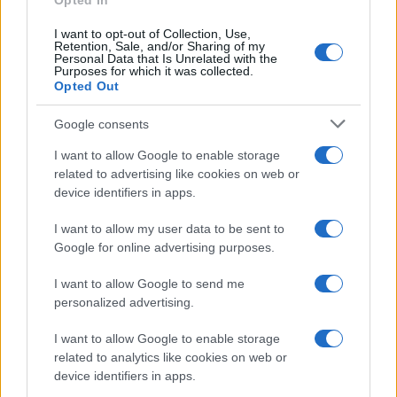
Opted In
Continua a leggere
I want to opt-out of Collection, Use,
Retention, Sale, and/or Sharing of my
Personal Data that Is Unrelated with the
GAMING NEWS
Purposes for which it was collected.
Opted Out
Google consents
I want to allow Google to enable storage
related to advertising like cookies on web or
device identifiers in apps.
I want to allow my user data to be sent to
Google for online advertising purposes.
I want to allow Google to send me
personalized advertising.
William, Kate e i principini in Scozia per i giochi del
Commonwealth: tutti i dettagli
I want to allow Google to enable storage
Francesca Lombardi · 2 Ago 2026
related to analytics like cookies on web or
device identifiers in apps.
GAMING NEWS