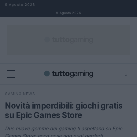
Salta al contenuto
9 Agosto 2026
9 Agosto 2026
⌕
×
⌕
GAMING NEWS
Cerca
Novità imperdibili: giochi gratis
su Epic Games Store
Due nuove gemme del gaming ti aspettano su Epic
Games Store: ecco cosa non puoi perderti.