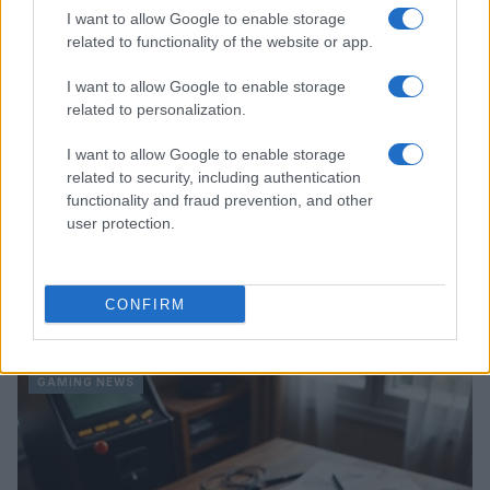
I want to allow Google to enable storage
related to functionality of the website or app.
I want to allow Google to enable storage
related to personalization.
I want to allow Google to enable storage
related to security, including authentication
functionality and fraud prevention, and other
user protection.
Giochi del Mediterraneo Taranto 2026: scopri gli
CONFIRM
impianti sportivi che stanno trasformando la città
Ilaria Mauri · 28 Lug 2026
GAMING NEWS