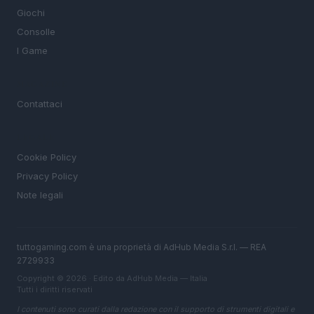
Giochi
Consolle
I Game
MAGAZINE
Contattaci
LEGALE
Cookie Policy
Privacy Policy
Note legali
tuttogaming.com è una proprietà di AdHub Media S.r.l. — REA
2729933
Copyright © 2026 · Edito da AdHub Media — Italia
Tutti i diritti riservati
I contenuti sono curati dalla redazione con il supporto di strumenti digitali e