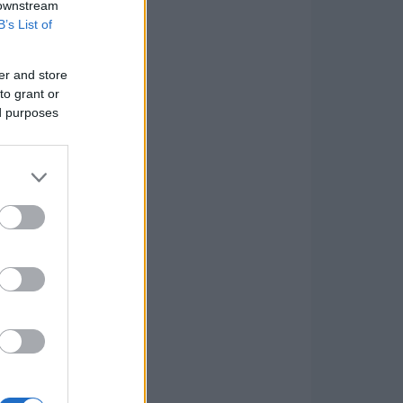
 downstream
B’s List of
er and store
to grant or
ed purposes