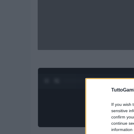
0:27 / 1:21
1
/
4
TuttoGam
If you wish 
sensitive in
confirm you
continue se
information 