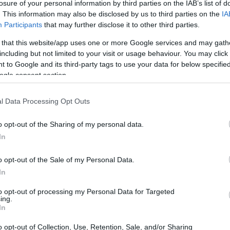
losure of your personal information by third parties on the IAB’s list of
amenti in arrivo
. This information may also be disclosed by us to third parties on the
IA
Participants
that may further disclose it to other third parties.
 noto sito di giochi Polygon a Valnet, la società
 that this website/app uses one or more Google services and may gath
 tra gli altri. Questa transazione ha portato a
including but not limited to your visit or usage behaviour. You may click 
 to Google and its third-party tags to use your data for below specifi
 personale, con molti membri del team che
ogle consent section.
 lavoro sui social media. È un momento difficile
ca e la concorrenza crescente stanno
l Data Processing Opt Outs
 tutto il panorama videoludico.
o opt-out of the Sharing of my personal data.
In
o opt-out of the Sale of my Personal Data.
In
to opt-out of processing my Personal Data for Targeted
ing.
In
o opt-out of Collection, Use, Retention, Sale, and/or Sharing