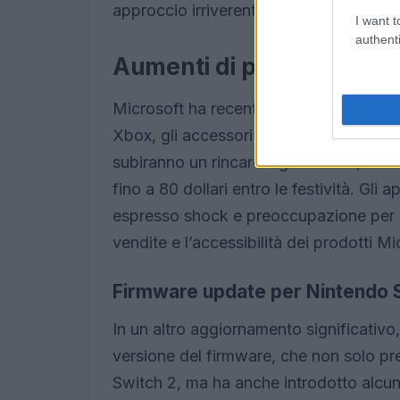
approccio irriverente e diretto.
I want t
authenti
Aumenti di prezzo per le
Microsoft ha recentemente annunciato 
Xbox, gli accessori e i giochi. A partire 
subiranno un rincaro significativo, e i 
fino a 80 dollari entro le festività. Gli
espresso shock e preoccupazione per q
vendite e l’accessibilità dei prodotti M
Firmware update per Nintendo 
In un altro aggiornamento significativo
versione del firmware, che non solo pre
Switch 2, ma ha anche introdotto alcun