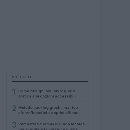
PIÙ LETTI
1
Game design inclusivo: guida
pratica alle opzioni accessibili
2
Metodo backlog giochi: matrice
sforzo/beneficio e sprint efficaci
3
Remaster vs remake: guida tecnica
per scegliere la versione giusta