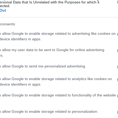
ersonal Data that Is Unrelated with the Purposes for which it
lected.
Out
consents
o allow Google to enable storage related to advertising like cookies on
evice identifiers in apps.
o allow my user data to be sent to Google for online advertising
ssione
s.
ppare incerto a seguito di conflitti con la
to allow Google to send me personalized advertising.
nche GameSpot. Recentemente, il direttore
o allow Google to enable storage related to analytics like cookies on
ante una diretta che non parteciperà più al
evice identifiers in apps.
e Jeff Grubb ha confermato la sua uscita
o allow Google to enable storage related to functionality of the website
i di Giant Bomb sono sospesi mentre Fandom
lineamento dei marchi media”. Questo ha
o allow Google to enable storage related to personalization.
o l’integrità editoriale del sito, noto per il suo