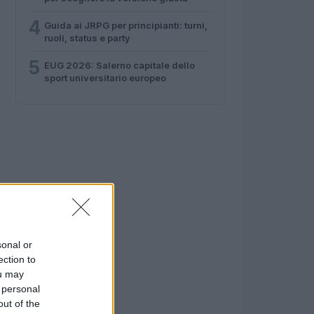
4
Guida ai JRPG per principianti: turni,
ruoli, status e party
5
EUG 2026: Salerno capitale dello
sport universitario europeo
sonal or
ection to
ou may
 personal
out of the