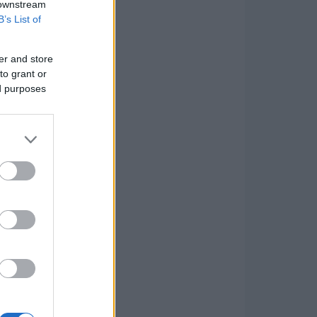
 downstream
B’s List of
er and store
to grant or
ed purposes