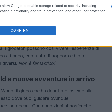
o allow Google to enable storage related to security, including
cation functionality and fraud prevention, and other user protection.
novità di GameChat
una funzione rivoluzionaria: GameChat.
CONFIRM
tuoi amici o anche di fare videochiamate mentre
condividere schermi e di sentirsi insieme, anche
za. I giocatori possono così vivere l’esperienza di
co a fianco, con tanto di popcorn e bibite,
i diversi.
Non è fantastico?
rld e nuove avventure in arrivo
 World, il gioco che ha debuttato insieme alla
nesso dove puoi guidare ovunque,
e persino oceani. Con condizioni atmosferiche