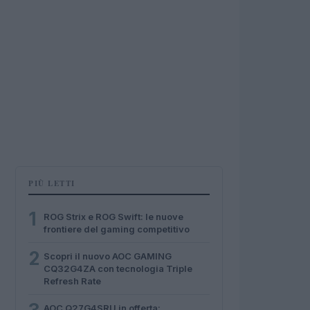
PIÙ LETTI
1
ROG Strix e ROG Swift: le nuove
frontiere del gaming competitivo
2
Scopri il nuovo AOC GAMING
CQ32G4ZA con tecnologia Triple
Refresh Rate
AOC Q27G4SRU in offerta: