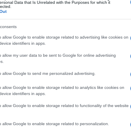
ersonal Data that Is Unrelated with the Purposes for which it
lected.
Out
consents
o allow Google to enable storage related to advertising like cookies on
evice identifiers in apps.
o allow my user data to be sent to Google for online advertising
arie della Nintendo Switch 2
s.
oluzione della sua predecessora, ma un vero e
to allow Google to send me personalized advertising.
mo più grande e vivido, capace di visualizzare in
o allow Google to enable storage related to analytics like cookies on
 connessa a un TV compatibile), questa console
evice identifiers in apps.
o immersiva. Ma non è tutto: è dotata di un
o allow Google to enable storage related to functionality of the website
fiche e prestazioni di gioco senza precedenti.
na sorta di bacchetta magica che ti permette di
avresti mai pensato possibili, grazie alla
o allow Google to enable storage related to personalization.