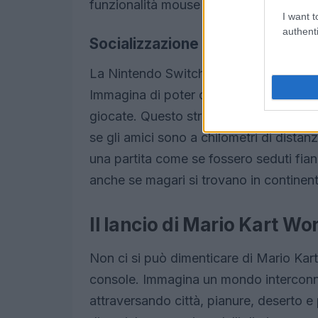
funzionalità mouse integrata.
I want t
authenti
Socializzazione nel gaming: la 
La Nintendo Switch 2 introduce anche 
Immagina di poter chiacchierare con i 
giocate. Questo strumento permette di 
se gli amici sono a chilometri di distan
una partita come se fossero seduti fian
anche se magari si trovano in continent
Il lancio di Mario Kart Wo
Non ci si può dimenticare di Mario Kart
console. Immagina un mondo intercon
attraversando città, pianure, deserto 