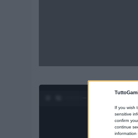
TuttoGam
0:28 / 1:20
1
/
4
If you wish 
sensitive in
confirm you
continue se
information 