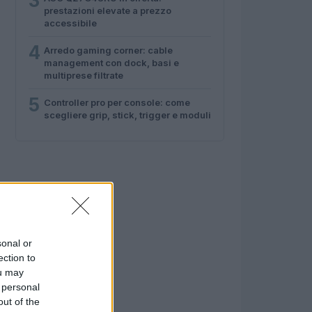
3
prestazioni elevate a prezzo
accessibile
4
Arredo gaming corner: cable
management con dock, basi e
multiprese filtrate
5
Controller pro per console: come
scegliere grip, stick, trigger e moduli
sonal or
ection to
ou may
 personal
out of the