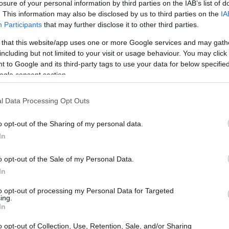
losure of your personal information by third parties on the IAB’s list of
. This information may also be disclosed by us to third parties on the
IA
Participants
that may further disclose it to other third parties.
circondato da amici, e di poter condividere
 that this website/app uses one or more Google services and may gath
a. Ecco cosa promette la nuova Nintendo Switch
including but not limited to your visit or usage behaviour. You may click 
dal lancio ha venduto oltre 3,5 milioni di unità
 to Google and its third-party tags to use your data for below specifi
ogle consent section.
ti per Nintendo, che non si era mai vista in
nte. Un po’ come se il mondo del gaming avesse
l Data Processing Opt Outs
ta, e tu sei invitato!
o opt-out of the Sharing of my personal data.
In
o opt-out of the Sale of my Personal Data.
In
to opt-out of processing my Personal Data for Targeted
ing.
In
o opt-out of Collection, Use, Retention, Sale, and/or Sharing