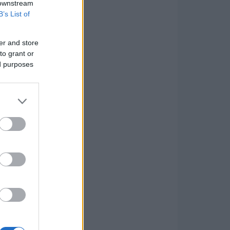
 downstream
B’s List of
er and store
to grant or
ed purposes