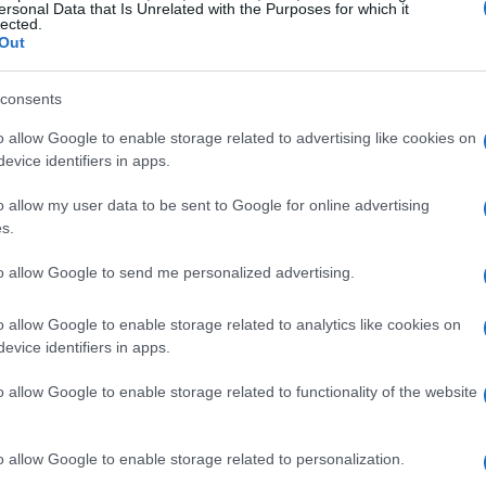
ersonal Data that Is Unrelated with the Purposes for which it
GAMING NEWS
lected.
Out
consents
o allow Google to enable storage related to advertising like cookies on
evice identifiers in apps.
o allow my user data to be sent to Google for online advertising
s.
to allow Google to send me personalized advertising.
o allow Google to enable storage related to analytics like cookies on
evice identifiers in apps.
o allow Google to enable storage related to functionality of the website
ma
L’approccio innovativo di Xbox nello
sviluppo videoludico
Scopri come Xbox sta rivoluzionando il panorama
o allow Google to enable storage related to personalization.
videoludico con strategie multi-piattaforma.