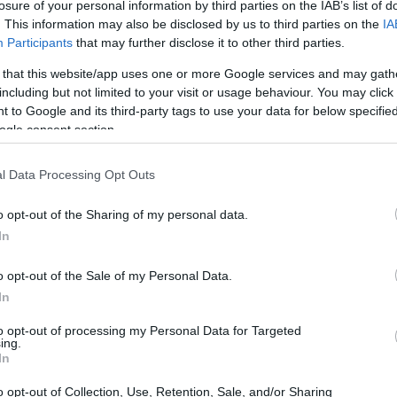
losure of your personal information by third parties on the IAB’s list of
. This information may also be disclosed by us to third parties on the
IA
Participants
that may further disclose it to other third parties.
 that this website/app uses one or more Google services and may gath
including but not limited to your visit or usage behaviour. You may click 
 to Google and its third-party tags to use your data for below specifi
ogle consent section.
l Data Processing Opt Outs
o opt-out of the Sharing of my personal data.
In
L’evoluzione della grafica nei
o opt-out of the Sale of my Personal Data.
videogiochi: il futuro è fotorealistico
In
Scopri come le nuove tecnologie stanno
to opt-out of processing my Personal Data for Targeted
trasformando l'esperienza videoludica.
ing.
In
Redazione · 5 Mar 2025
o opt-out of Collection, Use, Retention, Sale, and/or Sharing