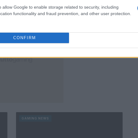
Redazione · 5 Mar 2025
o allow Google to enable storage related to security, including
cation functionality and fraud prevention, and other user protection.
CONFIRM
GAMING NEWS