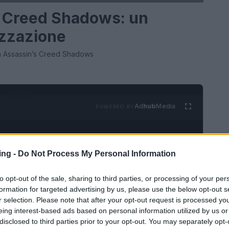
’s Creed Shadows: un
izzazione
 in Assassin’s Creed Shadows
Ad
hub
Media
POWERED BY
ing -
Do Not Process My Personal Information
to opt-out of the sale, sharing to third parties, or processing of your per
formation for targeted advertising by us, please use the below opt-out s
r selection. Please note that after your opt-out request is processed y
GAMING NEWS
eing interest-based ads based on personal information utilized by us or
disclosed to third parties prior to your opt-out. You may separately opt-