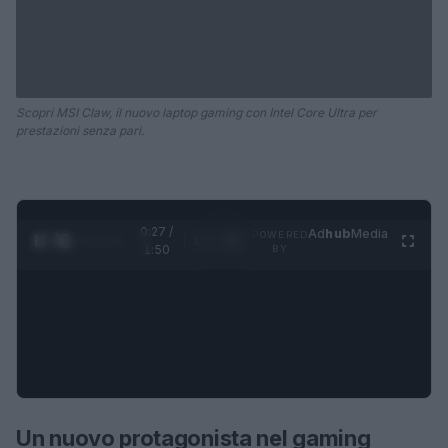
Scopri MSI Claw, il nuovo laptop gaming con Intel Core Ultra per
prestazioni senza pari.
0:28 /
Ad
hub
Media
POWERED
1
/
4
1:50
BY
Un nuovo protagonista nel gaming