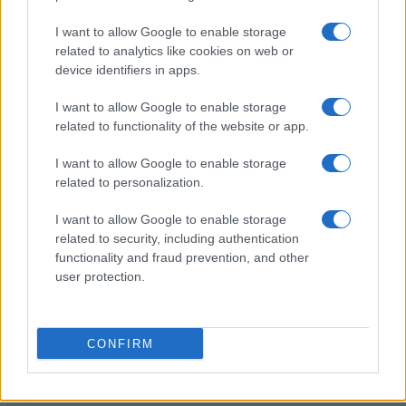
AOC Q27G4SRU in offerta: prestazioni elevate a
prezzo accessibile
I want to allow Google to enable storage
Andrea Conforti · 6 Ago 2026
related to analytics like cookies on web or
device identifiers in apps.
CONSOLLE
I want to allow Google to enable storage
related to functionality of the website or app.
I want to allow Google to enable storage
related to personalization.
I want to allow Google to enable storage
related to security, including authentication
functionality and fraud prevention, and other
user protection.
Arredo gaming corner: cable management con dock,
CONFIRM
basi e multiprese filtrate
Andrea Conforti · 6 Ago 2026