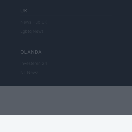
UK
News Hub UK
Lgbtq News
OLANDA
Investeren 24
NL Newz