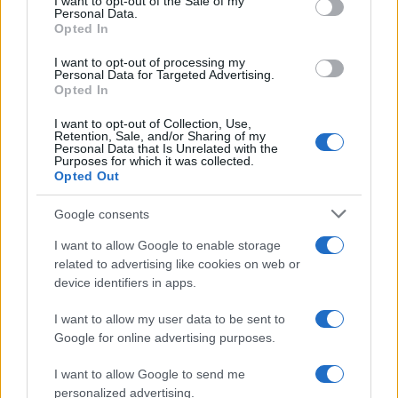
I want to opt-out of the Sale of my
Personal Data.
Opted In
I want to opt-out of processing my
Personal Data for Targeted Advertising.
Scopri il nuovo AOC GAMING CQ32G4ZA con
Opted In
tecnologia Triple Refresh Rate
Andrea Conforti · 6 Ago 2026
I want to opt-out of Collection, Use,
Retention, Sale, and/or Sharing of my
Personal Data that Is Unrelated with the
CONSOLLE
Purposes for which it was collected.
Opted Out
Google consents
I want to allow Google to enable storage
related to advertising like cookies on web or
device identifiers in apps.
I want to allow my user data to be sent to
Google for online advertising purposes.
I want to allow Google to send me
personalized advertising.