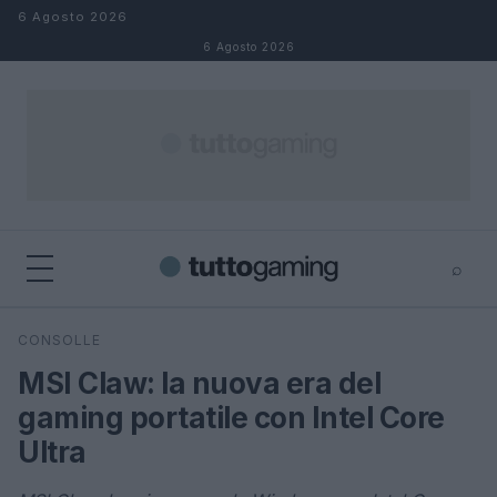
Salta al contenuto
6 Agosto 2026
6 Agosto 2026
⌕
×
⌕
CONSOLLE
Cerca
MSI Claw: la nuova era del
gaming portatile con Intel Core
Ultra