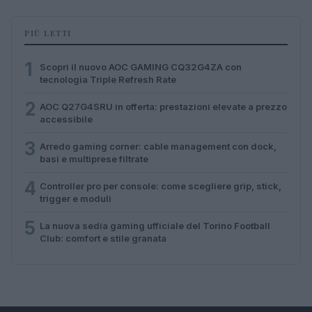
PIÙ LETTI
1
Scopri il nuovo AOC GAMING CQ32G4ZA con
tecnologia Triple Refresh Rate
2
AOC Q27G4SRU in offerta: prestazioni elevate a prezzo
accessibile
3
Arredo gaming corner: cable management con dock,
basi e multiprese filtrate
4
Controller pro per console: come scegliere grip, stick,
trigger e moduli
5
La nuova sedia gaming ufficiale del Torino Football
Club: comfort e stile granata