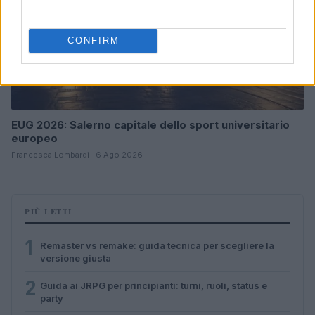
CONFIRM
EUG 2026: Salerno capitale dello sport universitario
europeo
Francesca Lombardi · 6 Ago 2026
PIÙ LETTI
1
Remaster vs remake: guida tecnica per scegliere la
versione giusta
2
Guida ai JRPG per principianti: turni, ruoli, status e
party