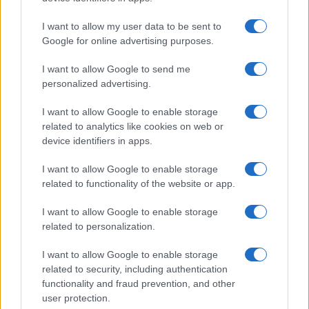
I want to allow my user data to be sent to
Google for online advertising purposes.
I want to allow Google to send me
personalized advertising.
I want to allow Google to enable storage
related to analytics like cookies on web or
device identifiers in apps.
I want to allow Google to enable storage
Guida ai JRPG per principianti: turni, ruoli, status e
related to functionality of the website or app.
party
Andrea Conforti · 7 Ago 2026
I want to allow Google to enable storage
related to personalization.
GIOCHI
I want to allow Google to enable storage
related to security, including authentication
functionality and fraud prevention, and other
user protection.