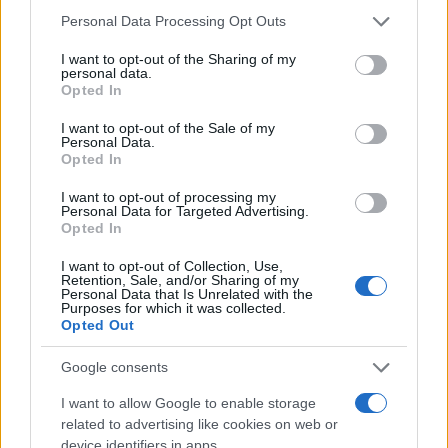
Continua a leggere
Please note that this website/app uses one or more Google
Personal Data Processing Opt Outs
services and may gather and store information including but
not limited to your visit or usage behaviour. You may click to
I want to opt-out of the Sharing of my
GIOCHI
personal data.
grant or deny consent to Google and its third-party tags to
Opted In
use your data for below specified purposes in below Google
consent section.
I want to opt-out of the Sale of my
Personal Data.
Opted In
I want to opt-out of processing my
Personal Data for Targeted Advertising.
Opted In
I want to opt-out of Collection, Use,
Retention, Sale, and/or Sharing of my
Personal Data that Is Unrelated with the
Purposes for which it was collected.
Opted Out
Remaster vs remake: guida tecnica per scegliere la
versione giusta
Google consents
Andrea Conforti · 7 Ago 2026
I want to allow Google to enable storage
related to advertising like cookies on web or
GIOCHI
device identifiers in apps.