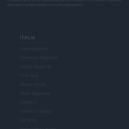
I contenuti sono curati dalla redazione con il supporto di strumenti digitali e
realizzati in collaborazione con autori indipendenti.
ITALIA
Casa Magazine
Cineverse Magazine
Donne Magazine
Food Blog
Milano Notizie
Motor Magazine
Notizie.it
Offerte Shopping
Pet Story
Professione Lavoro