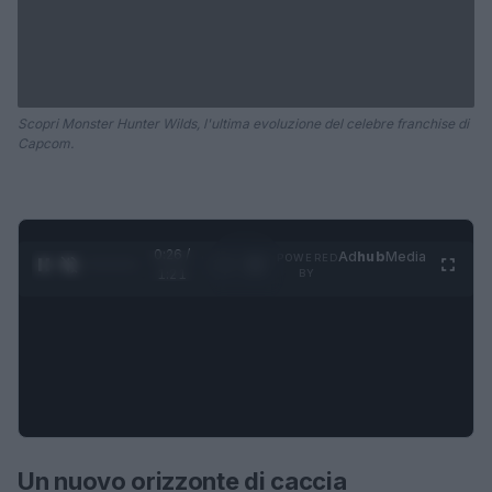
Scopri Monster Hunter Wilds, l'ultima evoluzione del celebre franchise di
Capcom.
0:27 /
Ad
hub
Media
POWERED
1
/
4
1:21
BY
Un nuovo orizzonte di caccia