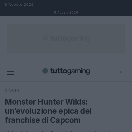
Salta al contenuto
8 Agosto 2026
8 Agosto 2026
⌕
×
⌕
GIOCHI
Cerca
Monster Hunter Wilds:
un’evoluzione epica del
franchise di Capcom