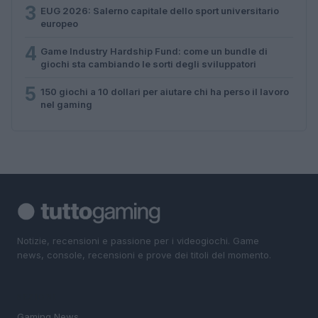
3
EUG 2026: Salerno capitale dello sport universitario
europeo
4
Game Industry Hardship Fund: come un bundle di
giochi sta cambiando le sorti degli sviluppatori
5
150 giochi a 10 dollari per aiutare chi ha perso il lavoro
nel gaming
Notizie, recensioni e passione per i videogiochi. Game
news, console, recensioni e prove dei titoli del momento.
SEZIONI
Gaming News