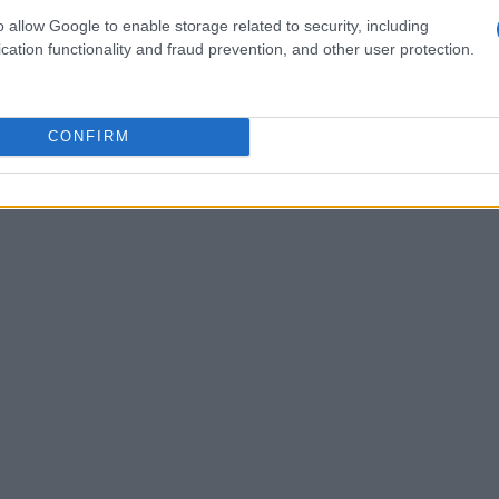
più ampio e per incoraggiare i giocatori a
o allow Google to enable storage related to security, including
osto iniziale.
cation functionality and fraud prevention, and other user protection.
CONFIRM