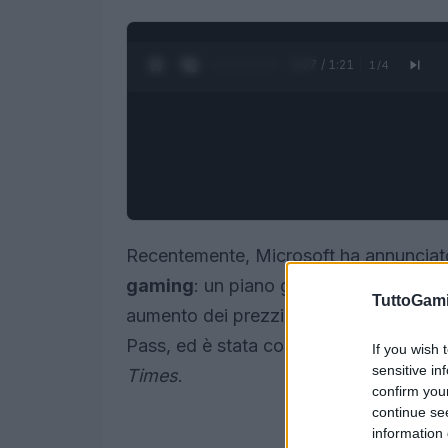
0:28 / 1:21
1
/
4
Recentemente, Microsoft ha annunciato
gaming
: un piano gratuito supportato 
TuttoGam
aumento dei prezzi e una ristrutturaz
Pass, ed è stata confermata da un port
If you wish 
sensitive in
Times
.
confirm you
continue se
information 