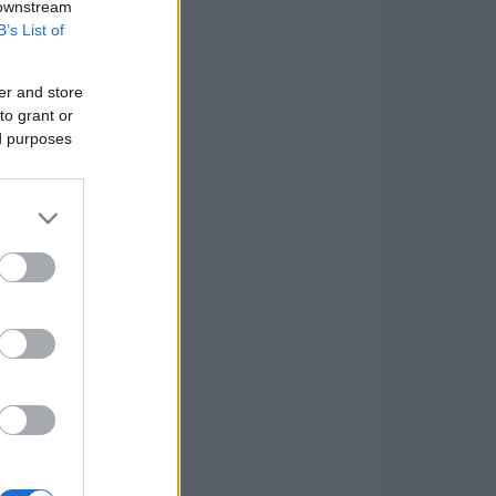
 downstream
B’s List of
er and store
to grant or
ed purposes