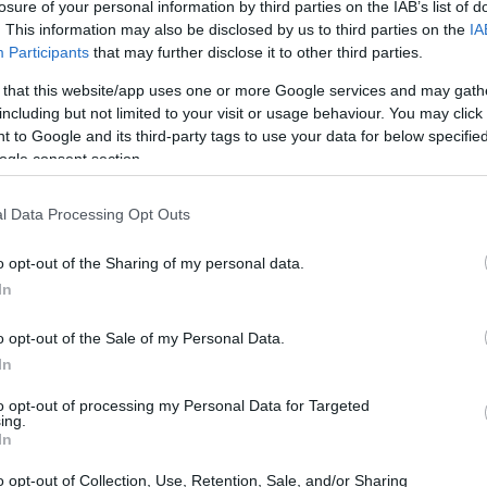
losure of your personal information by third parties on the IAB’s list of
. This information may also be disclosed by us to third parties on the
IA
Participants
that may further disclose it to other third parties.
 that this website/app uses one or more Google services and may gath
including but not limited to your visit or usage behaviour. You may click 
 to Google and its third-party tags to use your data for below specifi
ogle consent section.
l Data Processing Opt Outs
o opt-out of the Sharing of my personal data.
In
o opt-out of the Sale of my Personal Data.
In
t interno e mira a fornire un accesso gratuito a
to opt-out of processing my Personal Data for Targeted
ing.
 senza necessità di un abbonamento a pagamento.
In
 strategica per attrarre nuovi utenti e rendere
o opt-out of Collection, Use, Retention, Sale, and/or Sharing