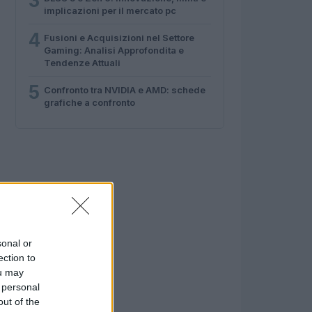
3
implicazioni per il mercato pc
4
Fusioni e Acquisizioni nel Settore
Gaming: Analisi Approfondita e
Tendenze Attuali
5
Confronto tra NVIDIA e AMD: schede
grafiche a confronto
sonal or
ection to
ou may
 personal
out of the