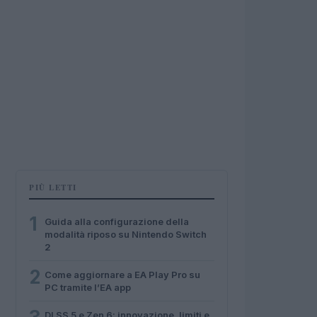
PIÙ LETTI
1
Guida alla configurazione della
modalità riposo su Nintendo Switch
2
2
Come aggiornare a EA Play Pro su
PC tramite l’EA app
DLSS 5 e Zen 6: innovazione, limiti e