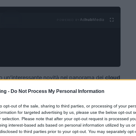
Ad
hub
Media
POWERED BY
 un’interessante novità nel panorama del
cloud
da pubblicità. Questa iniziativa arriva dopo un
ing -
Do Not Process My Personal Information
ione dei piani di abbonamento di Xbox Game
avoce dell’azienda ai microfoni del
New York
to opt-out of the sale, sharing to third parties, or processing of your per
formation for targeted advertising by us, please use the below opt-out s
r selection. Please note that after your opt-out request is processed y
eing interest-based ads based on personal information utilized by us or
disclosed to third parties prior to your opt-out. You may separately opt-