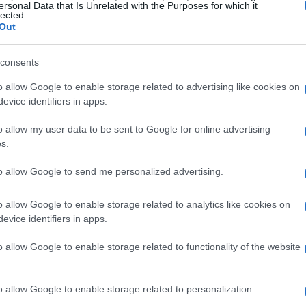
i.
ersonal Data that Is Unrelated with the Purposes for which it
lected.
Out
o
consents
ano permetterà agli utenti di giocare per un’ora a
o allow Google to enable storage related to advertising like cookies on
e ore al mese. Prima di iniziare a giocare, gli
evice identifiers in apps.
inuti di pubblicità. Questa soluzione è simile a
o allow my user data to be sent to Google for online advertising
streaming video che offrono piani gratuiti con
s.
to allow Google to send me personalized advertising.
o allow Google to enable storage related to analytics like cookies on
evice identifiers in apps.
di
titoli storici
come i giochi retro di Xbox e
y Days
. Gli utenti avranno la possibilità di
o allow Google to enable storage related to functionality of the website
versi dispositivi: console Xbox, PC, browser web
ovo ROG Xbox Ally X. Questa flessibilità è
o allow Google to enable storage related to personalization.