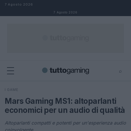
Salta al contenuto
7 Agosto 2026
7 Agosto 2026
⌕
×
⌕
I GAME
Cerca
Mars Gaming MS1: altoparlanti
economici per un audio di qualità
Altoparlanti compatti e potenti per un'esperienza audio
coinvolgente