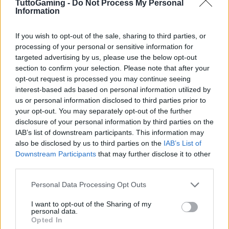
TuttoGaming -
Do Not Process My Personal
Information
If you wish to opt-out of the sale, sharing to third parties, or
processing of your personal or sensitive information for
targeted advertising by us, please use the below opt-out
EUG 2026: Salerno brilla con gli atleti universitari
section to confirm your selection. Please note that after your
europei
opt-out request is processed you may continue seeing
Andrea Conforti · 3 Ago 2026
interest-based ads based on personal information utilized by
us or personal information disclosed to third parties prior to
I GAME
your opt-out. You may separately opt-out of the further
disclosure of your personal information by third parties on the
IAB’s list of downstream participants. This information may
also be disclosed by us to third parties on the
IAB’s List of
Downstream Participants
that may further disclose it to other
third parties.
Please note that this website/app uses one or more Google
Personal Data Processing Opt Outs
services and may gather and store information including but
not limited to your visit or usage behaviour. You may click to
I want to opt-out of the Sharing of my
personal data.
grant or deny consent to Google and its third-party tags to
Opted In
use your data for below specified purposes in below Google