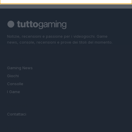
Notizie, recensioni e passione per i videogiochi. Game
news, console, recensioni e prove dei titoli del momento.
SEZIONI
Gaming News
Giochi
Consolle
I Game
MAGAZINE
Contattaci
LEGALE