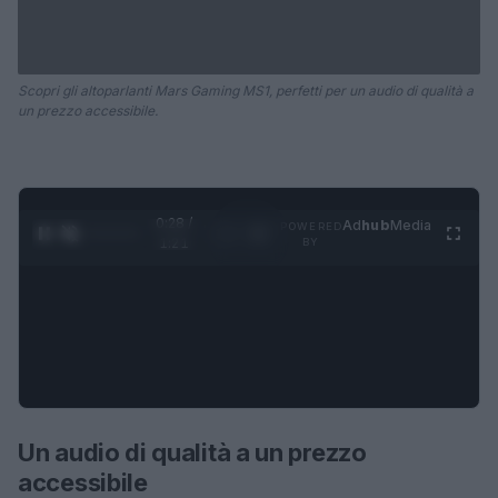
Scopri gli altoparlanti Mars Gaming MS1, perfetti per un audio di qualità a
un prezzo accessibile.
0:28 /
Ad
hub
Media
POWERED
1
/
4
1:21
BY
Un audio di qualità a un prezzo
accessibile