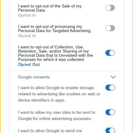
consent section.
I want to opt-out of the Sale of my
Personal Data.
Spider-Man: Brand New Day supera Avengers:
Opted In
Endgame con un’esordio da record
Ilaria Mauri · 2 Ago 2026
I want to opt-out of processing my
Personal Data for Targeted Advertising.
Opted In
I GAME
I want to opt-out of Collection, Use,
Retention, Sale, and/or Sharing of my
Personal Data that Is Unrelated with the
Purposes for which it was collected.
Opted Out
Google consents
I want to allow Google to enable storage
related to advertising like cookies on web or
device identifiers in apps.
I want to allow my user data to be sent to
Google for online advertising purposes.
Retro gaming e pixel art: l’influenza del passato sui
videogiochi contemporanei
I want to allow Google to send me