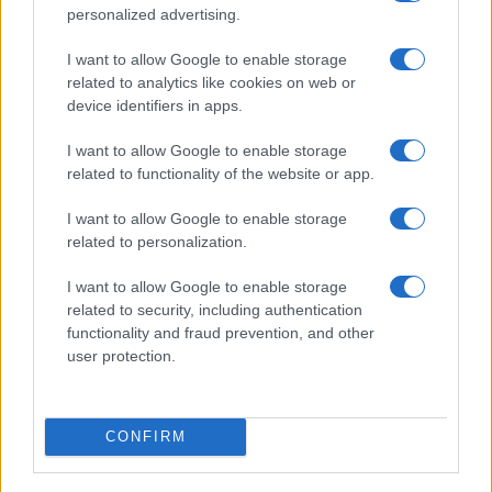
Andrea Conforti · 30 Lug 2026
personalized advertising.
I want to allow Google to enable storage
related to analytics like cookies on web or
PIÙ LETTI
device identifiers in apps.
1
EUG 2026: Salerno brilla con gli atleti universitari
I want to allow Google to enable storage
europei
related to functionality of the website or app.
2
Spider-Man: Brand New Day supera Avengers:
I want to allow Google to enable storage
Endgame con un’esordio da record
related to personalization.
3
Retro gaming e pixel art: l’influenza del passato sui
I want to allow Google to enable storage
videogiochi contemporanei
related to security, including authentication
4
functionality and fraud prevention, and other
Silent Hill f: come la lettura ha influenzato la narrativa
del gioco
user protection.
5
Dungeons & Dragons: La Mia Esperienza di Quasi
Quarant’anni nel Mondo dei GDR
CONFIRM