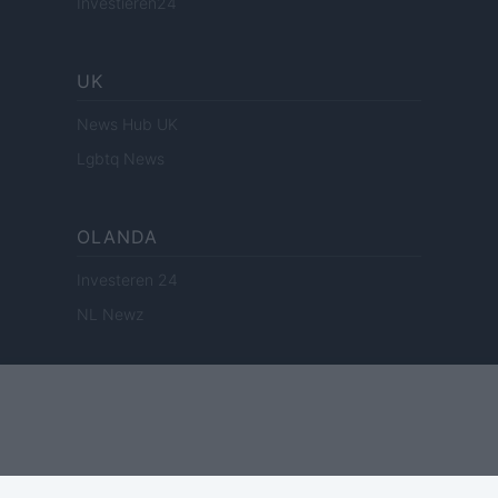
Investieren24
UK
News Hub UK
Lgbtq News
OLANDA
Investeren 24
NL Newz