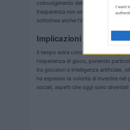
coinvolgimento della comunità sia fon
I want t
trasparenza non solo contribuisce a cre
authenti
sottolinea anche l’impegno verso l’eccel
Implicazioni per il gamep
Il tempo extra concesso allo sviluppo d
l’esperienza di gioco, ponendo partico
tra giocatori e intelligenza artificiale,
ha espresso la volontà di investire ne
sociali, aspetti che oggi sono diventati