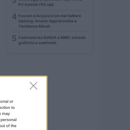
3
PC tramite l’EA app
4
Fusioni e Acquisizioni nel Settore
Gaming: Analisi Approfondita e
Tendenze Attuali
5
Confronto tra NVIDIA e AMD: schede
grafiche a confronto
sonal or
ection to
ou may
 personal
out of the