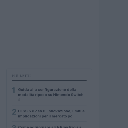
PIÙ LETTI
1
Guida alla configurazione della
modalità riposo su Nintendo Switch
2
2
DLSS 5 e Zen 6: innovazione, limiti e
implicazioni per il mercato pc
Come aggiornare a EA Play Pro su