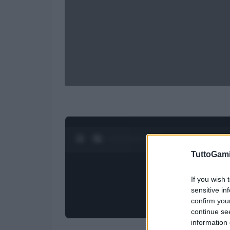
0:28 / 1:21
1
/
4
TuttoGam
If you wish 
sensitive in
confirm you
continue se
information 