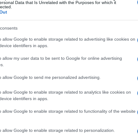
ersonal Data that Is Unrelated with the Purposes for which it
lected.
Out
consents
o allow Google to enable storage related to advertising like cookies on
ichiarazioni di Bungie
evice identifiers in apps.
o allow my user data to be sent to Google for online advertising
 voluto mettere in chiaro la necessità di un
s.
 Marathon rispecchi pienamente le aspettative
to allow Google to send me personalized advertising.
mente prevista per il 23 settembre è stata
 il miglioramento dell’esperienza di gioco.
o allow Google to enable storage related to analytics like cookies on
 fan, rappresenta un approccio consapevole e
evice identifiers in apps.
ppatori sono attenti al feedback che arriva dai
o allow Google to enable storage related to functionality of the website
di comunicazione.
o allow Google to enable storage related to personalization.
, hanno dichiarato, enfatizzando come il