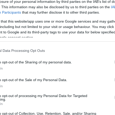
losure of your personal information by third parties on the IAB’s list of
movimento, non trovi? Le scelte fatte dagli
. This information may also be disclosed by us to third parties on the
IA
damente non solo i fan, ma l’intera industria.
Participants
that may further disclose it to other third parties.
rinvio senza una data precisa per il lancio di
 that this website/app uses one or more Google services and may gath
yStation 5 e PC. Questo posticipo, oltre a tenere
including but not limited to your visit or usage behaviour. You may click 
 to Google and its third-party tags to use your data for below specifi
ettere su cosa significhi realmente perfezionare un
ogle consent section.
patori e comunità di giocatori.
l Data Processing Opt Outs
o opt-out of the Sharing of my personal data.
In
o opt-out of the Sale of my Personal Data.
In
to opt-out of processing my Personal Data for Targeted
ing.
In
o opt-out of Collection, Use, Retention, Sale, and/or Sharing