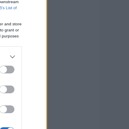
 downstream
B’s List of
er and store
to grant or
ed purposes