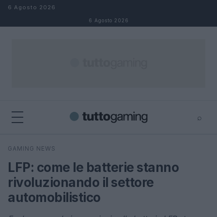
Salta al contenuto
6 Agosto 2026
6 Agosto 2026
⌕
×
⌕
GAMING NEWS
Cerca
LFP: come le batterie stanno
rivoluzionando il settore
automobilistico