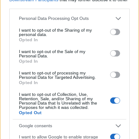
AUTORE
third parties.
AiAdhubMedia
Please note that this website/app uses one or more Google
Personal Data Processing Opt Outs
services and may gather and store information including but
not limited to your visit or usage behaviour. You may click to
I want to opt-out of the Sharing of my
personal data.
grant or deny consent to Google and its third-party tags to
Opted In
use your data for below specified purposes in below Google
consent section.
I want to opt-out of the Sale of my
Personal Data.
Opted In
I want to opt-out of processing my
Personal Data for Targeted Advertising.
Opted In
I want to opt-out of Collection, Use,
Retention, Sale, and/or Sharing of my
Personal Data that Is Unrelated with the
Purposes for which it was collected.
Opted Out
Google consents
I want to allow Google to enable storage