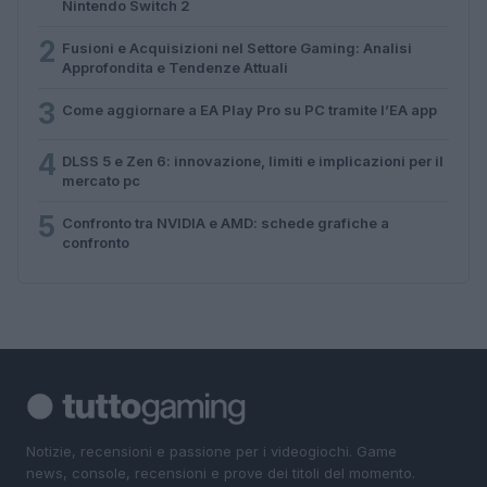
Nintendo Switch 2
2
Fusioni e Acquisizioni nel Settore Gaming: Analisi
Approfondita e Tendenze Attuali
3
Come aggiornare a EA Play Pro su PC tramite l’EA app
4
DLSS 5 e Zen 6: innovazione, limiti e implicazioni per il
mercato pc
5
Confronto tra NVIDIA e AMD: schede grafiche a
confronto
Notizie, recensioni e passione per i videogiochi. Game
news, console, recensioni e prove dei titoli del momento.