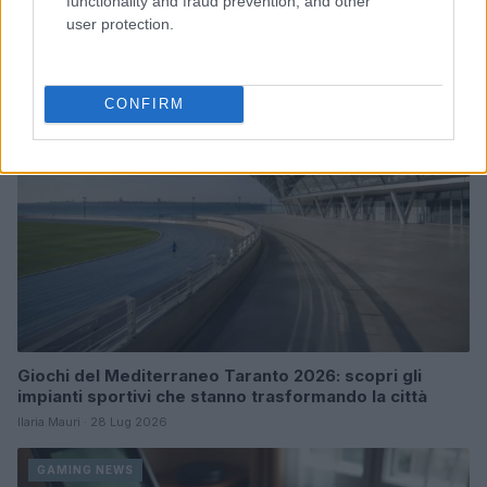
functionality and fraud prevention, and other
user protection.
Francesca Lombardi · 2 Ago 2026
GAMING NEWS
CONFIRM
Giochi del Mediterraneo Taranto 2026: scopri gli
impianti sportivi che stanno trasformando la città
Ilaria Mauri · 28 Lug 2026
GAMING NEWS