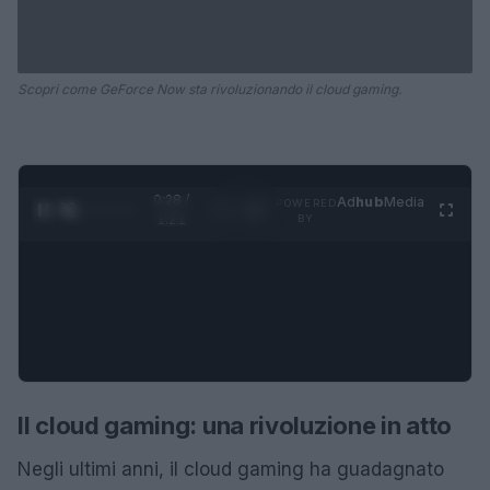
Scopri come GeForce Now sta rivoluzionando il cloud gaming.
0:28 /
Ad
hub
Media
POWERED
1
/
4
1:21
BY
Il cloud gaming: una rivoluzione in atto
Negli ultimi anni, il cloud gaming ha guadagnato