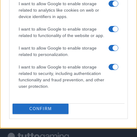
PIÙ LETTI
I want to allow Google to enable storage
related to analytics like cookies on web or
device identifiers in apps.
1
DLSS 5 e Zen 6: innovazione, limiti e implicazioni per il
mercato pc
I want to allow Google to enable storage
2
related to functionality of the website or app.
Guida alla configurazione della modalità riposo su
Nintendo Switch 2
I want to allow Google to enable storage
3
Fusioni e Acquisizioni nel Settore Gaming: Analisi
related to personalization.
Approfondita e Tendenze Attuali
I want to allow Google to enable storage
4
Come aggiornare a EA Play Pro su PC tramite l’EA app
related to security, including authentication
functionality and fraud prevention, and other
5
Giochi del Mediterraneo Taranto 2026: scopri gli
user protection.
impianti sportivi che stanno trasformando la città
CONFIRM