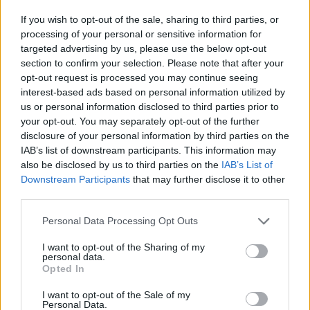
If you wish to opt-out of the sale, sharing to third parties, or
processing of your personal or sensitive information for
William, Kate e i principini in Scozia per i giochi del
targeted advertising by us, please use the below opt-out
Commonwealth: tutti i dettagli
section to confirm your selection. Please note that after your
Francesca Lombardi · 2 Ago 2026
opt-out request is processed you may continue seeing
interest-based ads based on personal information utilized by
GAMING NEWS
us or personal information disclosed to third parties prior to
your opt-out. You may separately opt-out of the further
disclosure of your personal information by third parties on the
IAB’s list of downstream participants. This information may
also be disclosed by us to third parties on the
IAB’s List of
Downstream Participants
that may further disclose it to other
third parties.
Please note that this website/app uses one or more Google
Personal Data Processing Opt Outs
services and may gather and store information including but
not limited to your visit or usage behaviour. You may click to
I want to opt-out of the Sharing of my
personal data.
grant or deny consent to Google and its third-party tags to
Opted In
use your data for below specified purposes in below Google
Giochi del Mediterraneo Taranto 2026: scopri gli
consent section.
I want to opt-out of the Sale of my
impianti sportivi che stanno trasformando la città
Personal Data.