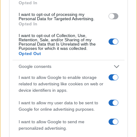
Opted In
Ilaria Mauri · 28 Lug 2026
I want to opt-out of processing my
GAMING NEWS
Personal Data for Targeted Advertising.
Opted In
I want to opt-out of Collection, Use,
Retention, Sale, and/or Sharing of my
Personal Data that Is Unrelated with the
Purposes for which it was collected.
Opted Out
Google consents
I want to allow Google to enable storage
related to advertising like cookies on web or
device identifiers in apps.
L’evoluzione di Nintendo tra eredità creativa e
I want to allow my user data to be sent to
adattamento del modello di business
Google for online advertising purposes.
Andrea Conforti · 10 Lug 2026
I want to allow Google to send me
personalized advertising.