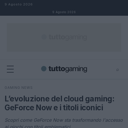
Salta al contenuto
9 Agosto 2026
9 Agosto 2026
⌕
×
⌕
GAMING NEWS
Cerca
L’evoluzione del cloud gaming:
GeForce Now e i titoli iconici
Scopri come GeForce Now sta trasformando l'accesso
ai giochi con titoli emblematici.