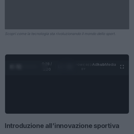
Scopri come la tecnologia sta rivoluzionando il mondo dello sport.
0:29 /
Ad
hub
Media
POWERED
1
/
4
1:20
BY
Introduzione all’innovazione sportiva