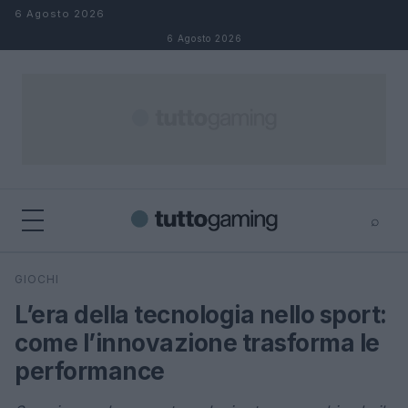
Salta al contenuto
6 Agosto 2026
6 Agosto 2026
⌕
×
⌕
GIOCHI
Cerca
L’era della tecnologia nello sport:
come l’innovazione trasforma le
performance