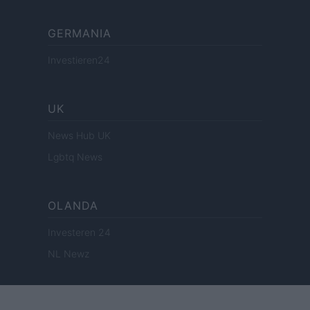
GERMANIA
Investieren24
UK
News Hub UK
Lgbtq News
OLANDA
Investeren 24
NL Newz