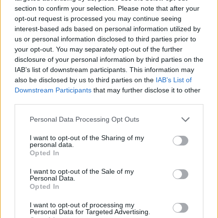
section to confirm your selection. Please note that after your
Continua a leggere
opt-out request is processed you may continue seeing
interest-based ads based on personal information utilized by
GAMING NEWS
us or personal information disclosed to third parties prior to
your opt-out. You may separately opt-out of the further
disclosure of your personal information by third parties on the
IAB’s list of downstream participants. This information may
also be disclosed by us to third parties on the
IAB’s List of
Downstream Participants
that may further disclose it to other
third parties.
Please note that this website/app uses one or more Google
Personal Data Processing Opt Outs
services and may gather and store information including but
not limited to your visit or usage behaviour. You may click to
I want to opt-out of the Sharing of my
personal data.
grant or deny consent to Google and its third-party tags to
Opted In
use your data for below specified purposes in below Google
consent section.
William, Kate e i principini in Scozia per i giochi del
I want to opt-out of the Sale of my
Personal Data.
Commonwealth: tutti i dettagli
Opted In
Francesca Lombardi · 2 Ago 2026
I want to opt-out of processing my
Personal Data for Targeted Advertising.
GAMING NEWS