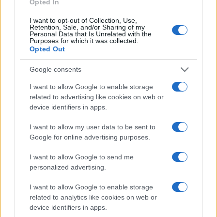
Opted In
I want to opt-out of Collection, Use,
Retention, Sale, and/or Sharing of my
Personal Data that Is Unrelated with the
Purposes for which it was collected.
Opted Out
Google consents
I want to allow Google to enable storage
related to advertising like cookies on web or
device identifiers in apps.
I want to allow my user data to be sent to
Giochi del Mediterraneo Taranto 2026: scopri gli
Google for online advertising purposes.
impianti sportivi che stanno trasformando la città
Ilaria Mauri · 28 Lug 2026
I want to allow Google to send me
personalized advertising.
GAMING NEWS
I want to allow Google to enable storage
related to analytics like cookies on web or
device identifiers in apps.