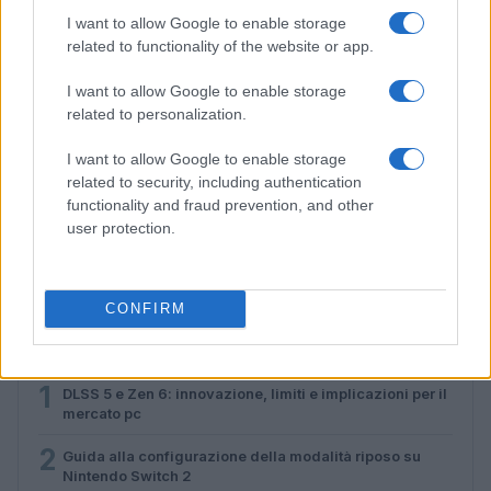
I want to allow Google to enable storage
related to functionality of the website or app.
I want to allow Google to enable storage
related to personalization.
I want to allow Google to enable storage
related to security, including authentication
L’evoluzione di Nintendo tra eredità creativa e
functionality and fraud prevention, and other
adattamento del modello di business
user protection.
Andrea Conforti · 10 Lug 2026
CONFIRM
PIÙ LETTI
1
DLSS 5 e Zen 6: innovazione, limiti e implicazioni per il
mercato pc
2
Guida alla configurazione della modalità riposo su
Nintendo Switch 2