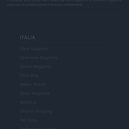
I contenuti sono curati dalla redazione con il supporto di strumenti digitali e
realizzati in collaborazione con autori indipendenti.
ITALIA
Casa Magazine
Cineverse Magazine
Donne Magazine
Food Blog
Milano Notizie
Motor Magazine
Notizie.it
Offerte Shopping
Pet Story
Professione Lavoro