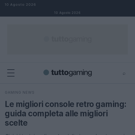
Salta al contenuto
10 Agosto 2026
10 Agosto 2026
⌕
×
⌕
GAMING NEWS
Cerca
Le migliori console retro gaming:
guida completa alle migliori
scelte