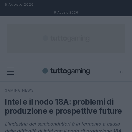
Salta al contenuto
8 Agosto 2026
8 Agosto 2026
⌕
×
⌕
GAMING NEWS
Cerca
Intel e il nodo 18A: problemi di
produzione e prospettive future
L'industria dei semiconduttori è in fermento a causa
delle difficoltà di Intel con il nodo di produzione 18A.