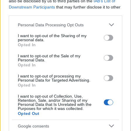
also be disclosed by us to third parties on the
IAB’s List of
crescente competizione tra Intel, AMD e TSMC,
Downstream Participants
that may further disclose it to other
queste sfide potrebbero avere un impatto
third parties.
significativo sull’intero settore. Sei pronto a seguire
Please note that this website/app uses one or more Google
Personal Data Processing Opt Outs
l’evoluzione di questa vicenda?
services and may gather and store information including but
not limited to your visit or usage behaviour. You may click to
I want to opt-out of the Sharing of my
personal data.
Infine, la vicenda di Intel e del nodo 18A ci ricorda
grant or deny consent to Google and its third-party tags to
Opted In
use your data for below specified purposes in below Google
che l’innovazione tecnologica è un processo
consent section.
I want to opt-out of the Sale of my
intrinsecamente complesso e rischioso. Anche le
Personal Data.
Opted In
aziende più consolidate possono trovarsi ad
affrontare difficoltà. È fondamentale rimanere
I want to opt-out of processing my
Personal Data for Targeted Advertising.
informati e valutare criticamente le notizie e le
Opted In
promesse delle aziende, per prendere decisioni
I want to opt-out of Collection, Use,
consapevoli e non farsi influenzare esclusivamente
Retention, Sale, and/or Sharing of my
Personal Data that Is Unrelated with the
dalle strategie di marketing. Non dimenticare che la
Purposes for which it was collected.
Opted Out
vera innovazione nasce dalla capacità di affrontare
le sfide con creatività e determinazione.
Google consents