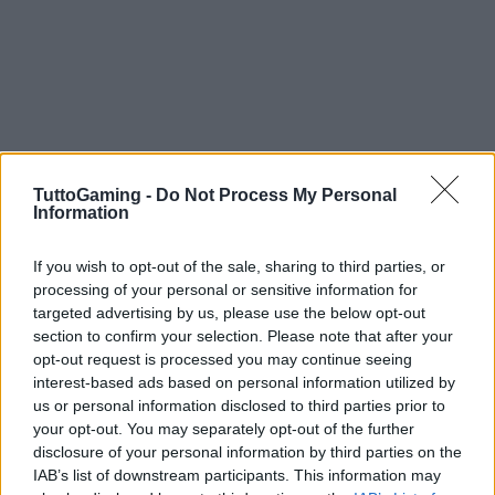
Conclusioni e considerazioni finali
TuttoGaming -
Do Not Process My Personal
Information
La situazione attuale di Intel con il nodo 18A e i
processori Panther Lake solleva importanti
If you wish to opt-out of the sale, sharing to third parties, or
processing of your personal or sensitive information for
interrogativi sul futuro dell’azienda e sulla sua
targeted advertising by us, please use the below opt-out
capacità di competere nel mercato dei
section to confirm your selection. Please note that after your
semiconduttori. Le difficoltà con la resa produttiva
opt-out request is processed you may continue seeing
interest-based ads based on personal information utilized by
e la mancanza di clienti per il nodo 18A
us or personal information disclosed to third parties prior to
suggeriscono che Intel potrebbe dover rivedere la
your opt-out. You may separately opt-out of the further
propria strategia, focalizzandosi su processi
disclosure of your personal information by third parties on the
IAB’s list of downstream participants. This information may
produttivi più maturi e affidabili. In un contesto di