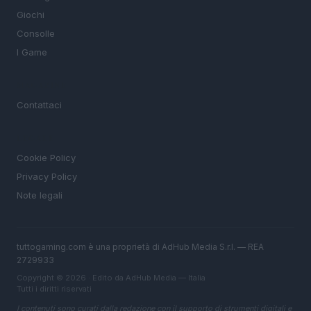
Giochi
Consolle
I Game
MAGAZINE
Contattaci
LEGALE
Cookie Policy
Privacy Policy
Note legali
tuttogaming.com è una proprietà di AdHub Media S.r.l. — REA
2729933
Copyright © 2026 · Edito da AdHub Media — Italia
Tutti i diritti riservati
I contenuti sono curati dalla redazione con il supporto di strumenti digitali e