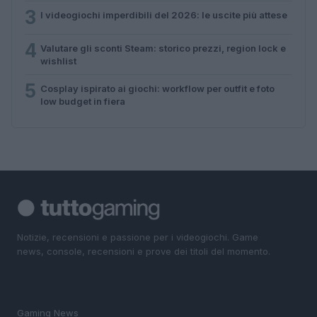
3
I videogiochi imperdibili del 2026: le uscite più attese
4
Valutare gli sconti Steam: storico prezzi, region lock e
wishlist
5
Cosplay ispirato ai giochi: workflow per outfit e foto
low budget in fiera
Notizie, recensioni e passione per i videogiochi. Game
news, console, recensioni e prove dei titoli del momento.
SEZIONI
Gaming News