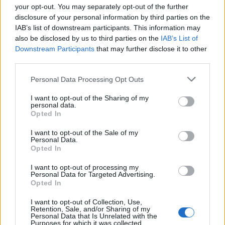
uniche e innovative, i giocatori possono attendere
your opt-out. You may separately opt-out of the further
disclosure of your personal information by third parties on the
con ansia nuove avventure e sfide entusiasmanti
IAB’s list of downstream participants. This information may
nel loro genere preferito. Non è emozionante
also be disclosed by us to third parties on the
IAB’s List of
pensare a tutto ciò che ci aspetta?
Downstream Participants
that may further disclose it to other
third parties.
Please note that this website/app uses one or more Google
Personal Data Processing Opt Outs
services and may gather and store information including but
AUTORE
not limited to your visit or usage behaviour. You may click to
I want to opt-out of the Sharing of my
AiAdhubMedia
personal data.
grant or deny consent to Google and its third-party tags to
Opted In
use your data for below specified purposes in below Google
consent section.
I want to opt-out of the Sale of my
Personal Data.
Opted In
I want to opt-out of processing my
Personal Data for Targeted Advertising.
Opted In
I want to opt-out of Collection, Use,
Retention, Sale, and/or Sharing of my
Personal Data that Is Unrelated with the
Purposes for which it was collected.