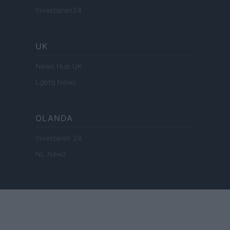
Investieren24
UK
News Hub UK
Lgbtq News
OLANDA
Investeren 24
NL Newz