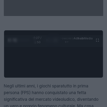
0:28 /
Ad
hub
Media
POWERED
1
/
4
1:50
BY
Negli ultimi anni, i giochi sparatutto in prima
persona (FPS) hanno conquistato una fetta
significativa del mercato videoludico, diventando
un vero e proprio fenomeno culturale. Ma cosa