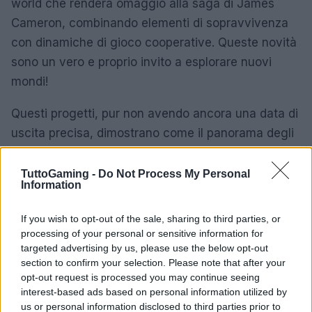
world che renderà omaggio alla saga di James
Cameron, combinando elementi di sopravvivenza
con dinamiche di gioco cooperative. Queste novità
sono un vero e proprio invito a esplorare nuovi
mondi!
Questi progetti, pur non avendo ancora una data di
uscita precisa, dimostrano come il panorama degli
FPS sia in continua evoluzione, con sviluppatori
pronti a spingersi oltre i confini del genere e a
TuttoGaming -
Do Not Process My Personal
Information
offrire esperienze sempre più coinvolgenti. Quali
innovazioni ti aspetti da questi giochi?
If you wish to opt-out of the sale, sharing to third parties, or
processing of your personal or sensitive information for
In conclusione, il 2025 si preannuncia come un
targeted advertising by us, please use the below opt-out
anno cruciale per gli appassionati di giochi
section to confirm your selection. Please note that after your
opt-out request is processed you may continue seeing
sparatutto in prima persona. Con una varietà di
interest-based ads based on personal information utilized by
titoli in arrivo, ognuno con le proprie caratteristiche
us or personal information disclosed to third parties prior to