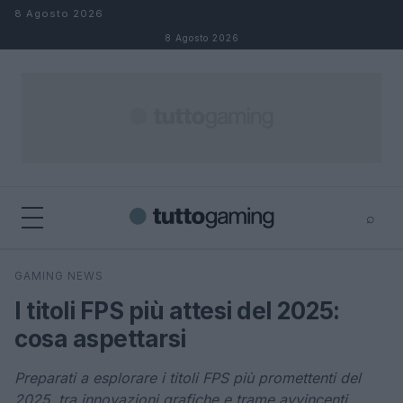
Salta al contenuto
8 Agosto 2026
8 Agosto 2026
⌕
×
⌕
GAMING NEWS
Cerca
I titoli FPS più attesi del 2025:
cosa aspettarsi
Preparati a esplorare i titoli FPS più promettenti del
2025, tra innovazioni grafiche e trame avvincenti.