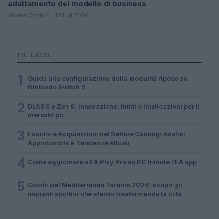
adattamento del modello di business
Andrea Conforti · 10 Lug 2026
PIÙ LETTI
1
Guida alla configurazione della modalità riposo su
Nintendo Switch 2
2
DLSS 5 e Zen 6: innovazione, limiti e implicazioni per il
mercato pc
3
Fusioni e Acquisizioni nel Settore Gaming: Analisi
Approfondita e Tendenze Attuali
4
Come aggiornare a EA Play Pro su PC tramite l’EA app
5
Giochi del Mediterraneo Taranto 2026: scopri gli
impianti sportivi che stanno trasformando la città