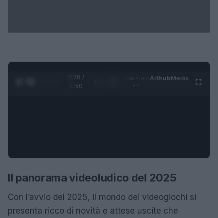
0:28 /
Ad
hub
Media
POWERED
1
/
4
1:50
BY
Il panorama videoludico del 2025
Con l’avvio del 2025, il mondo dei videogiochi si
presenta ricco di novità e attese uscite che