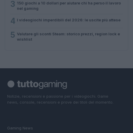
3
150 giochi a 10 dollari per aiutare chi ha perso il lavoro
nel gaming
4
I videogiochi imperdibili del 2026: le uscite più attese
5
Valutare gli sconti Steam: storico prezzi, region lock e
wishlist
Notizie, recensioni e passione per i videogiochi. Game
news, console, recensioni e prove dei titoli del momento.
SEZIONI
Gaming News