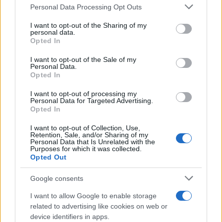
Continua a leggere
Please note that this website/app uses one or more Google
Personal Data Processing Opt Outs
services and may gather and store information including but
not limited to your visit or usage behaviour. You may click to
I want to opt-out of the Sharing of my
GIOCHI
personal data.
grant or deny consent to Google and its third-party tags to
Opted In
use your data for below specified purposes in below Google
consent section.
I want to opt-out of the Sale of my
Personal Data.
Opted In
I want to opt-out of processing my
Personal Data for Targeted Advertising.
Opted In
I want to opt-out of Collection, Use,
Retention, Sale, and/or Sharing of my
Personal Data that Is Unrelated with the
Purposes for which it was collected.
Opted Out
EUG 2026: Salerno capitale dello sport universitario
europeo
Google consents
Francesca Lombardi · 6 Ago 2026
I want to allow Google to enable storage
related to advertising like cookies on web or
GIOCHI
device identifiers in apps.