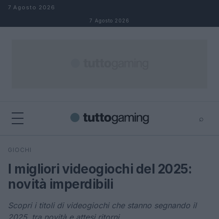
Salta al contenuto
7 Agosto 2026
7 Agosto 2026
⌕
×
⌕
GIOCHI
Cerca
I migliori videogiochi del 2025:
novità imperdibili
Scopri i titoli di videogiochi che stanno segnando il
2025, tra novità e attesi ritorni.