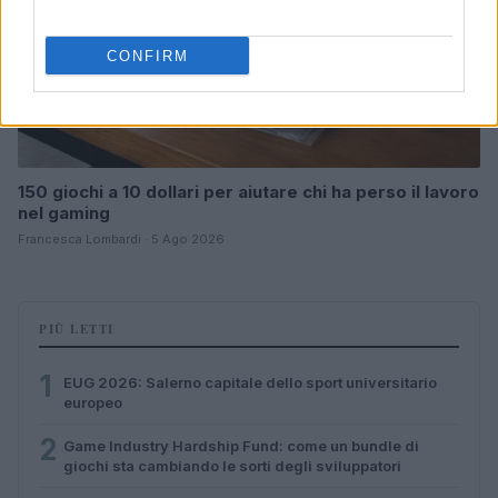
CONFIRM
150 giochi a 10 dollari per aiutare chi ha perso il lavoro
nel gaming
Francesca Lombardi · 5 Ago 2026
PIÙ LETTI
1
EUG 2026: Salerno capitale dello sport universitario
europeo
2
Game Industry Hardship Fund: come un bundle di
giochi sta cambiando le sorti degli sviluppatori