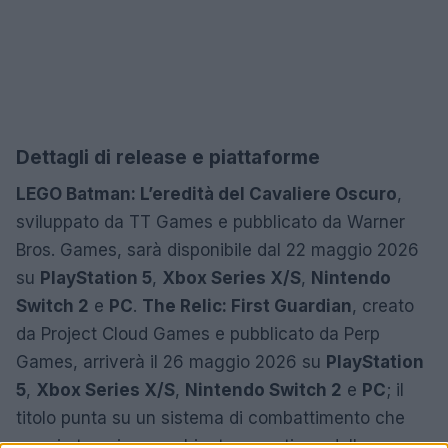
Dettagli di release e piattaforme
LEGO Batman: L’eredità del Cavaliere Oscuro
,
sviluppato da TT Games e pubblicato da Warner
Bros. Games, sarà disponibile dal 22 maggio 2026
su
PlayStation 5
,
Xbox Series X/S
,
Nintendo
Switch 2
e
PC
.
The Relic: First Guardian
, creato
da Project Cloud Games e pubblicato da Perp
Games, arriverà il 26 maggio 2026 su
PlayStation
5
,
Xbox Series X/S
,
Nintendo Switch 2
e
PC
; il
titolo punta su un sistema di combattimento che
premia tempismo, schivate e gestione della