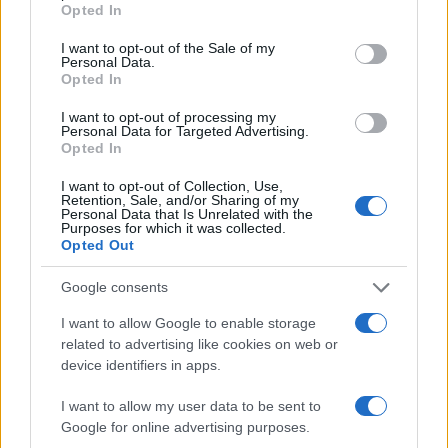
Opted In
use your data for below specified purposes in below Google
AUTORE
consent section.
Andrea Conforti
I want to opt-out of the Sale of my
Personal Data.
Andrea Conforti, 46enne torinese dal look
Opted In
casual e naturale, è un analista tattico che
I want to opt-out of processing my
trasforma dati e clip in racconti social. Ricorda
Personal Data for Targeted Advertising.
quando annotò la rimonta al box stampa dello
Opted In
Stadio Olimpico Grande Torino: da
quell'appunto nacque la sua linea editoriale,
I want to opt-out of Collection, Use,
Retention, Sale, and/or Sharing of my
che propugna spiegazioni visive per il tifoso
Personal Data that Is Unrelated with the
critico. Dettaglio unico: una stagione
Purposes for which it was collected.
allenatore under15 al Chieri e ciclista urbano.
Opted Out
Google consents
I want to allow Google to enable storage
related to advertising like cookies on web or
device identifiers in apps.
I want to allow my user data to be sent to
Google for online advertising purposes.