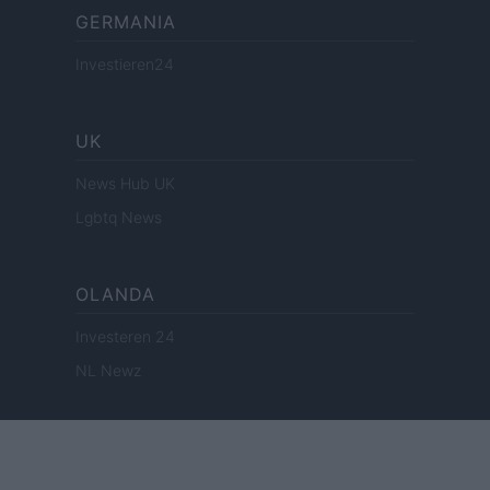
GERMANIA
Investieren24
UK
News Hub UK
Lgbtq News
OLANDA
Investeren 24
NL Newz