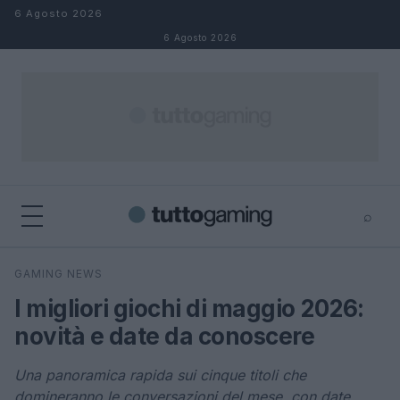
Salta al contenuto
6 Agosto 2026
6 Agosto 2026
⌕
×
⌕
GAMING NEWS
Cerca
I migliori giochi di maggio 2026:
novità e date da conoscere
Una panoramica rapida sui cinque titoli che
domineranno le conversazioni del mese, con date,