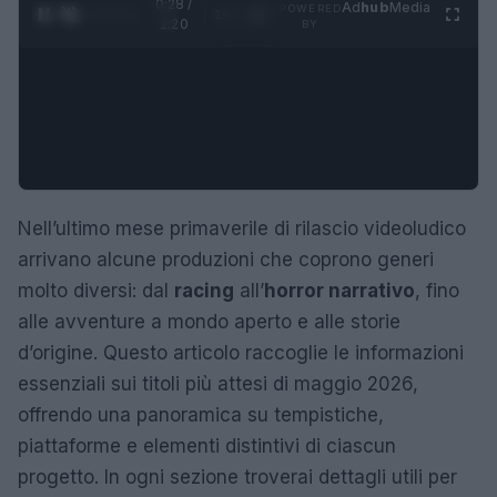
0:29 /
Ad
hub
Media
POWERED
1
/
4
1:20
BY
Nell’ultimo mese primaverile di rilascio videoludico
arrivano alcune produzioni che coprono generi
molto diversi: dal
racing
all’
horror narrativo
, fino
alle avventure a mondo aperto e alle storie
d’origine. Questo articolo raccoglie le informazioni
essenziali sui titoli più attesi di maggio 2026,
offrendo una panoramica su tempistiche,
piattaforme e elementi distintivi di ciascun
progetto. In ogni sezione troverai dettagli utili per