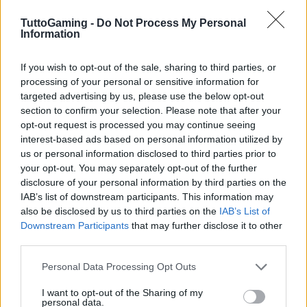
stamina
.
TuttoGaming -
Do Not Process My Personal
Information
007 First Light: l’origine di un’icona
If you wish to opt-out of the sale, sharing to third parties, or
007 First Light
, opera di IO Interactive, racconta le
processing of your personal or sensitive information for
prime esperienze di James Bond e si ispira sia ai
targeted advertising by us, please use the below opt-out
section to confirm your selection. Please note that after your
romanzi di Ian Fleming sia alla tradizione
opt-out request is processed you may continue seeing
cinematografica. Il gioco introduce un Bond
interest-based ads based on personal information utilized by
ventiseienne, interpretato da Patrick Gibson, e
us or personal information disclosed to third parties prior to
your opt-out. You may separately opt-out of the further
segue il suo percorso per ottenere la celebre
disclosure of your personal information by third parties on the
licenza di uccidere
. L’uscita è fissata per il 27
IAB’s list of downstream participants. This information may
maggio 2026 su
Nintendo Switch 2
,
PlayStation
also be disclosed by us to third parties on the
IAB’s List of
Downstream Participants
that may further disclose it to other
5
,
Windows
e
Xbox Series X/S
, offrendo un
third parties.
approccio narrativo volto a esplorare i primi passi
Please note that this website/app uses one or more Google
dell’agente segreto.
Personal Data Processing Opt Outs
services and may gather and store information including but
not limited to your visit or usage behaviour. You may click to
I want to opt-out of the Sharing of my
personal data.
grant or deny consent to Google and its third-party tags to