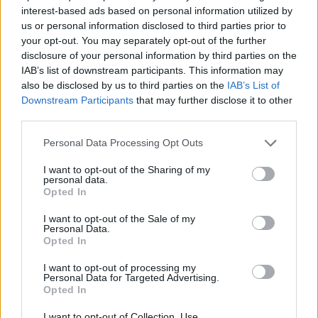
interest-based ads based on personal information utilized by
generatori di avatar 2D a 3D, semplificando
us or personal information disclosed to third parties prior to
drasticamente un processo che una volta
your opt-out. You may separately opt-out of the further
disclosure of your personal information by third parties on the
richiedeva tempo e competenze avanzate. Questo
IAB’s list of downstream participants. This information may
strumento utilizza informazioni come immagini del
also be disclosed by us to third parties on the
IAB’s List of
cliente per generare avatar 3D realistici, offrendo
Downstream Participants
that may further disclose it to other
third parties.
un’esperienza visiva coinvolgente.
Please note that this website/app uses one or more Google
Personal Data Processing Opt Outs
Questa tecnologia è particolarmente utile per chi
services and may gather and store information including but
desidera creare personaggi 3D autentici e
not limited to your visit or usage behaviour. You may click to
I want to opt-out of the Sharing of my
personal data.
grant or deny consent to Google and its third-party tags to
personalizzati, rendendo RODIN uno strumento
Opted In
use your data for below specified purposes in below Google
prezioso per sviluppatori e designer di giochi.
consent section.
I want to opt-out of the Sale of my
Personal Data.
Opted In
Avaturn: infrastruttura per la creazione
di avatar
I want to opt-out of processing my
Personal Data for Targeted Advertising.
Opted In
Avaturn rappresenta un’autentica innovazione nel
campo della creazione di avatar. Questo sistema
I want to opt-out of Collection, Use,