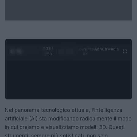
0:29 /
Ad
hub
Media
POWERED
1
/
4
1:50
BY
Nel panorama tecnologico attuale, l’intelligenza
artificiale (AI) sta modificando radicalmente il modo
in cui creiamo e visualizziamo modelli 3D. Questi
strumenti, sempre più sofisticati, non solo