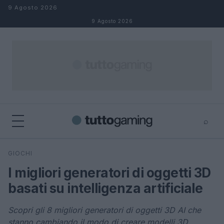
Salta al contenuto
9 Agosto 2026
9 Agosto 2026
⌕
×
⌕
GIOCHI
Cerca
I migliori generatori di oggetti 3D
basati su intelligenza artificiale
Scopri gli 8 migliori generatori di oggetti 3D AI che
stanno cambiando il modo di creare modelli 3D.