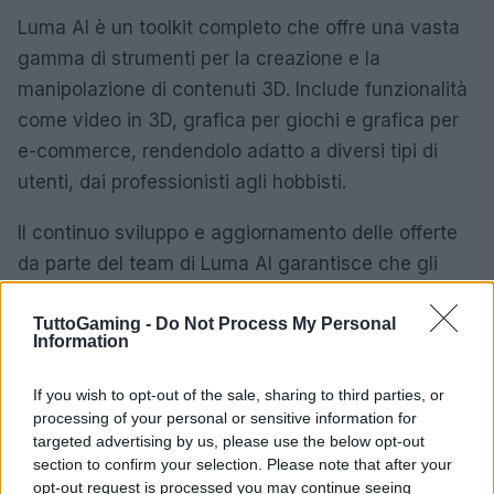
Luma AI è un toolkit completo che offre una vasta
gamma di strumenti per la creazione e la
manipolazione di contenuti 3D. Include funzionalità
come video in 3D, grafica per giochi e grafica per
e-commerce, rendendolo adatto a diversi tipi di
utenti, dai professionisti agli hobbisti.
Il continuo sviluppo e aggiornamento delle offerte
da parte del team di Luma AI garantisce che gli
utenti abbiano sempre accesso alle ultime
TuttoGaming -
Do Not Process My Personal
tecnologie. Questa piattaforma rappresenta una
Information
vera e propria risorsa per chiunque voglia spingere
oltre i confini della creatività nel mondo 3D.
If you wish to opt-out of the sale, sharing to third parties, or
processing of your personal or sensitive information for
RODIN: creazione di avatar 3D realistici
targeted advertising by us, please use the below opt-out
section to confirm your selection. Please note that after your
opt-out request is processed you may continue seeing
RODIN si sta affermando come uno dei principali