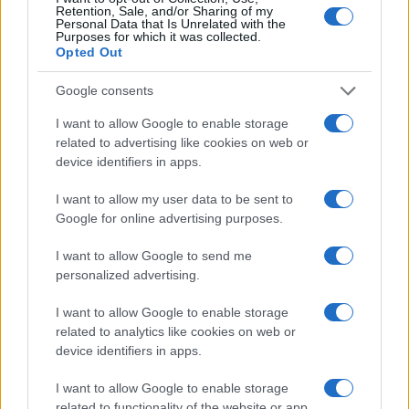
Retention, Sale, and/or Sharing of my
consente agli sviluppatori di giochi di concentrarsi
Personal Data that Is Unrelated with the
Purposes for which it was collected.
sull’esperienza di gioco, mentre Avaturn gestisce la
Opted Out
creazione e personalizzazione degli avatar. Gli
Google consents
utenti possono creare modelli 3D realistici che
rispecchiano la propria somiglianza, grazie a una
I want to allow Google to enable storage
related to advertising like cookies on web or
vasta gamma di opzioni di personalizzazione.
device identifiers in apps.
Una volta completata la personalizzazione, il
I want to allow my user data to be sent to
sistema fornisce un modello 3D pronto per
Google for online advertising purposes.
l’implementazione immediata nel gioco,
I want to allow Google to send me
sostituendo i personaggi predefiniti. Avaturn è
personalized advertising.
quindi una soluzione ideale per i creatori che
I want to allow Google to enable storage
cercano di ottimizzare il loro flusso di lavoro.
related to analytics like cookies on web or
device identifiers in apps.
In sintesi, il mondo della generazione di oggetti 3D
sta vivendo una vera e propria evoluzione grazie
I want to allow Google to enable storage
related to functionality of the website or app.