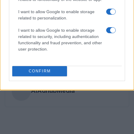
all’intelligenza artificiale. Questi strumenti non solo
semplificano il processo di creazione, ma offrono
I want to allow Google to enable storage
anche opportunità senza precedenti per
related to personalization.
l’innovazione e la creatività. Che tu sia uno
I want to allow Google to enable storage
sviluppatore, un artista o semplicemente un
related to security, including authentication
appassionato di tecnologia, c’è un generatore di
functionality and fraud prevention, and other
user protection.
modelli 3D AI che può aiutarti a realizzare le tue
visioni.
CONFIRM
AUTORE
AiAdhubMedia