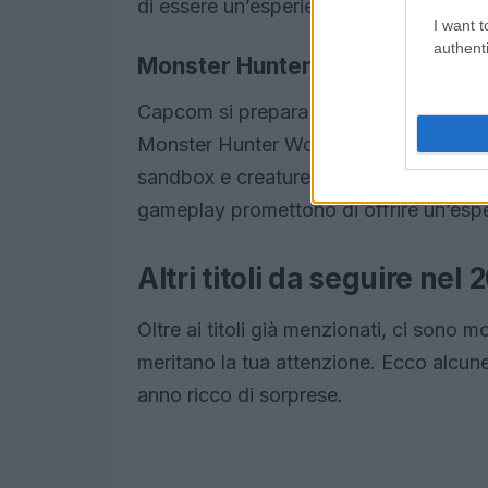
di essere un’esperienza memorabile.
I want t
authenti
Monster Hunter World: Wilds
Capcom si prepara a lanciare questo ti
Monster Hunter World, Wilds sembra es
sandbox e creature spettacolari che ampl
gameplay promettono di offrire un’espe
Altri titoli da seguire nel 
Oltre ai titoli già menzionati, ci sono mo
meritano la tua attenzione. Ecco alcun
anno ricco di sorprese.