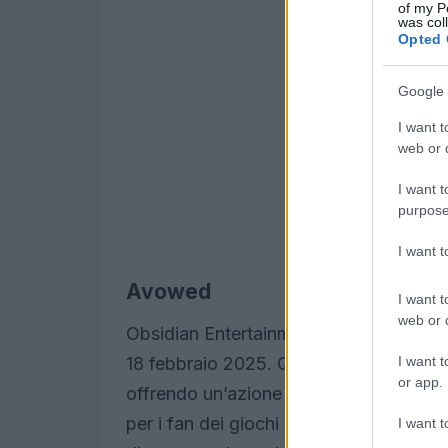
of my P
was col
Opted 
Google 
I want t
web or d
I want t
purpose
I want 
Avowed
I want t
web or d
Obsidian Entertainment porta la sua es
I want t
18 febbraio 2025. Questo gioco si immer
or app.
offrendo un’azione in prima persona ch
per i fan dei giochi di ruolo. Con un fa
I want t