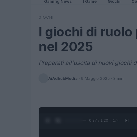
Gaming News
I Game
Giochi
Co
GIOCHI
I giochi di ruolo
nel 2025
Preparati all'uscita di nuovi giochi 
AiAdhubMedia
·
9 Maggio 2025
· 3 min
0:28 / 1:20
1
/
4