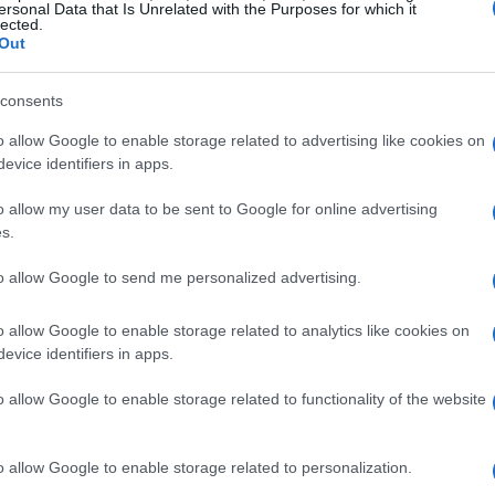
ersonal Data that Is Unrelated with the Purposes for which it
lected.
Out
consents
o allow Google to enable storage related to advertising like cookies on
evice identifiers in apps.
o allow my user data to be sent to Google for online advertising
s.
to allow Google to send me personalized advertising.
o allow Google to enable storage related to analytics like cookies on
evice identifiers in apps.
perienza nel genere con Avowed, previsto per il
o allow Google to enable storage related to functionality of the website
ge nell’ambientazione di Pillars of Eternity,
e potrebbe rivelarsi una boccata d’aria fresca
scino retrò e una narrativa avvincente, promette
o allow Google to enable storage related to personalization.