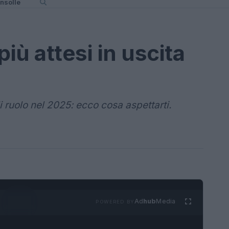
nsolle
 più attesi in uscita
di ruolo nel 2025: ecco cosa aspettarti.
Ad
hub
Media
POWERED BY