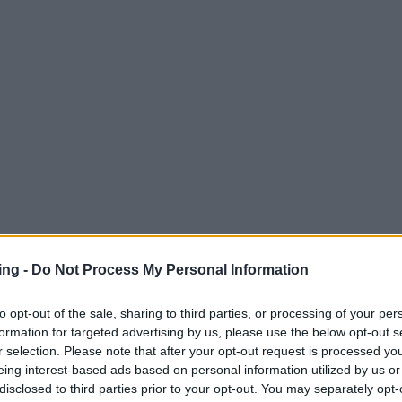
, troviamo alcuni sequel desiderati dai fan e
ing -
Do Not Process My Personal Information
onare il genere. Ecco un elenco di titoli che
to opt-out of the sale, sharing to third parties, or processing of your per
formation for targeted advertising by us, please use the below opt-out s
r selection. Please note that after your opt-out request is processed y
eing interest-based ads based on personal information utilized by us or
disclosed to third parties prior to your opt-out. You may separately opt-
uel è previsto per il 23 gennaio 2025. Dopo un