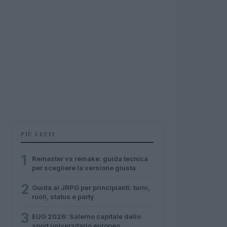
PIÙ LETTI
1
Remaster vs remake: guida tecnica
per scegliere la versione giusta
2
Guida ai JRPG per principianti: turni,
ruoli, status e party
3
EUG 2026: Salerno capitale dello
sport universitario europeo