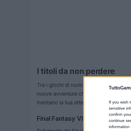
I titoli da non perdere
Tra i giochi di ruolo più attesi del 2025
TuttoGam
nuove avventure che potrebbero rivoluzi
meritano la tua attenzione.
If you wish 
sensitive in
confirm you
Final Fantasy VII Rebirth
continue se
information 
Sviluppato da Square Enix, questo seq