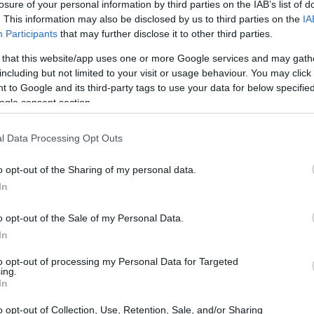
losure of your personal information by third parties on the IAB’s list of
. This information may also be disclosed by us to third parties on the
IA
n del primo capitolo possono aspettarsi
Participants
that may further disclose it to other third parties.
ti e aggiornamenti significativi. La versione per
 that this website/app uses one or more Google services and may gath
e, promettendo un ritorno nel mondo di Cloud e
including but not limited to your visit or usage behaviour. You may click 
 to Google and its third-party tags to use your data for below specifi
ogle consent section.
l Data Processing Opt Outs
olo di Deep Silver, sviluppato da Warhorse
o opt-out of the Sharing of my personal data.
entazione medievale. Con un gameplay che
In
, i giocatori potranno esplorare un mondo aperto
stici.
o opt-out of the Sale of my Personal Data.
In
to opt-out of processing my Personal Data for Targeted
ing.
In
o opt-out of Collection, Use, Retention, Sale, and/or Sharing