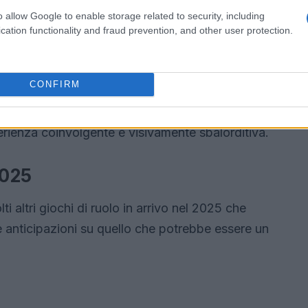
o allow Google to enable storage related to security, including
cation functionality and fraud prevention, and other user protection.
tolo il 28 febbraio 2025. Dopo il successo di
CONFIRM
sere il successore naturale, con mappe
iano l’universo del franchise. La grafica e il
rienza coinvolgente e visivamente sbalorditiva.
2025
lti altri giochi di ruolo in arrivo nel 2025 che
e anticipazioni su quello che potrebbe essere un