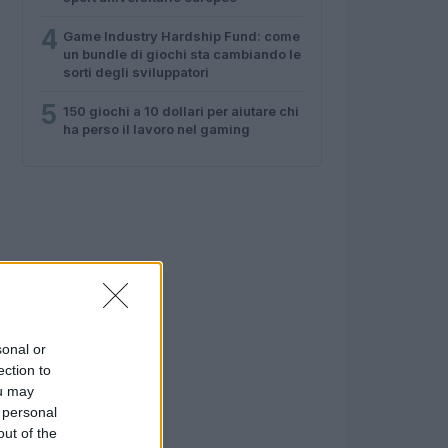
4
Game Industry Hardship Fund: come
un bundle di giochi sta cambiando le
sorti degli sviluppatori
5
150 giochi a 10 dollari per aiutare chi
ha perso il lavoro nel gaming
sonal or
ection to
ou may
 personal
out of the