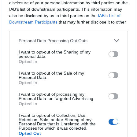
disclosure of your personal information by third parties on the
strategica e colpi di scena visivi amplificano
IAB’s list of downstream participants. This information may
l’esperienza sensoriale. I film più memorabili
also be disclosed by us to third parties on the
IAB’s List of
attingono a timori profondi e reali, come la paura
Downstream Participants
that may further disclose it to other
third parties.
della morte, della solitudine e dell’abbandono, oltre
a quelli più fantastici, come mostri e spiriti maligni.
Please note that this website/app uses one or more Google
Personal Data Processing Opt Outs
services and may gather and store information including but
Questi ingredienti si mescolano per generare il
not limited to your visit or usage behaviour. You may click to
I want to opt-out of the Sharing of my
terrore che caratterizza i film horror più iconici.0
personal data.
grant or deny consent to Google and its third-party tags to
Opted In
use your data for below specified purposes in below Google
Un’analisi della psiche umana
consent section.
I want to opt-out of the Sale of my
Personal Data.
Vari elementi contribuiscono a creare l’orrore:
Opted In
l’anticipazione, la suspense, l’ignoto e
I want to opt-out of processing my
l’imprevedibilità. Suoni inquietanti, illuminazione
Personal Data for Targeted Advertising.
Opted In
strategica e colpi di scena visivi amplificano
l’esperienza sensoriale. I film più memorabili
I want to opt-out of Collection, Use,
Retention, Sale, and/or Sharing of my
attingono a timori profondi e reali, come la paura
Personal Data that Is Unrelated with the
Purposes for which it was collected.
della morte, della solitudine e dell’abbandono, oltre
Opted Out