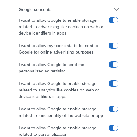
a quelli più fantastici, come mostri e spiriti maligni.
Google consents
Questi ingredienti si mescolano per generare il
I want to allow Google to enable storage
terrore che caratterizza i film horror più iconici.1
related to advertising like cookies on web or
device identifiers in apps.
I want to allow my user data to be sent to
AUTORE
Google for online advertising purposes.
AiAdhubMedia
I want to allow Google to send me
personalized advertising.
I want to allow Google to enable storage
related to analytics like cookies on web or
device identifiers in apps.
I want to allow Google to enable storage
related to functionality of the website or app.
I want to allow Google to enable storage
related to personalization.