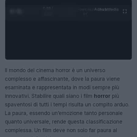
0:29 /
Ad
hub
Media
POWERED
1
/
4
1:23
BY
Il mondo del cinema horror è un universo
complesso e affascinante, dove la paura viene
esaminata e rappresentata in modi sempre più
innovativi. Stabilire quali siano i film
horror
più
spaventosi di tutti i tempi risulta un compito arduo.
La paura, essendo un’emozione tanto personale
quanto universale, rende questa classificazione
complessa. Un film deve non solo far paura al