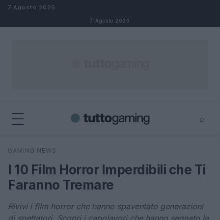
Salta al contenuto
7 Agosto 2026
7 Agosto 2026
⌕
×
⌕
GAMING NEWS
Cerca
I 10 Film Horror Imperdibili che Ti
Faranno Tremare
Rivivi i film horror che hanno spaventato generazioni
di spettatori. Scopri i capolavori che hanno segnato la