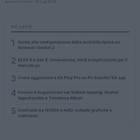
Andrea Conforti · 10 Lug 2026
PIÙ LETTI
1
Guida alla configurazione della modalità riposo su
Nintendo Switch 2
2
DLSS 5 e Zen 6: innovazione, limiti e implicazioni per il
mercato pc
3
Come aggiornare a EA Play Pro su PC tramite l’EA app
4
Fusioni e Acquisizioni nel Settore Gaming: Analisi
Approfondita e Tendenze Attuali
5
Confronto tra NVIDIA e AMD: schede grafiche a
confronto