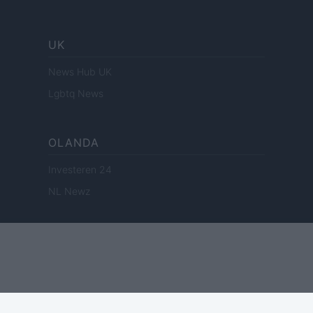
UK
News Hub UK
Lgbtq News
OLANDA
Investeren 24
NL Newz