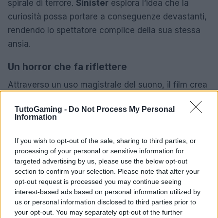
spirale di terrore.
Sinister
esplora l’idea che la
curiosità possa portare a conseguenze devastanti,
rendendo lo spettatore complice della sua stessa
ansia.
Un horror che fa riflettere
Attraverso un uso magistrale del suono, il film crea
un’atmosfera opprimente che amplifica la paranoia
TuttoGaming -
Do Not Process My Personal
e il disagio. La rappresentazione di violenze
Information
domestiche e massacri familiari rende
Sinister
uno
dei film più disturbanti del genere.
If you wish to opt-out of the sale, sharing to third parties, or
processing of your personal or sensitive information for
targeted advertising by us, please use the below opt-out
Hereditary e l’eredità del male
section to confirm your selection. Please note that after your
opt-out request is processed you may continue seeing
Vari elementi contribuiscono a creare l’orrore:
interest-based ads based on personal information utilized by
l’anticipazione, la suspense, l’ignoto e
us or personal information disclosed to third parties prior to
l’imprevedibilità. Suoni inquietanti, illuminazione
your opt-out. You may separately opt-out of the further