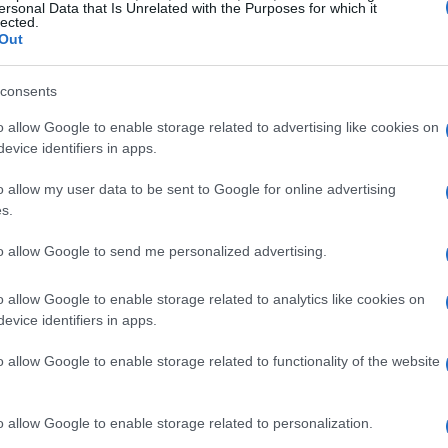
ersonal Data that Is Unrelated with the Purposes for which it
lected.
on
Starfield
e
Hellblade II
, Microsoft sta
Out
deoludica.
Starfield
è stato descritto come
ti, mentre
Hellblade II
ha attirato l’attenzione per
consents
tà emotiva.
o allow Google to enable storage related to advertising like cookies on
evice identifiers in apps.
di promesse per gli appassionati di esclusive.
o allow my user data to be sent to Google for online advertising
 per i fan di Xbox, non mancheranno titoli da
s.
sui prossimi lanci è fondamentale.
to allow Google to send me personalized advertising.
o allow Google to enable storage related to analytics like cookies on
evice identifiers in apps.
o allow Google to enable storage related to functionality of the website
o allow Google to enable storage related to personalization.