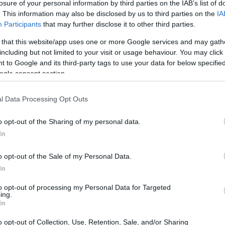
losure of your personal information by third parties on the IAB’s list of
. This information may also be disclosed by us to third parties on the
IA
Participants
that may further disclose it to other third parties.
 that this website/app uses one or more Google services and may gath
including but not limited to your visit or usage behaviour. You may click 
 to Google and its third-party tags to use your data for below specifi
ogle consent section.
l Data Processing Opt Outs
o opt-out of the Sharing of my personal data.
In
go robusto di esclusive. Quest’anno, titoli
o opt-out of the Sale of my Personal Data.
XVI
hanno dominato le vendite.
Spider-Man 2
è
In
ncente e il gameplay innovativo.
to opt-out of processing my Personal Data for Targeted
ing.
In
o opt-out of Collection, Use, Retention, Sale, and/or Sharing