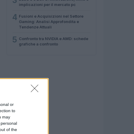
3
implicazioni per il mercato pc
4
Fusioni e Acquisizioni nel Settore
Gaming: Analisi Approfondita e
Tendenze Attuali
5
Confronto tra NVIDIA e AMD: schede
grafiche a confronto
sonal or
ection to
ou may
 personal
out of the