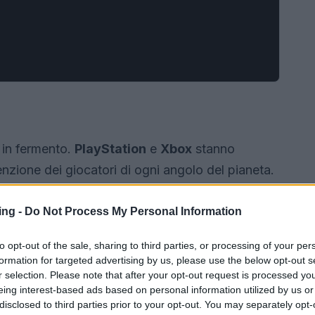
 in fermento.
PlayStation
e
Xbox
stanno
enzione dei giocatori di ogni angolo del pianeta.
lusive di quest’anno.
ing -
Do Not Process My Personal Information
to opt-out of the sale, sharing to third parties, or processing of your per
formation for targeted advertising by us, please use the below opt-out s
r selection. Please note that after your opt-out request is processed y
eing interest-based ads based on personal information utilized by us or
disclosed to third parties prior to your opt-out. You may separately opt-