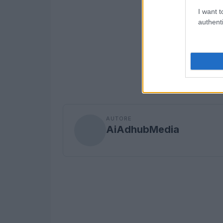
I want t
authenti
AUTORE
AiAdhubMedia