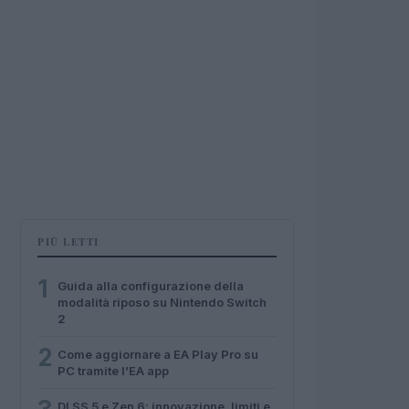
PIÙ LETTI
1
Guida alla configurazione della
modalità riposo su Nintendo Switch
2
2
Come aggiornare a EA Play Pro su
PC tramite l’EA app
DLSS 5 e Zen 6: innovazione, limiti e