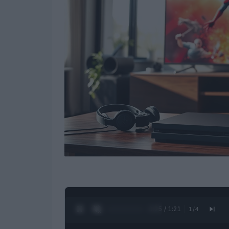
0:26 / 1:21
1
/
4