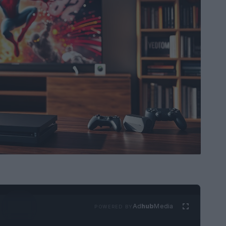
Ad
hub
Media
POWERED BY