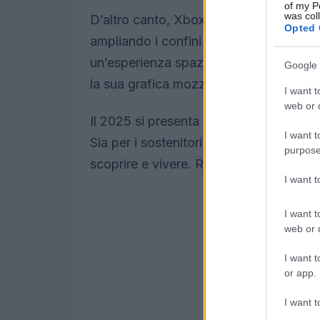
of my P
was col
D’altro canto, Xbox non è da meno. C
Opted 
ampliando i confini della narrazione vi
un’esperienza spaziale senza preceden
Google 
la sua grafica mozzafiato e la profondi
I want t
web or d
Il 2025 si presenta come un anno ricco 
I want t
Sia per i sostenitori di PlayStation che
purpose
scoprire e vivere. Rimanere aggiornati 
I want 
I want t
web or d
I want t
or app.
I want t