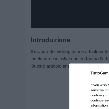
Introduzione
Il mondo dei videogiochi è attualmente
lanciando esclusive che catturano l’att
Questo articolo analizza le migliori esc
TuttoGam
If you wish 
sensitive in
confirm you
continue se
information 