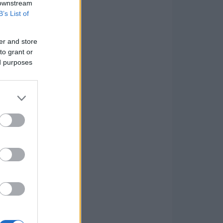
 downstream
B’s List of
er and store
to grant or
ed purposes