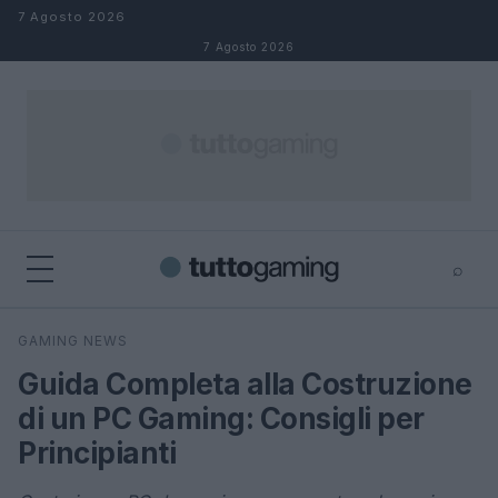
Salta al contenuto
7 Agosto 2026
7 Agosto 2026
⌕
×
⌕
GAMING NEWS
Cerca
Guida Completa alla Costruzione
di un PC Gaming: Consigli per
Principianti