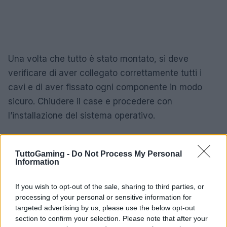
Una volta che tutto è stato montato, si deve
verificare di aver collegato correttamente tutti i
cavi e di aver fissato ogni componente in modo
sicuro. Chiudere il case e procedere con
l’installazione del sistema operativo.
TuttoGaming -
Do Not Process My Personal
AUTORE
Information
AiAdhubMedia
If you wish to opt-out of the sale, sharing to third parties, or
processing of your personal or sensitive information for
targeted advertising by us, please use the below opt-out
section to confirm your selection. Please note that after your