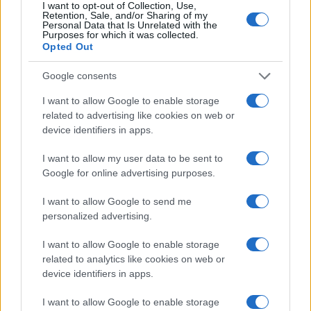
I want to opt-out of Collection, Use,
GAMING NEWS
Retention, Sale, and/or Sharing of my
Personal Data that Is Unrelated with the
Purposes for which it was collected.
Opted Out
Google consents
I want to allow Google to enable storage
related to advertising like cookies on web or
device identifiers in apps.
I want to allow my user data to be sent to
Google for online advertising purposes.
William, Kate e i principini in Scozia per i giochi del
I want to allow Google to send me
Commonwealth: tutti i dettagli
personalized advertising.
Francesca Lombardi · 2 Ago 2026
I want to allow Google to enable storage
related to analytics like cookies on web or
GAMING NEWS
device identifiers in apps.
I want to allow Google to enable storage