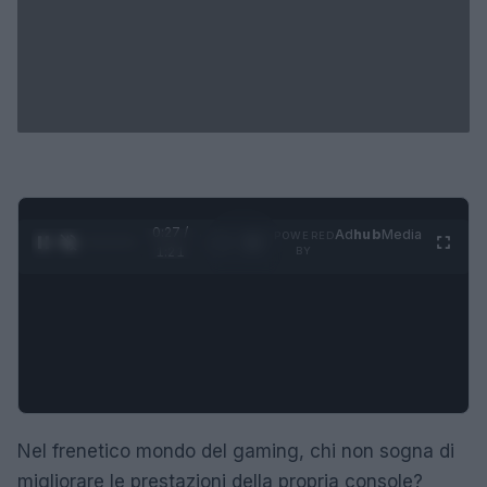
0:28 /
Ad
hub
Media
POWERED
1
/
4
1:21
BY
Nel frenetico mondo del gaming, chi non sogna di
migliorare le prestazioni della propria console?