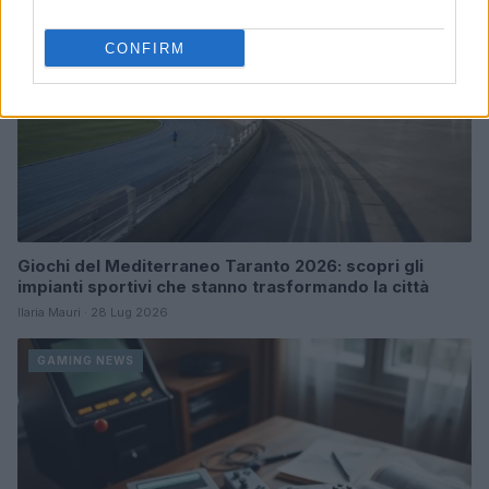
CONFIRM
Giochi del Mediterraneo Taranto 2026: scopri gli
impianti sportivi che stanno trasformando la città
Ilaria Mauri · 28 Lug 2026
GAMING NEWS