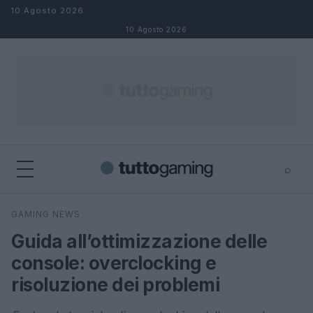
Salta al contenuto
10 Agosto 2026
10 Agosto 2026
⌕
×
⌕
GAMING NEWS
Cerca
Guida all’ottimizzazione delle
console: overclocking e
risoluzione dei problemi