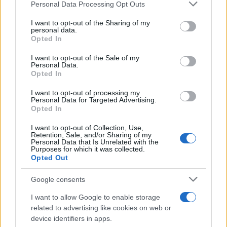
Please note that this website/app uses one or more Google
Personal Data Processing Opt Outs
services and may gather and store information including but
not limited to your visit or usage behaviour. You may click to
I want to opt-out of the Sharing of my
personal data.
grant or deny consent to Google and its third-party tags to
Opted In
use your data for below specified purposes in below Google
consent section.
I want to opt-out of the Sale of my
Personal Data.
Opted In
I want to opt-out of processing my
Personal Data for Targeted Advertising.
Opted In
I want to opt-out of Collection, Use,
Retention, Sale, and/or Sharing of my
Personal Data that Is Unrelated with the
Purposes for which it was collected.
Opted Out
Google consents
I want to allow Google to enable storage
related to advertising like cookies on web or
device identifiers in apps.
Continua a leggere