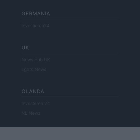
GERMANIA
Investieren24
UK
News Hub UK
Lgbtq News
OLANDA
Investeren 24
NL Newz