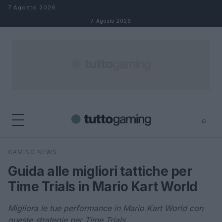
Salta al contenuto
7 Agosto 2026
7 Agosto 2026
⌕
×
⌕
GAMING NEWS
Cerca
Guida alle migliori tattiche per
Time Trials in Mario Kart World
Migliora le tue performance in Mario Kart World con
queste strategie per Time Trials.