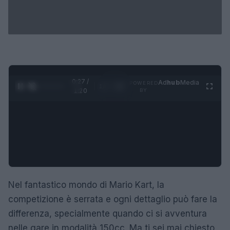
0:28 /
Ad
hub
Media
POWERED
1
/
4
1:20
BY
Nel fantastico mondo di Mario Kart, la
competizione è serrata e ogni dettaglio può fare la
differenza, specialmente quando ci si avventura
nelle gare in modalità 150cc. Ma ti sei mai chiesto