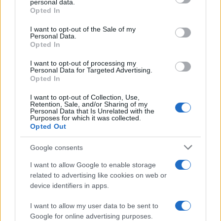
personal data.
grant or deny consent to Google and its third-party tags to
Opted In
use your data for below specified purposes in below Google
consent section.
I want to opt-out of the Sale of my
Personal Data.
Opted In
I want to opt-out of processing my
Personal Data for Targeted Advertising.
Opted In
I want to opt-out of Collection, Use,
Retention, Sale, and/or Sharing of my
Personal Data that Is Unrelated with the
Purposes for which it was collected.
Opted Out
Google consents
Continua a leggere
I want to allow Google to enable storage
related to advertising like cookies on web or
device identifiers in apps.
GAMING NEWS
I want to allow my user data to be sent to
Google for online advertising purposes.