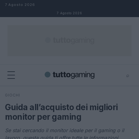
Salta al contenuto
7 Agosto 2026
7 Agosto 2026
⌕
×
⌕
GIOCHI
Cerca
Guida all’acquisto dei migliori
monitor per gaming
Se stai cercando il monitor ideale per il gaming o il
lavoro, questa guida ti offre tutte le informazioni