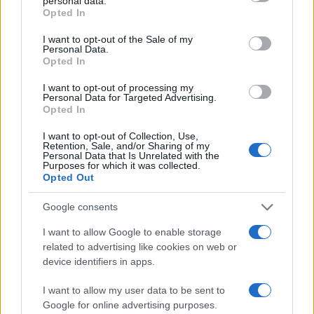
personal data.
grant or deny consent to Google and its third-party tags to
Opted In
use your data for below specified purposes in below Google
Ricorda di controllare anche le recensioni e le
consent section.
I want to opt-out of the Sale of my
specifiche tecniche prima di acquistare, e
Personal Data.
Opted In
considera l’acquisto tramite piattaforme come
Amazon per una maggiore sicurezza e assistenza
I want to opt-out of processing my
Personal Data for Targeted Advertising.
post-vendita.
Opted In
I want to opt-out of Collection, Use,
Retention, Sale, and/or Sharing of my
Personal Data that Is Unrelated with the
Purposes for which it was collected.
AUTORE
Opted Out
AiAdhubMedia
Google consents
I want to allow Google to enable storage
related to advertising like cookies on web or
device identifiers in apps.
I want to allow my user data to be sent to
Google for online advertising purposes.