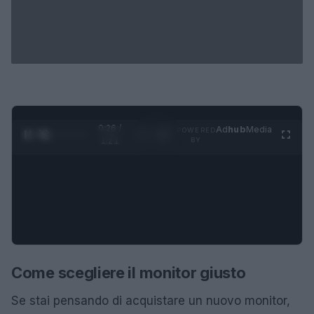
0:27 /
Ad
hub
Media
POWERED
1
/
4
1:21
BY
Come scegliere il monitor giusto
Se stai pensando di acquistare un nuovo monitor,