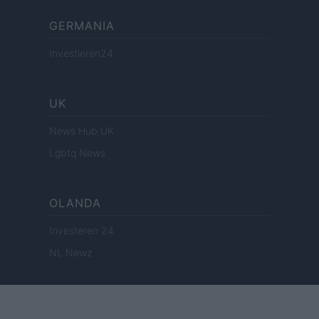
GERMANIA
Investieren24
UK
News Hub UK
Lgbtq News
OLANDA
Investeren 24
NL Newz