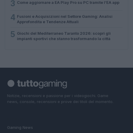
3
Come aggiornare a EA Play Pro su PC tramite l’EA app
4
Fusioni e Acquisizioni nel Settore Gaming: Analisi
Approfondita e Tendenze Attuali
5
Giochi del Mediterraneo Taranto 2026: scopri gli
impianti sportivi che stanno trasformando la città
Notizie, recensioni e passione per i videogiochi. Game
news, console, recensioni e prove dei titoli del momento.
SEZIONI
Gaming News