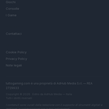
Giochi
Consolle
I Game
MAGAZINE
Contattaci
LEGALE
Cookie Policy
Privacy Policy
Note legali
tuttogaming.com è una proprietà di AdHub Media S.r.l. — REA
2729933
Copyright © 2026 · Edito da AdHub Media — Italia
Tutti i diritti riservati
I contenuti sono curati dalla redazione con il supporto di strumenti digitali e
realizzati in collaborazione con autori indipendenti.