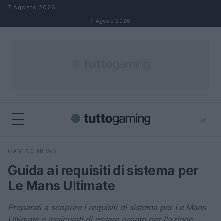
Salta al contenuto
7 Agosto 2026
7 Agosto 2026
⌕
×
⌕
GAMING NEWS
Cerca
Guida ai requisiti di sistema per
Le Mans Ultimate
Preparati a scoprire i requisiti di sistema per Le Mans
Ultimate e assicurati di essere pronto per l'azione.