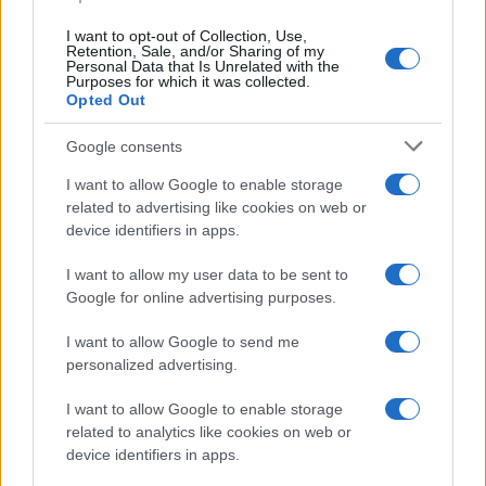
Continua a leggere
I want to opt-out of Collection, Use,
Retention, Sale, and/or Sharing of my
GAMING NEWS
Personal Data that Is Unrelated with the
Purposes for which it was collected.
Opted Out
Google consents
I want to allow Google to enable storage
related to advertising like cookies on web or
device identifiers in apps.
I want to allow my user data to be sent to
Google for online advertising purposes.
I want to allow Google to send me
William, Kate e i principini in Scozia per i giochi del
personalized advertising.
Commonwealth: tutti i dettagli
I want to allow Google to enable storage
Francesca Lombardi · 2 Ago 2026
related to analytics like cookies on web or
device identifiers in apps.
GAMING NEWS