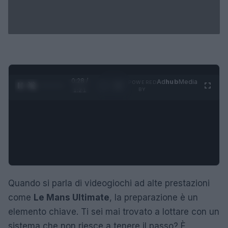
0:28 /
Ad
hub
Media
POWERED
1
/
4
1:21
BY
Quando si parla di videogiochi ad alte prestazioni
come
Le Mans Ultimate
, la preparazione è un
elemento chiave. Ti sei mai trovato a lottare con un
sistema che non riesce a tenere il passo? È