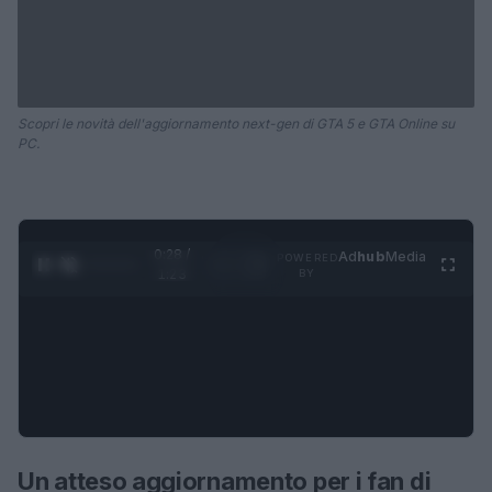
Scopri le novità dell'aggiornamento next-gen di GTA 5 e GTA Online su
PC.
0:28 /
Ad
hub
Media
POWERED
1
/
4
1:23
BY
Un atteso aggiornamento per i fan di