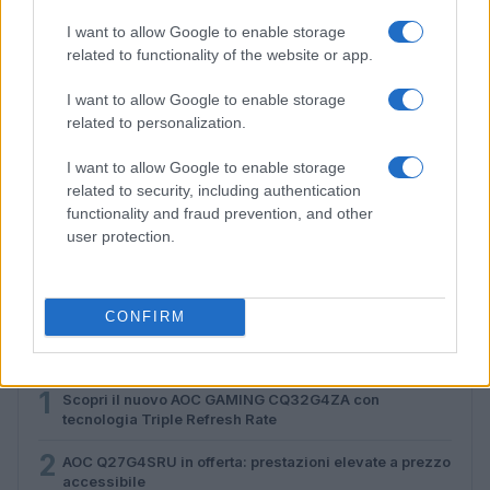
I want to allow Google to enable storage
related to functionality of the website or app.
I want to allow Google to enable storage
related to personalization.
I want to allow Google to enable storage
related to security, including authentication
Arredo gaming corner: cable management con dock,
functionality and fraud prevention, and other
basi e multiprese filtrate
user protection.
Andrea Conforti · 6 Ago 2026
CONFIRM
PIÙ LETTI
1
Scopri il nuovo AOC GAMING CQ32G4ZA con
tecnologia Triple Refresh Rate
2
AOC Q27G4SRU in offerta: prestazioni elevate a prezzo
accessibile