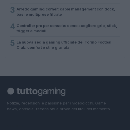
3
Arredo gaming corner: cable management con dock,
basi e multiprese filtrate
4
Controller pro per console: come scegliere grip, stick,
trigger e moduli
5
La nuova sedia gaming ufficiale del Torino Football
Club: comfort e stile granata
Notizie, recensioni e passione per i videogiochi. Game
news, console, recensioni e prove dei titoli del momento.
SEZIONI