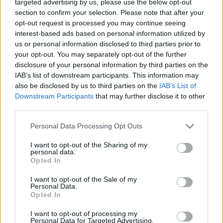
targeted advertising by us, please use the below opt-out
Continua a leggere
section to confirm your selection. Please note that after your
opt-out request is processed you may continue seeing
interest-based ads based on personal information utilized by
CONSOLLE
us or personal information disclosed to third parties prior to
your opt-out. You may separately opt-out of the further
disclosure of your personal information by third parties on the
IAB’s list of downstream participants. This information may
also be disclosed by us to third parties on the
IAB’s List of
Downstream Participants
that may further disclose it to other
third parties.
Please note that this website/app uses one or more Google
Personal Data Processing Opt Outs
services and may gather and store information including but
not limited to your visit or usage behaviour. You may click to
I want to opt-out of the Sharing of my
personal data.
grant or deny consent to Google and its third-party tags to
Opted In
use your data for below specified purposes in below Google
consent section.
Scopri il nuovo AOC GAMING CQ32G4ZA con
I want to opt-out of the Sale of my
Personal Data.
tecnologia Triple Refresh Rate
Opted In
Andrea Conforti · 6 Ago 2026
I want to opt-out of processing my
Personal Data for Targeted Advertising.
CONSOLLE