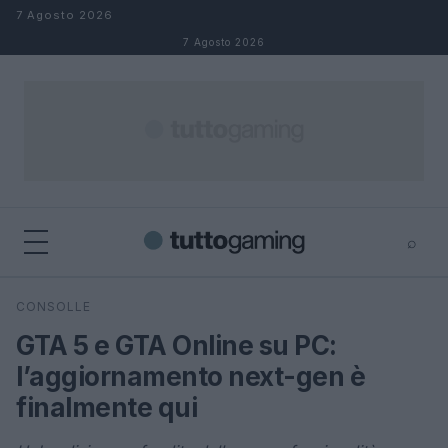
Salta al contenuto
7 Agosto 2026
7 Agosto 2026
⌕
×
⌕
CONSOLLE
Cerca
GTA 5 e GTA Online su PC:
l’aggiornamento next-gen è
finalmente qui