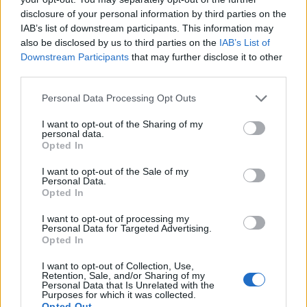
disclosure of your personal information by third parties on the
IAB’s list of downstream participants. This information may
also be disclosed by us to third parties on the
IAB’s List of
Downstream Participants
that may further disclose it to other
third parties.
Please note that this website/app uses one or more Google
Personal Data Processing Opt Outs
services and may gather and store information including but
not limited to your visit or usage behaviour. You may click to
I want to opt-out of the Sharing of my
personal data.
grant or deny consent to Google and its third-party tags to
Opted In
use your data for below specified purposes in below Google
consent section.
I want to opt-out of the Sale of my
Continua a leggere
Personal Data.
Opted In
I want to opt-out of processing my
GAMING NEWS
Personal Data for Targeted Advertising.
Opted In
I want to opt-out of Collection, Use,
Retention, Sale, and/or Sharing of my
Personal Data that Is Unrelated with the
Purposes for which it was collected.
Opted Out