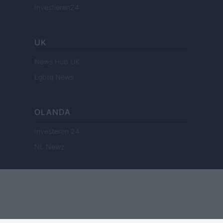
Investieren24
UK
News Hub UK
Lgbtq News
OLANDA
Investeren 24
NL Newz