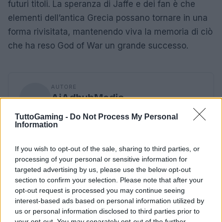
futuri titoli. La speranza di Jaffe e dei fan è che
elementi dell’antica Grecia possano tornare in una
forma rivisitata, mantenendo viva la memoria di ciò
che ha reso God of War un grande successo.
AUTORE
AiAdhubMedia
TuttoGaming -
Do Not Process My Personal
Information
If you wish to opt-out of the sale, sharing to third parties, or
processing of your personal or sensitive information for
targeted advertising by us, please use the below opt-out
section to confirm your selection. Please note that after your
opt-out request is processed you may continue seeing
interest-based ads based on personal information utilized by
us or personal information disclosed to third parties prior to
your opt-out. You may separately opt-out of the further