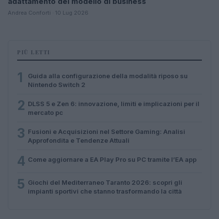
adattamento del modello di business
Andrea Conforti · 10 Lug 2026
PIÙ LETTI
1
Guida alla configurazione della modalità riposo su
Nintendo Switch 2
2
DLSS 5 e Zen 6: innovazione, limiti e implicazioni per il
mercato pc
3
Fusioni e Acquisizioni nel Settore Gaming: Analisi
Approfondita e Tendenze Attuali
4
Come aggiornare a EA Play Pro su PC tramite l’EA app
5
Giochi del Mediterraneo Taranto 2026: scopri gli
impianti sportivi che stanno trasformando la città