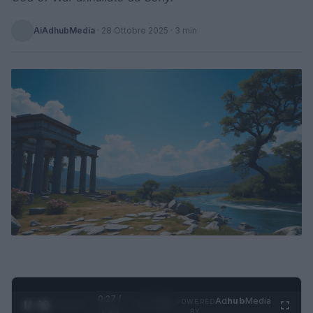
AiAdhubMedia
·
28 Ottobre 2025
· 3 min
0:28 /
Ad
hub
Media
POWERED
1
/
4
1:23
BY