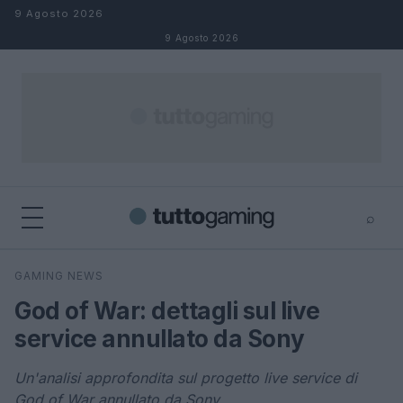
Salta al contenuto
9 Agosto 2026
9 Agosto 2026
⌕
×
⌕
GAMING NEWS
Cerca
God of War: dettagli sul live
service annullato da Sony
Un'analisi approfondita sul progetto live service di
God of War annullato da Sony.