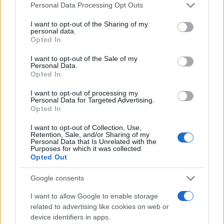
Please note that this website/app uses one or more Google
Personal Data Processing Opt Outs
services and may gather and store information including but
not limited to your visit or usage behaviour. You may click to
I want to opt-out of the Sharing of my
personal data.
grant or deny consent to Google and its third-party tags to
Opted In
use your data for below specified purposes in below Google
consent section.
I want to opt-out of the Sale of my
Personal Data.
Opted In
I want to opt-out of processing my
Personal Data for Targeted Advertising.
Opted In
I want to opt-out of Collection, Use,
Retention, Sale, and/or Sharing of my
Personal Data that Is Unrelated with the
Purposes for which it was collected.
Opted Out
Google consents
I want to allow Google to enable storage
related to advertising like cookies on web or
device identifiers in apps.