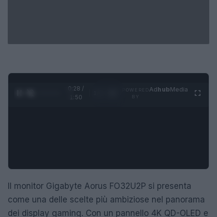
0:29 /
Ad
hub
Media
POWERED
1
/
4
1:50
BY
Il monitor Gigabyte Aorus FO32U2P si presenta
come una delle scelte più ambiziose nel panorama
dei display gaming. Con un pannello 4K QD-OLED e