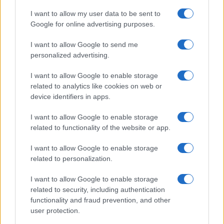
Continua a leggere
I want to allow my user data to be sent to
Google for online advertising purposes.
GIOCHI
I want to allow Google to send me
personalized advertising.
I want to allow Google to enable storage
related to analytics like cookies on web or
device identifiers in apps.
I want to allow Google to enable storage
related to functionality of the website or app.
I want to allow Google to enable storage
related to personalization.
Guida alle tastiere gaming: macro, switch e software
I want to allow Google to enable storage
Andrea Conforti · 10 Ago 2026
related to security, including authentication
functionality and fraud prevention, and other
GIOCHI
user protection.