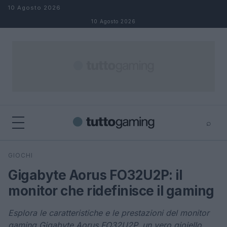
Salta al contenuto
10 Agosto 2026
10 Agosto 2026
⌕
×
⌕
GIOCHI
Cerca
Gigabyte Aorus FO32U2P: il
monitor che ridefinisce il gaming
Esplora le caratteristiche e le prestazioni del monitor
gaming Gigabyte Aorus FO32U2P, un vero gioiello