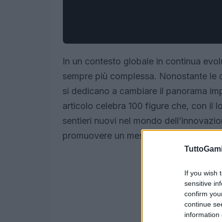
In un contesto globale in continua evo
sempre più complessa. Nonostante le di
si dedicano a cambiare il panorama imp
articolo celebra 100 figure che, con il 
sentieri nuovi nel mondo dell’innovazione
promuovere un messaggio di speranza e
TuttoGam
If you wish 
sensitive in
confirm you
continue se
information 