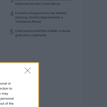
3
implicazioni per il mercato pc
4
Fusioni e Acquisizioni nel Settore
Gaming: Analisi Approfondita e
Tendenze Attuali
5
Confronto tra NVIDIA e AMD: schede
grafiche a confronto
sonal or
ection to
ou may
 personal
out of the