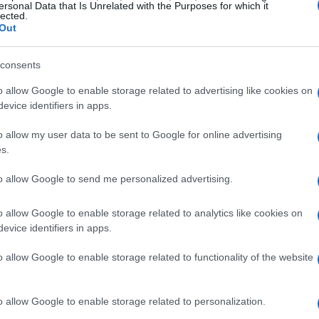
everare e di affrontare le sfide a testa alta.
ersonal Data that Is Unrelated with the Purposes for which it
lected.
Out
consents
0 innovatori, selezionati sulla base della loro
o allow Google to enable storage related to advertising like cookies on
portare avanti progetti significativi. Questi
evice identifiers in apps.
 e attivisti hanno preso decisioni coraggiose e
o allow my user data to be sent to Google for online advertising
esto sfavorevole, è possibile realizzare sogni e
s.
i concreti, come l’apertura di nuovi mercati, lo
to allow Google to send me personalized advertising.
creazione di comunità collaborative.
o allow Google to enable storage related to analytics like cookies on
: le chiavi del successo
evice identifiers in apps.
o allow Google to enable storage related to functionality of the website
se è la
perseveranza
. In un’epoca in cui
 concetti come il
timing perfetto
o la fortuna, è
o allow Google to enable storage related to personalization.
esso deriva da un impegno costante e da una