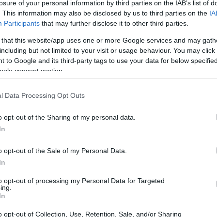
losure of your personal information by third parties on the IAB’s list of
. This information may also be disclosed by us to third parties on the
IA
Participants
that may further disclose it to other third parties.
 that this website/app uses one or more Google services and may gath
including but not limited to your visit or usage behaviour. You may click 
 to Google and its third-party tags to use your data for below specifi
ogle consent section.
l Data Processing Opt Outs
o opt-out of the Sharing of my personal data.
nnovazione
In
le per il settore innovativo. Gli investimenti non
o opt-out of the Sale of my Personal Data.
In
startup
hanno dovuto affrontare ostacoli
ssità di rivedere le proprie strategie. Tuttavia,
to opt-out of processing my Personal Data for Targeted
ing.
derati solo come un fallimento, ma come
In
. È proprio in questi momenti che emergono le
o opt-out of Collection, Use, Retention, Sale, and/or Sharing