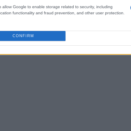
 hanno dimostrato che il
lavoro quotidiano
e la
o allow Google to enable storage related to security, including
re obiettivi ambiziosi.
cation functionality and fraud prevention, and other user protection.
CONFIRM