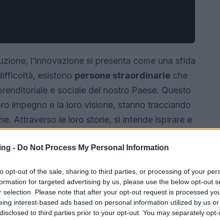
luzione, l’innovazione si presenta come una sfida
fficoltà, esistono
persone straordinarie
che
renditoriale e sociale del nostro Paese. Questo
loro impegno e la loro visione, stanno tracciando
. Attraverso le loro storie, si intende ispirare e
 determinazione per il futuro.
ing -
Do Not Process My Personal Information
to opt-out of the sale, sharing to third parties, or processing of your per
formation for targeted advertising by us, please use the below opt-out s
r selection. Please note that after your opt-out request is processed y
eing interest-based ads based on personal information utilized by us or
disclosed to third parties prior to your opt-out. You may separately opt-