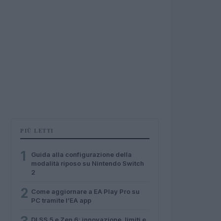
PIÙ LETTI
1
Guida alla configurazione della
modalità riposo su Nintendo Switch
2
2
Come aggiornare a EA Play Pro su
PC tramite l’EA app
DLSS 5 e Zen 6: innovazione, limiti e