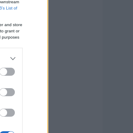
 downstream
B’s List of
er and store
to grant or
ed purposes