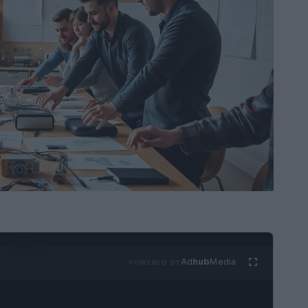
Ad
hub
Media
POWERED BY