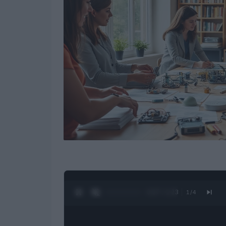
0:28 / 1:23
1
/
4