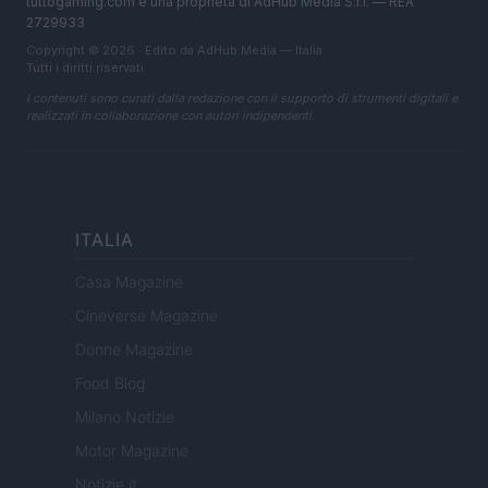
tuttogaming.com è una proprietà di AdHub Media S.r.l. — REA
2729933
Copyright © 2026 · Edito da AdHub Media — Italia
Tutti i diritti riservati
I contenuti sono curati dalla redazione con il supporto di strumenti digitali e
realizzati in collaborazione con autori indipendenti.
ITALIA
Casa Magazine
Cineverse Magazine
Donne Magazine
Food Blog
Milano Notizie
Motor Magazine
Notizie.it