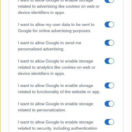
Commonwealth: tutti i dettagli
related to advertising like cookies on web or
Francesca Lombardi · 2 Ago 2026
device identifiers in apps.
I want to allow my user data to be sent to
GAMING NEWS
Google for online advertising purposes.
I want to allow Google to send me
personalized advertising.
I want to allow Google to enable storage
related to analytics like cookies on web or
device identifiers in apps.
I want to allow Google to enable storage
related to functionality of the website or app.
I want to allow Google to enable storage
Giochi del Mediterraneo Taranto 2026: scopri gli
related to personalization.
impianti sportivi che stanno trasformando la città
Ilaria Mauri · 28 Lug 2026
I want to allow Google to enable storage
related to security, including authentication
GAMING NEWS