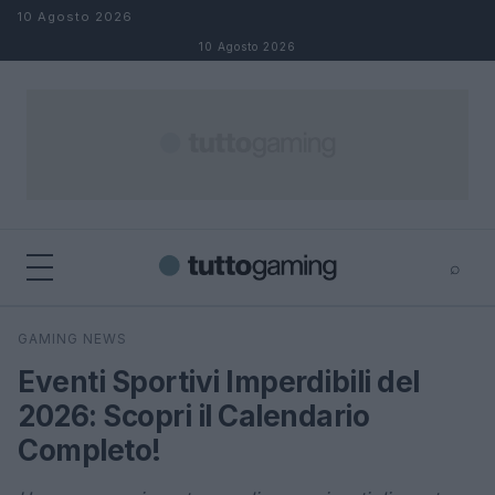
Salta al contenuto
10 Agosto 2026
10 Agosto 2026
⌕
×
⌕
GAMING NEWS
Cerca
Eventi Sportivi Imperdibili del
2026: Scopri il Calendario
Completo!