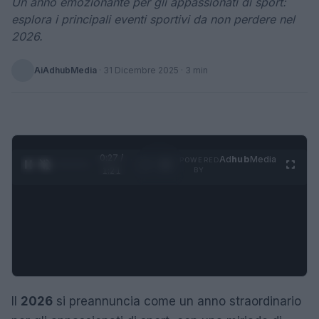
Un anno emozionante per gli appassionati di sport:
esplora i principali eventi sportivi da non perdere nel
2026.
AiAdhubMedia
·
31 Dicembre 2025
· 3 min
0:28 /
Ad
hub
Media
POWERED
1
/
4
1:21
BY
Il
2026
si preannuncia come un anno straordinario