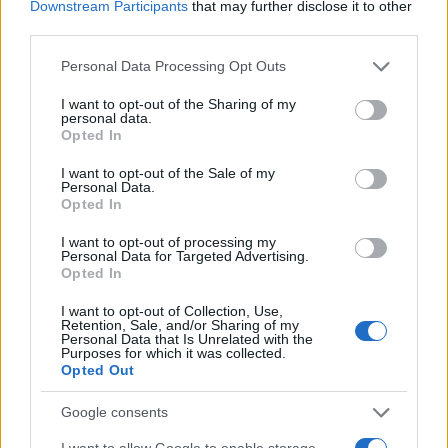
Downstream Participants
that may further disclose it to other
third parties.
Please note that this website/app uses one or more Google
Personal Data Processing Opt Outs
services and may gather and store information including but
not limited to your visit or usage behaviour. You may click to
I want to opt-out of the Sharing of my
Continua a leggere
personal data.
grant or deny consent to Google and its third-party tags to
Opted In
use your data for below specified purposes in below Google
GAMING NEWS
consent section.
I want to opt-out of the Sale of my
Personal Data.
Opted In
I want to opt-out of processing my
Personal Data for Targeted Advertising.
Opted In
I want to opt-out of Collection, Use,
Retention, Sale, and/or Sharing of my
Personal Data that Is Unrelated with the
Purposes for which it was collected.
Opted Out
Google consents
William, Kate e i principini in Scozia per i giochi del
I want to allow Google to enable storage