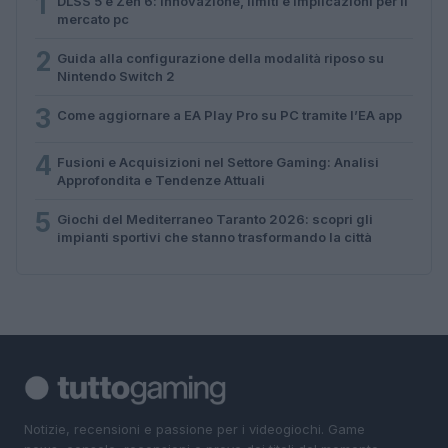
1
DLSS 5 e Zen 6: innovazione, limiti e implicazioni per il
mercato pc
2
Guida alla configurazione della modalità riposo su
Nintendo Switch 2
3
Come aggiornare a EA Play Pro su PC tramite l’EA app
4
Fusioni e Acquisizioni nel Settore Gaming: Analisi
Approfondita e Tendenze Attuali
5
Giochi del Mediterraneo Taranto 2026: scopri gli
impianti sportivi che stanno trasformando la città
Notizie, recensioni e passione per i videogiochi. Game