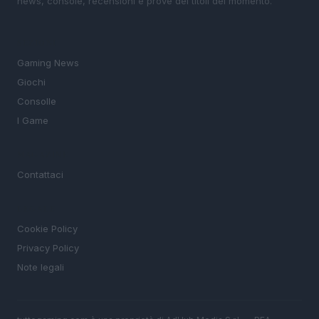
news, console, recensioni e prove dei titoli del momento.
SEZIONI
Gaming News
Giochi
Consolle
I Game
MAGAZINE
Contattaci
LEGALE
Cookie Policy
Privacy Policy
Note legali