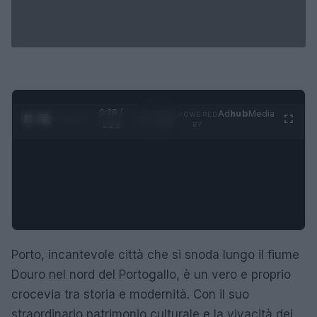
0:29 /
Ad
hub
Media
POWERED
1
/
4
1:23
BY
Porto, incantevole città che si snoda lungo il fiume
Douro nel nord del Portogallo, è un vero e proprio
crocevia tra storia e modernità. Con il suo
straordinario patrimonio culturale e la vivacità dei