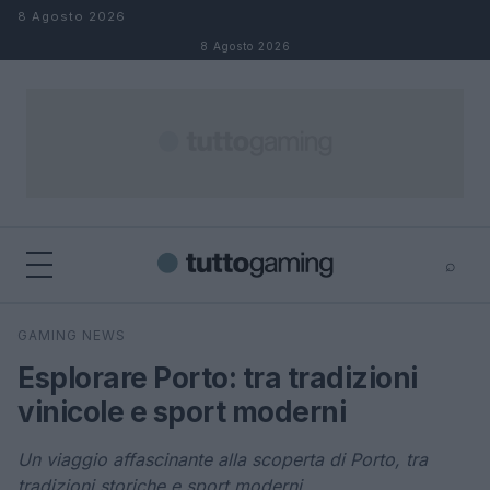
Salta al contenuto
8 Agosto 2026
8 Agosto 2026
⌕
×
⌕
GAMING NEWS
Cerca
Esplorare Porto: tra tradizioni
vinicole e sport moderni
Un viaggio affascinante alla scoperta di Porto, tra
tradizioni storiche e sport moderni.