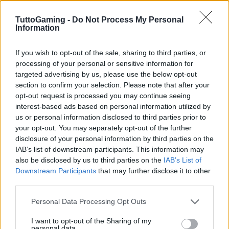
TuttoGaming -
Do Not Process My Personal
Information
If you wish to opt-out of the sale, sharing to third parties, or
processing of your personal or sensitive information for
Inoltre, il padel sta diventando sempre più presente
targeted advertising by us, please use the below opt-out
nelle scuole e nei programmi comunitari,
section to confirm your selection. Please note that after your
contribuendo a formare la prossima generazione di
opt-out request is processed you may continue seeing
interest-based ads based on personal information utilized by
giocatori. La combinazione di un clima temperato,
us or personal information disclosed to third parties prior to
strutture moderne e una comunità appassionata
your opt-out. You may separately opt-out of the further
rende Porto un luogo ideale per praticare questo
disclosure of your personal information by third parties on the
IAB’s list of downstream participants. This information may
sport. È quindi chiaro che Porto non è solo una
also be disclosed by us to third parties on the
IAB’s List of
meta turistica, ma un luogo dove si può vivere una
Downstream Participants
that may further disclose it to other
vera e propria esperienza sportiva.
third parties.
Please note that this website/app uses one or more Google
Personal Data Processing Opt Outs
In conclusione, Porto è molto più di una semplice
services and may gather and store information including but
meta turistica. È una città che racconta storie
not limited to your visit or usage behaviour. You may click to
I want to opt-out of the Sharing of my
personal data.