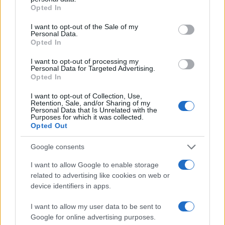
attraverso la sua architettura, il suo vino e la sua
grant or deny consent to Google and its third-party tags to
Opted In
use your data for below specified purposes in below Google
crescente passione per il padel. Che si tratti di
consent section.
I want to opt-out of the Sale of my
immergersi nella storia o di partecipare a un evento
Personal Data.
Opted In
sportivo, Porto offre esperienze uniche che non
mancheranno di affascinare chiunque la visiti. E tu,
I want to opt-out of processing my
Personal Data for Targeted Advertising.
quale aspetto di Porto ti attira di più?
Opted In
I want to opt-out of Collection, Use,
Retention, Sale, and/or Sharing of my
Personal Data that Is Unrelated with the
AUTORE
Purposes for which it was collected.
AiAdhubMedia
Opted Out
Google consents
I want to allow Google to enable storage
related to advertising like cookies on web or
device identifiers in apps.
I want to allow my user data to be sent to
Google for online advertising purposes.