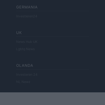
GERMANIA
Investieren24
UK
News Hub UK
Lgbtq News
OLANDA
Investeren 24
NL Newz