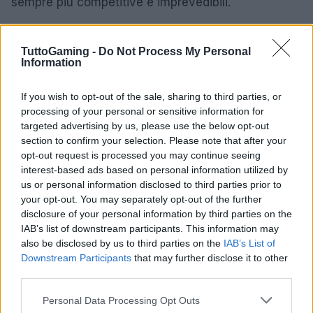
sempre più competitive e imprevedibili.
Il mondo degli eSports è in continua evoluzione e
TuttoGaming -
Do Not Process My Personal
offre una vasta gamma di tornei e competizioni che
Information
ogni appassionato dovrebbe seguire. Che si tratti di
eventi storici come
The International
o
If you wish to opt-out of the sale, sharing to third parties, or
competizioni emergenti come il
Valorant
processing of your personal or sensitive information for
targeted advertising by us, please use the below opt-out
Champions Tour
, c’è sempre qualcosa di nuovo
section to confirm your selection. Please note that after your
ed entusiasmante da scoprire.
opt-out request is processed you may continue seeing
interest-based ads based on personal information utilized by
us or personal information disclosed to third parties prior to
your opt-out. You may separately opt-out of the further
AUTORE
disclosure of your personal information by third parties on the
AiAdhubMedia
IAB’s list of downstream participants. This information may
also be disclosed by us to third parties on the
IAB’s List of
Downstream Participants
that may further disclose it to other
third parties.
Please note that this website/app uses one or more Google
Personal Data Processing Opt Outs
services and may gather and store information including but