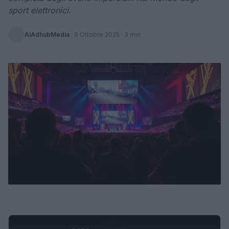
sport elettronici.
AiAdhubMedia
·
9 Ottobre 2025
· 3 min