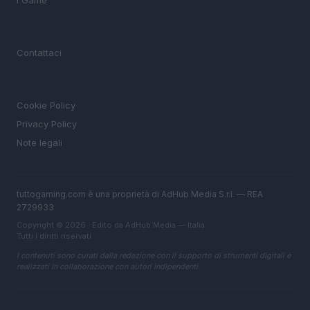
I Game
MAGAZINE
Contattaci
LEGALE
Cookie Policy
Privacy Policy
Note legali
tuttogaming.com è una proprietà di AdHub Media S.r.l. — REA
2729933
Copyright © 2026 · Edito da AdHub Media — Italia
Tutti i diritti riservati
I contenuti sono curati dalla redazione con il supporto di strumenti digitali e
realizzati in collaborazione con autori indipendenti.