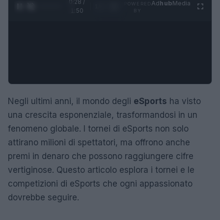
0:29 /
Ad
hub
Media
POWERED
1
/
4
1:50
BY
Negli ultimi anni, il mondo degli
eSports
ha visto
una crescita esponenziale, trasformandosi in un
fenomeno globale. I tornei di eSports non solo
attirano milioni di spettatori, ma offrono anche
premi in denaro che possono raggiungere cifre
vertiginose. Questo articolo esplora i tornei e le
competizioni di eSports che ogni appassionato
dovrebbe seguire.