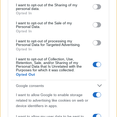
not limited to your visit or usage behaviour. You may click to
I want to opt-out of the Sharing of my
personal data.
grant or deny consent to Google and its third-party tags to
Opted In
use your data for below specified purposes in below Google
consent section.
I want to opt-out of the Sale of my
Personal Data.
Opted In
I want to opt-out of processing my
Personal Data for Targeted Advertising.
Opted In
I want to opt-out of Collection, Use,
Retention, Sale, and/or Sharing of my
Personal Data that Is Unrelated with the
Purposes for which it was collected.
Opted Out
Google consents
I want to allow Google to enable storage
related to advertising like cookies on web or
Continua a leggere
device identifiers in apps.
GAMING NEWS
I want to allow my user data to be sent to