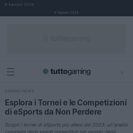
Salta al contenuto
8 Agosto 2026
8 Agosto 2026
⌕
×
⌕
GAMING NEWS
Cerca
Esplora i Tornei e le Competizioni
di eSports da Non Perdere
Scopri i tornei di eSports più attesi del 2023: un'analisi
completa degli eventi imperdibili nel mondo degli