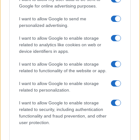
Google for online advertising purposes.
I want to allow Google to send me
personalized advertising.
I want to allow Google to enable storage
related to analytics like cookies on web or
device identifiers in apps.
I want to allow Google to enable storage
related to functionality of the website or app.
I want to allow Google to enable storage
William, Kate e i principini in Scozia per i giochi del
related to personalization.
Commonwealth: tutti i dettagli
Francesca Lombardi · 2 Ago 2026
I want to allow Google to enable storage
related to security, including authentication
GAMING NEWS
functionality and fraud prevention, and other
user protection.