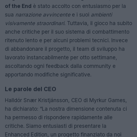
of the End
è stato accolto con entusiasmo per la
sua
narrazione avvincente
e i suoi
ambienti
visivamente straordinari
. Tuttavia, il gioco ha subito
anche critiche per il suo sistema di combattimento
ritenuto lento e per alcuni problemi tecnici. Invece
di abbandonare il progetto, il team di sviluppo ha
lavorato instancabilmente per otto settimane,
ascoltando ogni feedback dalla community e
apportando modifiche significative.
Le parole del CEO
Halldór Snær Kristjánsson, CEO di Myrkur Games,
ha dichiarato: “La nostra dimensione contenuta ci
ha permesso di rispondere rapidamente alle
critiche. Siamo entusiasti di presentare la
Enhanced Edition, un progetto finanziato da noi