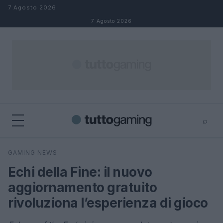
Salta al contenuto
7 Agosto 2026
7 Agosto 2026
⌕
×
⌕
GAMING NEWS
Cerca
Echi della Fine: il nuovo
aggiornamento gratuito
rivoluziona l’esperienza di gioco