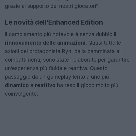
grazie al supporto dei nostri giocatori”.
Le novità dell’Enhanced Edition
Il cambiamento più notevole è senza dubbio il
rinnovamento delle animazioni
. Quasi tutte le
azioni del protagonista Ryn, dalla camminata ai
combattimenti, sono state rielaborate per garantire
un’esperienza più fluida e reattiva. Questo
passaggio da un gameplay lento a uno più
dinamico
e
reattivo
ha reso il gioco molto più
coinvolgente.