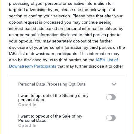
AUTORE
processing of your personal or sensitive information for
AiAdhubMedia
targeted advertising by us, please use the below opt-out
section to confirm your selection. Please note that after your
opt-out request is processed you may continue seeing
interest-based ads based on personal information utilized by
us or personal information disclosed to third parties prior to
your opt-out. You may separately opt-out of the further
disclosure of your personal information by third parties on the
IAB’s list of downstream participants. This information may
also be disclosed by us to third parties on the
IAB’s List of
Downstream Participants
that may further disclose it to other
third parties.
Please note that this website/app uses one or more Google
Personal Data Processing Opt Outs
services and may gather and store information including but
not limited to your visit or usage behaviour. You may click to
I want to opt-out of the Sharing of my
personal data.
grant or deny consent to Google and its third-party tags to
Opted In
use your data for below specified purposes in below Google
consent section.
I want to opt-out of the Sale of my
Personal Data.
Opted In