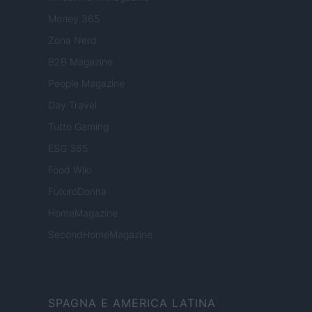
Money 365
Zona Nerd
B2B Magazine
People Magazine
Day Travel
Tutto Gaming
ESG 365
Food Wiki
FuturoDonna
HomeMagazine
SecondHomeMagazine
SPAGNA E AMERICA LATINA