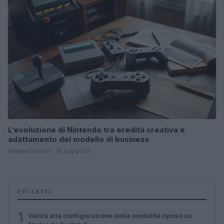
L’evoluzione di Nintendo tra eredità creativa e
adattamento del modello di business
Andrea Conforti · 10 Lug 2026
PIÙ LETTI
1
Guida alla configurazione della modalità riposo su