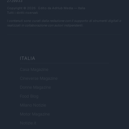
2729933
Copyright © 2026 · Edito da AdHub Media — Italia
Tutti i diritti riservati
I contenuti sono curati dalla redazione con il supporto di strumenti digitali e
realizzati in collaborazione con autori indipendenti.
ITALIA
Casa Magazine
Cineverse Magazine
Donne Magazine
Food Blog
Milano Notizie
Motor Magazine
Notizie.it