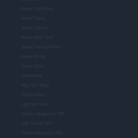
Newz California
Newz Texas
Newz Florida
Newz New York
Newz Pennsylvania
Newz Illinois
Newz Ohio
Gameland
Hig Tech Mag
Scoop Mag
Lgbtqia News
Motors Magazine 365
Day Travel 365
Home Magazine 365