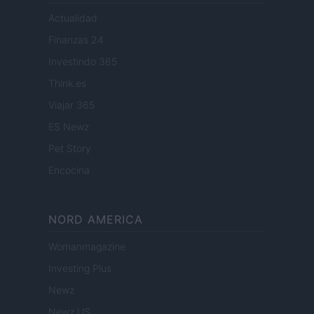
Actualidad
Finanzas 24
Investindo 365
Think.es
Viajar 365
ES Newz
Pet Story
Encocina
NORD AMERICA
Womanmagazine
Investing Plus
Newz
Newz US