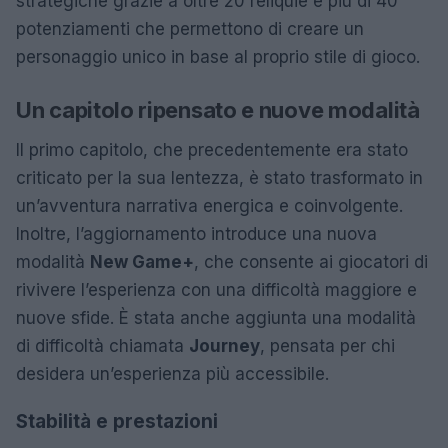
strategiche grazie a oltre 20 reliquie e più di 40
potenziamenti che permettono di creare un
personaggio unico in base al proprio stile di gioco.
Un capitolo ripensato e nuove modalità
Il primo capitolo, che precedentemente era stato
criticato per la sua lentezza, è stato trasformato in
un’avventura narrativa energica e coinvolgente.
Inoltre, l’aggiornamento introduce una nuova
modalità
New Game+
, che consente ai giocatori di
rivivere l’esperienza con una difficoltà maggiore e
nuove sfide. È stata anche aggiunta una modalità
di difficoltà chiamata
Journey
, pensata per chi
desidera un’esperienza più accessibile.
Stabilità e prestazioni