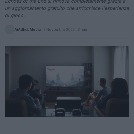
Echoes of the End si rinnova completamente grazie a
un aggiornamento gratuito che arricchisce l'esperienza
di gioco.
AiAdhubMedia
·
2 Novembre 2025
· 3 min