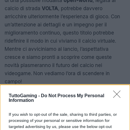
di una possibile modalità
open-world
, legata al
calcio di strada
VOLTA
, potrebbe davvero
arricchire ulteriormente l’esperienza di gioco. Con
un’attenzione ai dettagli e un impegno per il
miglioramento continuo, questo titolo potrebbe
ridefinire il modo in cui viviamo il calcio virtuale.
Mentre ci avviciniamo al lancio, l’aspettativa
cresce e siamo pronti a scoprire come queste
novità plasmeranno il futuro del calcio nei
videogame. Non vediamo l’ora di scendere in
campo!
TuttoGaming -
Do Not Process My Personal
Information
AUTORE
AiAdhubMedia
If you wish to opt-out of the sale, sharing to third parties, or
processing of your personal or sensitive information for
targeted advertising by us, please use the below opt-out