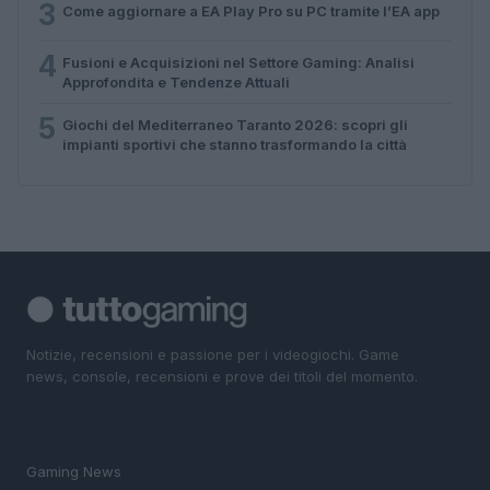
3
Come aggiornare a EA Play Pro su PC tramite l’EA app
4
Fusioni e Acquisizioni nel Settore Gaming: Analisi
Approfondita e Tendenze Attuali
5
Giochi del Mediterraneo Taranto 2026: scopri gli
impianti sportivi che stanno trasformando la città
Notizie, recensioni e passione per i videogiochi. Game
news, console, recensioni e prove dei titoli del momento.
SEZIONI
Gaming News