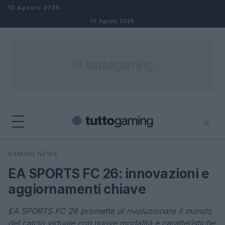
Salta al contenuto
10 Agosto 2026
10 Agosto 2026
⌕
×
⌕
GAMING NEWS
Cerca
EA SPORTS FC 26: innovazioni e
aggiornamenti chiave
EA SPORTS FC 26 promette di rivoluzionare il mondo
del calcio virtuale con nuove modalità e caratteristiche