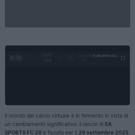
0:28 /
Ad
hub
Media
POWERED
1
/
4
1:50
BY
Il mondo del calcio virtuale è in fermento in vista di
un cambiamento significativo: il lancio di
EA
SPORTS FC 26
è fissato per il
26 settembre 2025
.