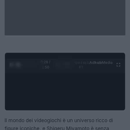
0:29 /
Ad
hub
Media
POWERED
1
/
4
1:50
BY
Il mondo dei videogiochi è un universo ricco di
figure iconiche, e Shigeru Miyamoto è senza