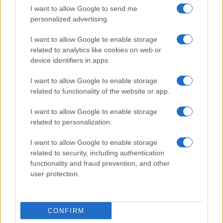
I want to allow Google to send me
personalized advertising.
I want to allow Google to enable storage
related to analytics like cookies on web or
device identifiers in apps.
I want to allow Google to enable storage
related to functionality of the website or app.
William, Kate e i principini in Scozia per i giochi del
Commonwealth: tutti i dettagli
I want to allow Google to enable storage
Francesca Lombardi · 2 Ago 2026
related to personalization.
GAMING NEWS
I want to allow Google to enable storage
related to security, including authentication
functionality and fraud prevention, and other
user protection.
CONFIRM