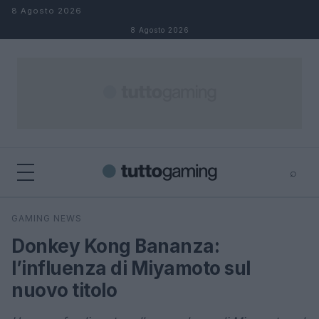
Salta al contenuto
8 Agosto 2026
8 Agosto 2026
⌕
×
⌕
GAMING NEWS
Cerca
Donkey Kong Bananza:
l’influenza di Miyamoto sul
nuovo titolo