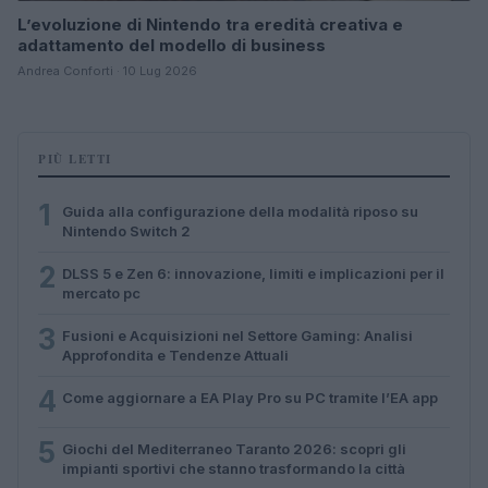
L’evoluzione di Nintendo tra eredità creativa e
adattamento del modello di business
Andrea Conforti · 10 Lug 2026
PIÙ LETTI
1
Guida alla configurazione della modalità riposo su
Nintendo Switch 2
2
DLSS 5 e Zen 6: innovazione, limiti e implicazioni per il
mercato pc
3
Fusioni e Acquisizioni nel Settore Gaming: Analisi
Approfondita e Tendenze Attuali
4
Come aggiornare a EA Play Pro su PC tramite l’EA app
5
Giochi del Mediterraneo Taranto 2026: scopri gli
impianti sportivi che stanno trasformando la città