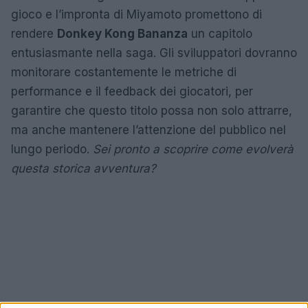
gioco e l’impronta di Miyamoto promettono di
rendere
Donkey Kong Bananza
un capitolo
entusiasmante nella saga. Gli sviluppatori dovranno
monitorare costantemente le metriche di
performance e il feedback dei giocatori, per
garantire che questo titolo possa non solo attrarre,
ma anche mantenere l’attenzione del pubblico nel
lungo periodo.
Sei pronto a scoprire come evolverà
questa storica avventura?