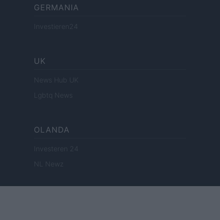
GERMANIA
Investieren24
UK
News Hub UK
Lgbtq News
OLANDA
Investeren 24
NL Newz