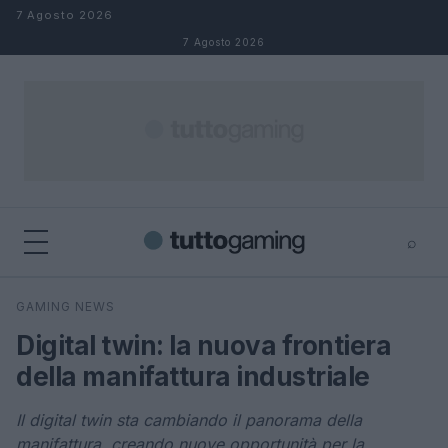
Salta al contenuto
7 Agosto 2026
7 Agosto 2026
⌕
×
⌕
GAMING NEWS
Cerca
Digital twin: la nuova frontiera
della manifattura industriale
Il digital twin sta cambiando il panorama della
manifattura, creando nuove opportunità per la