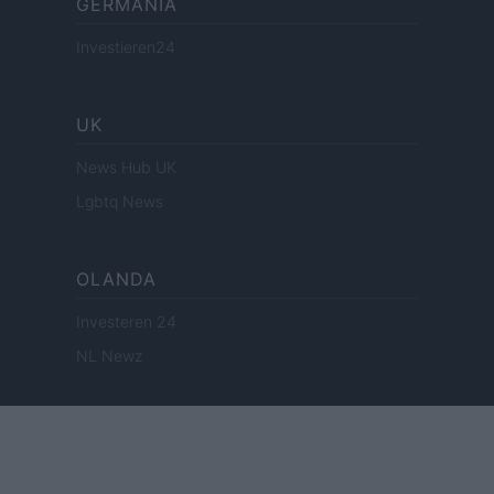
GERMANIA
Investieren24
UK
News Hub UK
Lgbtq News
OLANDA
Investeren 24
NL Newz