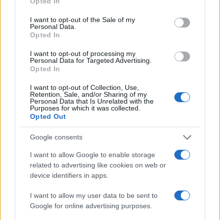
Opted In
L’evoluzione di Nintendo tra eredità creativa e
use your data for below specified purposes in below Google
adattamento del modello di business
consent section.
I want to opt-out of the Sale of my
Personal Data.
Andrea Conforti · 10 Lug 2026
Opted In
I want to opt-out of processing my
Personal Data for Targeted Advertising.
PIÙ LETTI
Opted In
I want to opt-out of Collection, Use,
1
Guida alla configurazione della modalità riposo su
Retention, Sale, and/or Sharing of my
Nintendo Switch 2
Personal Data that Is Unrelated with the
Purposes for which it was collected.
2
Opted Out
Come aggiornare a EA Play Pro su PC tramite l’EA app
Google consents
3
DLSS 5 e Zen 6: innovazione, limiti e implicazioni per il
mercato pc
I want to allow Google to enable storage
related to advertising like cookies on web or
4
Fusioni e Acquisizioni nel Settore Gaming: Analisi
device identifiers in apps.
Approfondita e Tendenze Attuali
5
I want to allow my user data to be sent to
Confronto tra NVIDIA e AMD: schede grafiche a
Google for online advertising purposes.
confronto