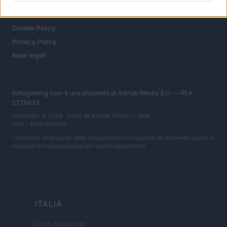
LEGALE
Cookie Policy
Privacy Policy
Note legali
tuttogaming.com è una proprietà di AdHub Media S.r.l. — REA
2729933
Copyright © 2026 · Edito da AdHub Media — Italia
Tutti i diritti riservati
I contenuti sono curati dalla redazione con il supporto di strumenti digitali e
realizzati in collaborazione con autori indipendenti.
ITALIA
Casa Magazine