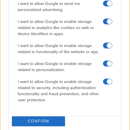
I want to allow Google to send me
personalized advertising.
I want to allow Google to enable storage
related to analytics like cookies on web or
device identifiers in apps.
I want to allow Google to enable storage
Notizie, recensioni e passione per i videogiochi. Game
related to functionality of the website or app.
news, console, recensioni e prove dei titoli del momento.
I want to allow Google to enable storage
related to personalization.
SEZIONI
Gaming News
I want to allow Google to enable storage
Giochi
related to security, including authentication
functionality and fraud prevention, and other
Consolle
user protection.
I Game
MAGAZINE
CONFIRM
Contattaci