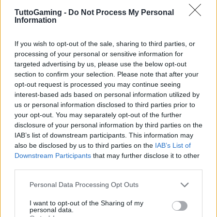
TuttoGaming -
Do Not Process My Personal
Information
If you wish to opt-out of the sale, sharing to third parties, or
Giochi del Mediterraneo Taranto 2026: scopri gli
processing of your personal or sensitive information for
impianti sportivi che stanno trasformando la città
targeted advertising by us, please use the below opt-out
Ilaria Mauri · 28 Lug 2026
section to confirm your selection. Please note that after your
opt-out request is processed you may continue seeing
GAMING NEWS
interest-based ads based on personal information utilized by
us or personal information disclosed to third parties prior to
your opt-out. You may separately opt-out of the further
disclosure of your personal information by third parties on the
IAB’s list of downstream participants. This information may
also be disclosed by us to third parties on the
IAB’s List of
Downstream Participants
that may further disclose it to other
third parties.
Please note that this website/app uses one or more Google
Personal Data Processing Opt Outs
services and may gather and store information including but
not limited to your visit or usage behaviour. You may click to
I want to opt-out of the Sharing of my
personal data.
grant or deny consent to Google and its third-party tags to