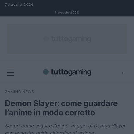
Salta al contenuto
7 Agosto 2026
7 Agosto 2026
⌕
×
⌕
GAMING NEWS
Cerca
Demon Slayer: come guardare
l’anime in modo corretto
Scopri come seguire l'epico viaggio di Demon Slayer
con la nostra guida all'ordine di visione.