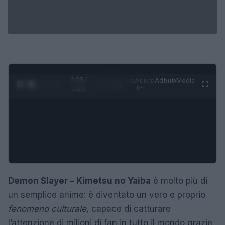
0:29 /
Ad
hub
Media
POWERED
1
/
4
1:23
BY
Demon Slayer – Kimetsu no Yaiba
è molto più di
un semplice anime: è diventato un vero e proprio
fenomeno culturale
, capace di catturare
l’attenzione di milioni di fan in tutto il mondo grazie