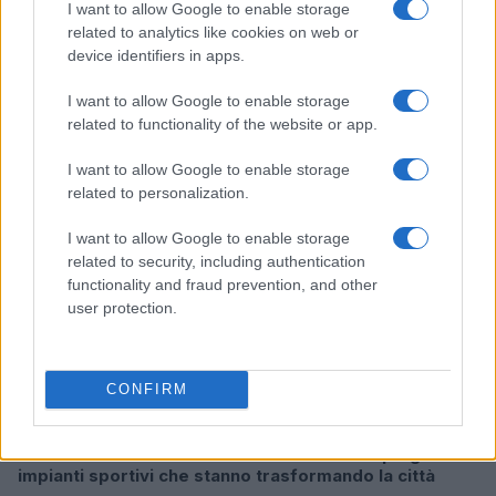
I want to allow Google to enable storage
related to analytics like cookies on web or
William, Kate e i principini in Scozia per i giochi del
device identifiers in apps.
Commonwealth: tutti i dettagli
Francesca Lombardi · 2 Ago 2026
I want to allow Google to enable storage
related to functionality of the website or app.
GAMING NEWS
I want to allow Google to enable storage
related to personalization.
I want to allow Google to enable storage
related to security, including authentication
functionality and fraud prevention, and other
user protection.
CONFIRM
Giochi del Mediterraneo Taranto 2026: scopri gli
impianti sportivi che stanno trasformando la città