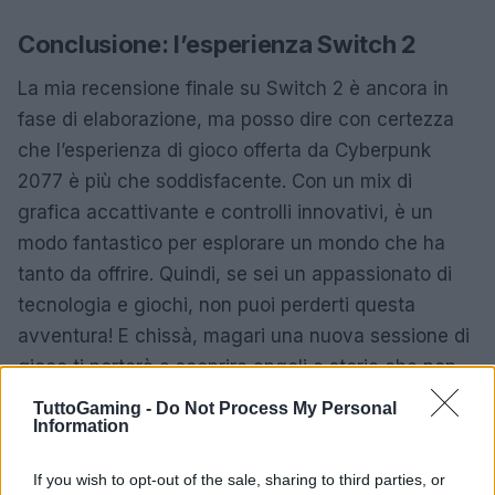
Conclusione: l’esperienza Switch 2
La mia recensione finale su Switch 2 è ancora in
fase di elaborazione, ma posso dire con certezza
che l’esperienza di gioco offerta da Cyberpunk
2077 è più che soddisfacente. Con un mix di
grafica accattivante e controlli innovativi, è un
modo fantastico per esplorare un mondo che ha
tanto da offrire. Quindi, se sei un appassionato di
tecnologia e giochi, non puoi perderti questa
avventura! E chissà, magari una nuova sessione di
gioco ti porterà a scoprire angoli e storie che non
avevi ancora esplorato.
TuttoGaming -
Do Not Process My Personal
Information
If you wish to opt-out of the sale, sharing to third parties, or
AUTORE