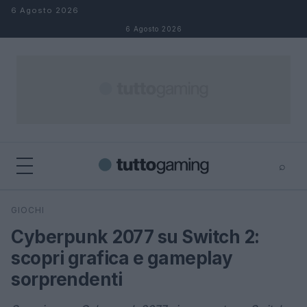
Salta al contenuto
6 Agosto 2026
6 Agosto 2026
⌕
×
⌕
GIOCHI
Cerca
Cyberpunk 2077 su Switch 2:
scopri grafica e gameplay
sorprendenti