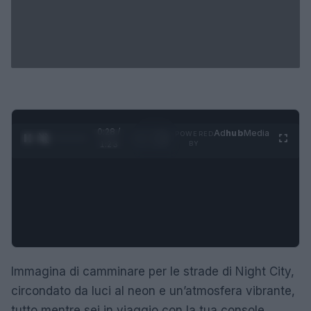
0:28 /
Ad
hub
Media
POWERED
1
/
4
1:23
BY
Immagina di camminare per le strade di Night City,
circondato da luci al neon e un’atmosfera vibrante,
tutto mentre sei in viaggio con la tua console