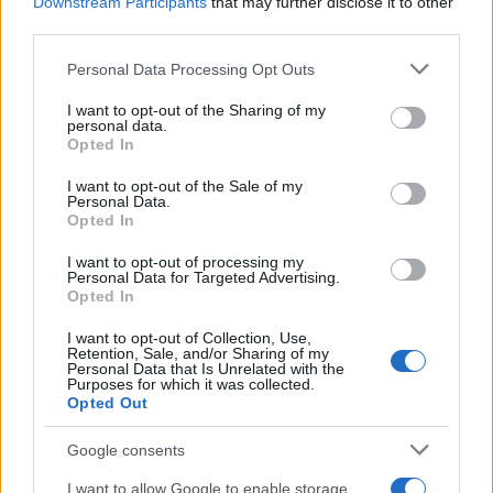
Downstream Participants
that may further disclose it to other
AUTORE
third parties.
AiAdhubMedia
Please note that this website/app uses one or more Google
Personal Data Processing Opt Outs
services and may gather and store information including but
not limited to your visit or usage behaviour. You may click to
I want to opt-out of the Sharing of my
personal data.
grant or deny consent to Google and its third-party tags to
Opted In
use your data for below specified purposes in below Google
consent section.
I want to opt-out of the Sale of my
Personal Data.
Opted In
I want to opt-out of processing my
Personal Data for Targeted Advertising.
Opted In
I want to opt-out of Collection, Use,
Retention, Sale, and/or Sharing of my
Personal Data that Is Unrelated with the
Purposes for which it was collected.
Opted Out
Google consents
I want to allow Google to enable storage