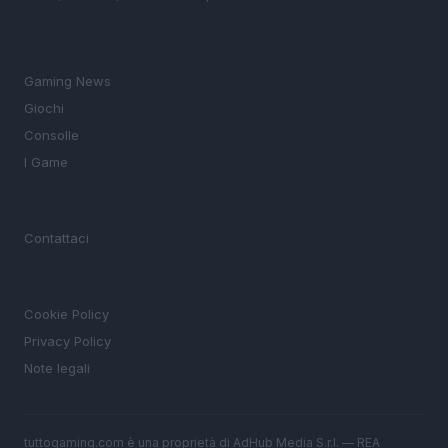
SEZIONI
Gaming News
Giochi
Consolle
I Game
MAGAZINE
Contattaci
LEGALE
Cookie Policy
Privacy Policy
Note legali
tuttogaming.com è una proprietà di AdHub Media S.r.l. — REA