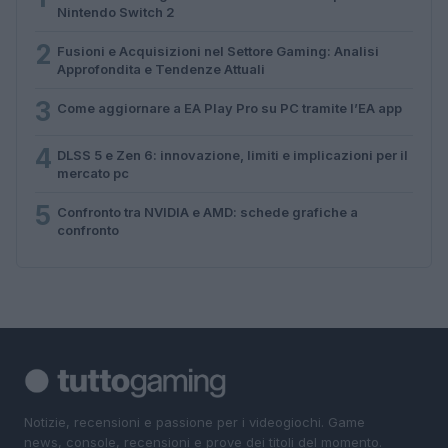
Nintendo Switch 2
2
Fusioni e Acquisizioni nel Settore Gaming: Analisi
Approfondita e Tendenze Attuali
3
Come aggiornare a EA Play Pro su PC tramite l’EA app
4
DLSS 5 e Zen 6: innovazione, limiti e implicazioni per il
mercato pc
5
Confronto tra NVIDIA e AMD: schede grafiche a
confronto
Notizie, recensioni e passione per i videogiochi. Game
news, console, recensioni e prove dei titoli del momento.