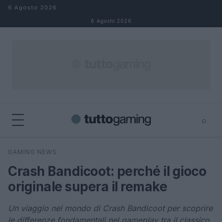
Salta al contenuto
6 Agosto 2026
6 Agosto 2026
⌕
×
⌕
GAMING NEWS
Cerca
Crash Bandicoot: perché il gioco
originale supera il remake
Un viaggio nel mondo di Crash Bandicoot per scoprire
le differenze fondamentali nel gameplay tra il classico