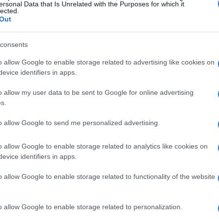
ersonal Data that Is Unrelated with the Purposes for which it
lected.
Out
consents
o allow Google to enable storage related to advertising like cookies on
evice identifiers in apps.
to di Miami
o allow my user data to be sent to Google for online advertising
s.
 sua combinazione di curve strette e lunghi
to allow Google to send me personalized advertising.
r i piloti. Con tre zone di DRS e una lunghezza di
e. La gestione della velocità e della stabilità del
o allow Google to enable storage related to analytics like cookies on
i non vorrebbe replicare le manovre spettacolari
evice identifiers in apps.
ome il primo trionfo di Lando Norris? La giusta
o allow Google to enable storage related to functionality of the website
e di numeri; è anche un’arte che richiede
o allow Google to enable storage related to personalization.