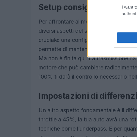
Setup consigliato per F1 
I want t
authenti
Per affrontare al meglio il circuito di M
diversi aspetti del setup. Ad esempio, l
cruciale: una configurazione di 30 per l
permette di mantenere la velocità e la 
Ma non è finita qui. La trasmissione ha 
motore che può cambiare radicalmente 
100% ti darà il controllo necessario nelle
Impostazioni di differenz
Un altro aspetto fondamentale è il diffe
throttle a 45%, la tua auto avrà una rot
tecniche come l’underpass. E per quant