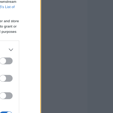
 downstream
B’s List of
er and store
to grant or
ed purposes