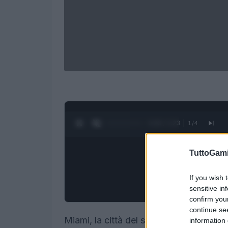
0:27 / 1:23
1
/
4
TuttoGam
If you wish 
sensitive in
confirm you
continue se
Miami, la città del sole e delle feste, n
information 