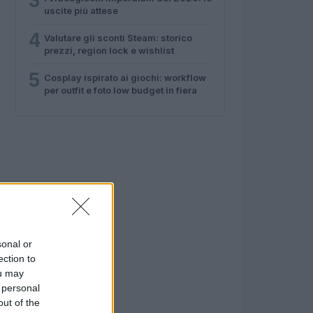
3
uscite più attese
4
Valutare gli sconti Steam: storico
prezzi, region lock e wishlist
5
Cosplay ispirato ai giochi: workflow
per outfit e foto low budget in fiera
sonal or
ection to
ou may
 personal
out of the