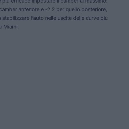
 è più efficace impostare il camber al massimo:
l camber anteriore e -2.2 per quello posteriore,
stabilizzare l’auto nelle uscite delle curve più
 a Miami.