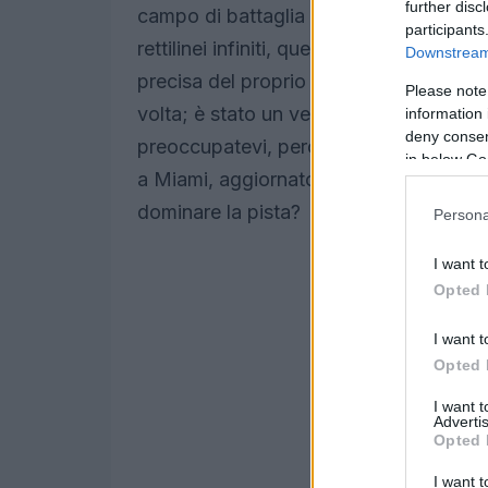
further disc
campo di battaglia per gli appassionati 
participants
rettilinei infiniti, questo circuito offr
Downstream 
precisa del proprio veicolo. Ricordo q
Please note
volta; è stato un vero e proprio viaggi
information 
deny consent
preoccupatevi, perché in questo articol
in below Go
a Miami, aggiornato con le ultime patch 
dominare la pista?
Persona
I want t
Opted 
I want t
Opted 
I want 
Advertis
Opted 
I want t