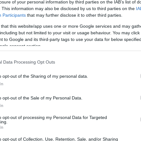
losure of your personal information by third parties on the IAB’s list of
di Formula 1. Con il suo mix di curve veloci e
. This information may also be disclosed by us to third parties on the
IA
e sfide uniche che richiedono una configurazione
Participants
that may further disclose it to other third parties.
uando ho provato a correre qui per la prima
 that this website/app uses one or more Google services and may gath
o tra adrenalina e frustrazione. Ma non
including but not limited to your visit or usage behaviour. You may click 
 to Google and its third-party tags to use your data for below specifi
o vi guiderò attraverso il setup ideale per F1 24
ogle consent section.
di gestione. Pronti a scoprire i segreti per
l Data Processing Opt Outs
o opt-out of the Sharing of my personal data.
In
o opt-out of the Sale of my Personal Data.
In
to opt-out of processing my Personal Data for Targeted
ing.
In
o opt-out of Collection, Use, Retention, Sale, and/or Sharing