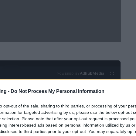
Ad
hub
Media
POWERED BY
ing -
Do Not Process My Personal Information
to opt-out of the sale, sharing to third parties, or processing of your per
formation for targeted advertising by us, please use the below opt-out s
r selection. Please note that after your opt-out request is processed y
eing interest-based ads based on personal information utilized by us or
on è solo un paradiso per i turisti, ma anche un
disclosed to third parties prior to your opt-out. You may separately opt-