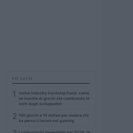
PIÙ LETTI
1
Game Industry Hardship Fund: come
un bundle di giochi sta cambiando le
sorti degli sviluppatori
2
150 giochi a 10 dollari per aiutare chi
ha perso il lavoro nel gaming
I videogiochi imperdibili del 2026: le