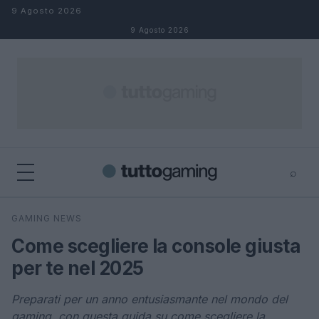
Salta al contenuto
9 Agosto 2026
9 Agosto 2026
⌕
×
⌕
GAMING NEWS
Cerca
Come scegliere la console giusta
per te nel 2025
Preparati per un anno entusiasmante nel mondo del
gaming, con questa guida su come scegliere la