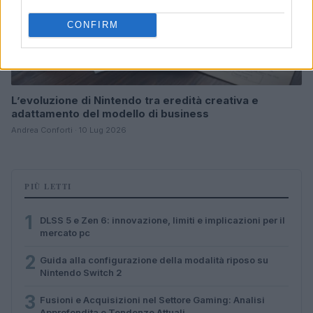
CONFIRM
L’evoluzione di Nintendo tra eredità creativa e
adattamento del modello di business
Andrea Conforti · 10 Lug 2026
PIÙ LETTI
1
DLSS 5 e Zen 6: innovazione, limiti e implicazioni per il
mercato pc
2
Guida alla configurazione della modalità riposo su
Nintendo Switch 2
3
Fusioni e Acquisizioni nel Settore Gaming: Analisi
Approfondita e Tendenze Attuali