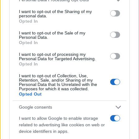
services and may gather and store information including but
GAMING NEWS
not limited to your visit or usage behaviour. You may click to
I want to opt-out of the Sharing of my
personal data.
grant or deny consent to Google and its third-party tags to
Opted In
use your data for below specified purposes in below Google
consent section.
I want to opt-out of the Sale of my
Personal Data.
Opted In
I want to opt-out of processing my
Personal Data for Targeted Advertising.
Opted In
I want to opt-out of Collection, Use,
Retention, Sale, and/or Sharing of my
Personal Data that Is Unrelated with the
Purposes for which it was collected.
Opted Out
William, Kate e i principini in Scozia per i giochi del
Commonwealth: tutti i dettagli
Google consents
Francesca Lombardi · 2 Ago 2026
I want to allow Google to enable storage
GAMING NEWS
related to advertising like cookies on web or
device identifiers in apps.