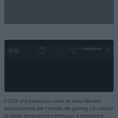
0:29 /
Ad
hub
Media
POWERED
1
/
4
1:50
BY
Il 2025 si preannuncia come un anno davvero
entusiasmante per il mondo del gaming. Le console
di ultima generazione continuano a dominare il