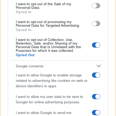
consent section.
integrante della strategia di marketing a lungo
I want to opt-out of the Sale of my
Personal Data.
termine. Ricorda, il marketing è un viaggio, non una
Opted In
destinazione!
I want to opt-out of processing my
Personal Data for Targeted Advertising.
Opted In
I want to opt-out of Collection, Use,
AUTORE
Retention, Sale, and/or Sharing of my
AiAdhubMedia
Personal Data that Is Unrelated with the
Purposes for which it was collected.
Opted Out
Google consents
I want to allow Google to enable storage
related to advertising like cookies on web or
device identifiers in apps.
I want to allow my user data to be sent to
Google for online advertising purposes.
I want to allow Google to send me