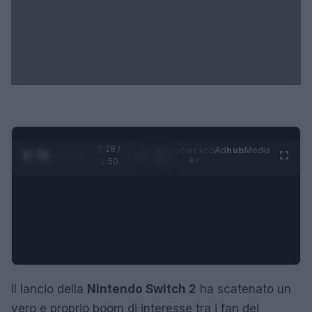
0:29 /
Ad
hub
Media
POWERED
1
/
4
1:50
BY
Il lancio della
Nintendo Switch 2
ha scatenato un
vero e proprio boom di interesse tra i fan dei