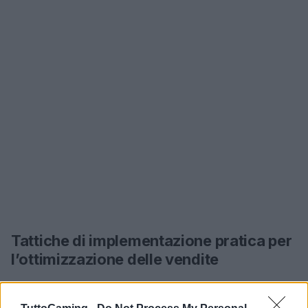
Tattiche di implementazione pratica per
l’ottimizzazione delle vendite
Per le aziende che desiderano replicare il successo
del lancio di Nintendo Switch 2, è fondamentale