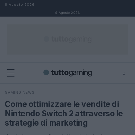
Salta al contenuto
9 Agosto 2026
9 Agosto 2026
⌕
×
⌕
GAMING NEWS
Cerca
Come ottimizzare le vendite di
Nintendo Switch 2 attraverso le
strategie di marketing