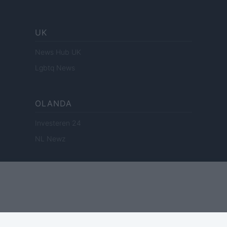
UK
News Hub UK
Lgbtq News
OLANDA
Investeren 24
NL Newz