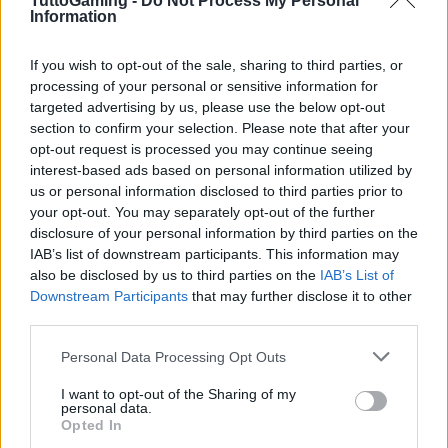
TuttoGaming -
Do Not Process My Personal
Information
implementare tattiche pratiche. Prima di tutto, è
essenziale utilizzare strumenti di analisi dei dati per
If you wish to opt-out of the sale, sharing to third parties, or
monitorare le performance in tempo reale. Inoltre,
processing of your personal or sensitive information for
le aziende dovrebbero creare campagne
targeted advertising by us, please use the below opt-out
section to confirm your selection. Please note that after your
personalizzate per il pubblico target, utilizzando
opt-out request is processed you may continue seeing
segmentazioni dettagliate e messaggi adattati alle
interest-based ads based on personal information utilized by
diverse fasi del funnel di vendita. Hai mai pensato a
us or personal information disclosed to third parties prior to
your opt-out. You may separately opt-out of the further
quanto può essere efficace un messaggio
disclosure of your personal information by third parties on the
personalizzato?
IAB’s list of downstream participants. This information may
also be disclosed by us to third parties on the
IAB’s List of
Infine, la raccolta di feedback dai clienti è cruciale.
Downstream Participants
that may further disclose it to other
third parties.
Le aziende dovrebbero utilizzare sondaggi post-
acquisto e analisi delle recensioni per migliorare
Please note that this website/app uses one or more Google
Personal Data Processing Opt Outs
services and may gather and store information including but
continuamente i loro prodotti e servizi.
not limited to your visit or usage behaviour. You may click to
I want to opt-out of the Sharing of my
L’ottimizzazione del customer journey non si
personal data.
grant or deny consent to Google and its third-party tags to
Opted In
conclude con la vendita, ma deve essere una parte
use your data for below specified purposes in below Google