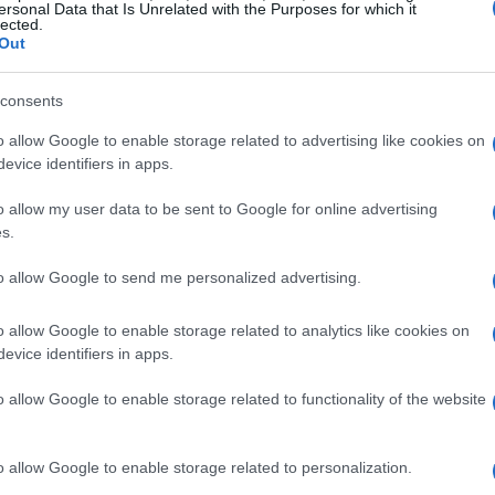
ersonal Data that Is Unrelated with the Purposes for which it
lected.
Out
consents
o allow Google to enable storage related to advertising like cookies on
evice identifiers in apps.
eting digitale
o allow my user data to be sent to Google for online advertising
s.
ha visto l’emergere di diverse tendenze
to allow Google to send me personalized advertising.
cente dell’intelligenza artificiale per ottimizzare
accontano una storia interessante:
le aziende
o allow Google to enable storage related to analytics like cookies on
ocessi di marketing hanno registrato un aumento
evice identifiers in apps.
d) fino al 30%. Questa tecnologia consente una
o allow Google to enable storage related to functionality of the website
segmentazione del pubblico più efficace,
ri. Ma ti sei mai chiesto quanto possa fare la
o allow Google to enable storage related to personalization.
o?