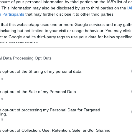
losure of your personal information by third parties on the IAB’s list of
ntinua evoluzione, dove le strategie devono
. This information may also be disclosed by us to third parties on the
IA
ondere alle esigenze del mercato e dei
Participants
that may further disclose it to other third parties.
ndamentale comprendere come i dati possano
 that this website/app uses one or more Google services and may gath
iorare le performance delle campagne. Ti sei mai
including but not limited to your visit or usage behaviour. You may click 
 to Google and its third-party tags to use your data for below specifi
izzare i loro risultati? In questo articolo,
ogle consent section.
genti nel marketing digitale, analizzando casi
he che ogni marketer dovrebbe considerare.
l Data Processing Opt Outs
o opt-out of the Sharing of my personal data.
In
o opt-out of the Sale of my Personal Data.
In
to opt-out of processing my Personal Data for Targeted
ing.
In
o opt-out of Collection, Use, Retention, Sale, and/or Sharing