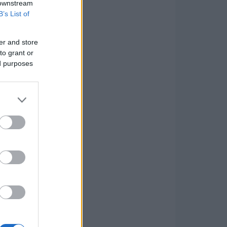
 downstream
B’s List of
er and store
to grant or
ed purposes