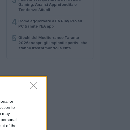
3
Gaming: Analisi Approfondita e
Tendenze Attuali
4
Come aggiornare a EA Play Pro su
PC tramite l’EA app
5
Giochi del Mediterraneo Taranto
2026: scopri gli impianti sportivi che
stanno trasformando la città
sonal or
ection to
ou may
 personal
out of the