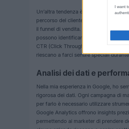
I want t
Un’altra tendenza è l’importanza cresc
authenti
percorso del cliente dal primo contatto
il funnel di vendita. Le aziende che m
possono identificare i punti critici e m
CTR (Click Through Rate) delle loro 
riescano a farci sentire speciali durant
Analisi dei dati e perfor
Nella mia esperienza in Google, ho semp
rigorosa dei dati. Ogni campagna di ma
per farlo è necessario utilizzare strume
Google Analytics offrono insights prez
permettendo ai marketer di prendere de