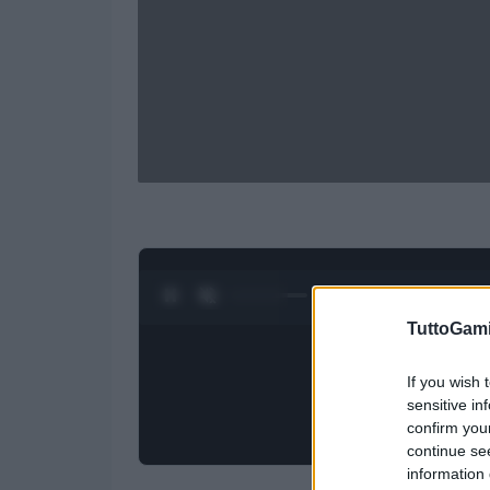
0:28 / 1:50
1
/
4
TuttoGam
If you wish 
sensitive in
confirm you
continue se
information 